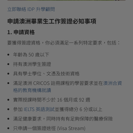
立即聯絡 IDP 升學顧問
申請澳洲畢業生工作簽證必知事項
1. 申請資格
要獲得簽證資格，你必須滿足一系列特定要求，包括：
年齡為 50 歲以下
持有澳洲學生簽證
具有學士學位、文憑及技術資格
滿足澳洲 CRICOS 註冊課程的學習要求並在
澳洲合資
格的教育機構就讀
實際授課時間不少於 16 個月或 92 週
參加
IELTS 英語測試
並獲得總分 6 分或以上
滿足健康要求，同時持有有足夠保障的醫療保險
只申請一個簽證途徑 (Visa Stream)