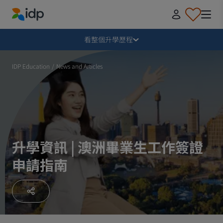
IDP Education
毀損
看整個升學歷程
為何要到海外升學？
IDP Education
/
News and Articles
想到哪裡升學？想報讀哪些課程？
如何申請？
升學資訊 | 澳洲畢業生工作簽證
申請指南
收到取錄通知後
準備離港