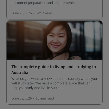
document preparation and requirements.
June 25, 2026
5 min
read
The complete guide to living and studying in
Australia
What do you want to know about the country where you
will study later? We have a complete guide that can
help you study and live in Australia.
June 23, 2026
10 min
read