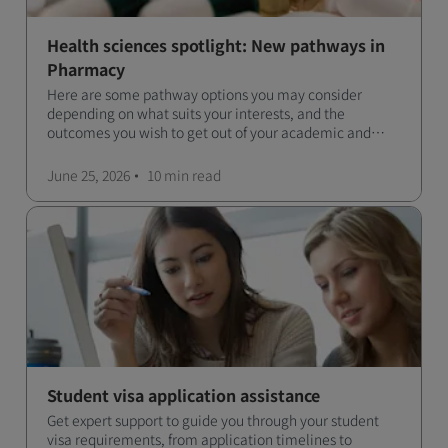
Health sciences spotlight: New pathways in
Pharmacy
Here are some pathway options you may consider
depending on what suits your interests, and the
outcomes you wish to get out of your academic and
professional life - plus a spotlight on the new elite
qualification open to students seeking advanced
June 25, 2026
10 min
read
qualifications in the industry!
Student visa application assistance
Get expert support to guide you through your student
visa requirements, from application timelines to