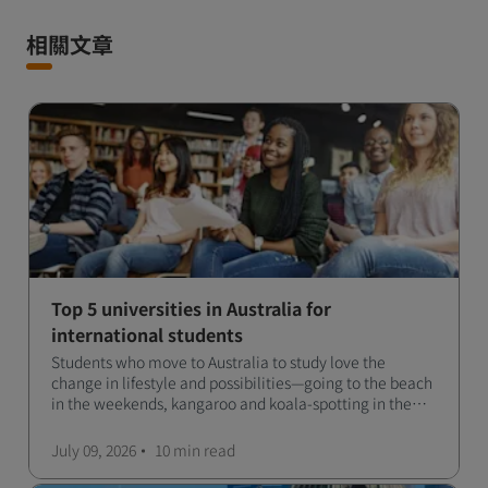
相關文章
Top 5 universities in Australia for
international students
Students who move to Australia to study love the
change in lifestyle and possibilities—going to the beach
in the weekends, kangaroo and koala-spotting in the
forests, and in general a laid-back lifestyle with easy to
manage traffic and a high standard of living.
July 09, 2026
10 min
read