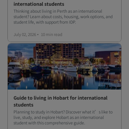
international students
Thinking about living in Perth as an international
student? Learn about costs, housing, work options, and
student life, with support from IDP.
July 02, 2026
10 min
read
Guide to living in Hobart for international
students
Planning to study in Hobart? Discover what it’s like to
live, study, and explore Hobart as an international
student with this comprehensive guide.