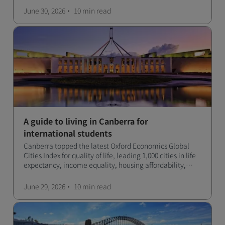
June 30, 2026
10 min
read
A guide to living in Canberra for
international students
Canberra topped the latest Oxford Economics Global
Cities Index for quality of life, leading 1,000 cities in life
expectancy, income equality, housing affordability,
cultural access, and safety.
June 29, 2026
10 min
read