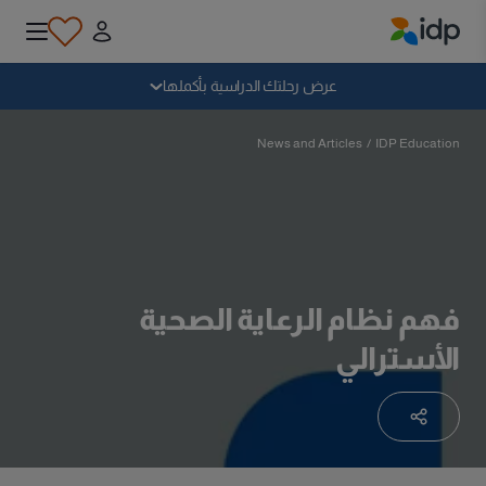
IDP Education
سقوط
عرض رحلتك الدراسية بأكملها
لماذا الدراسة بالخارج؟
News and Articles
/
IDP Education
أين وماذا أدرس؟
كيف يمكنني التقديم؟
فهم نظام الرعاية الصحية
الأسترالي
بعد الحصول على عرض
الاستعداد للمغادرة