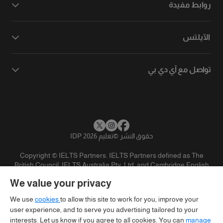
روابط مفيدة
الآيلتس
تواصل مع آي دي بي
حقوق النشر
©
تعليم IDP 2026
Copyright © IELTS Partners. IELTS Partners defined as The
British Council, IELTS Australia Pty. Ltd. and Cambridge English
(part of Cambridge University Press & Assessment)
We value your privacy
المستثمرين
شروط الاستخدام
سياسية الخصوصية
تنويه
We use
cookies
to allow this site to work for you, improve your
user experience, and to serve you advertising tailored to your
interests. Let us know if you agree to all cookies. You can
manage