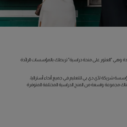
يدة وهي "العثور على منحة دراسية" تربطك بالمؤسسات الرائدة
بحث والتصفح حسب البرنامج الدراسي، أو الجامعة، أو المنحة الدراسية، لتصل إلى أكثر من 5100 منحة دراسية تقدمها أكثر من 370 مؤسسة شريكة لآي دي بي للتعليم في جميع أنحاء أستراليا،
لكن هناك مجموعة واسعة من المنح الدراسية المختلفة المتوفرة