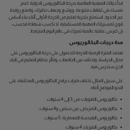
ابدأ حياتك المهنية العالمية بدرجة البكالوريوس الدولية. اغمر
نفسك في ثقافات متنوعة، ووسّع وجهات نظرك، واصنع روابط
عبر الحدود. استمتع بتجربة تعليم من الدرجة الأولى أثناء بناء أساس
قوي لمسيرتك المهنية المستقبلية. لا تكسب شهادة فحسب،
بل اغرس عقلية عالمية تميزك في عالم اليوم المترابط.
مدة درجات البكالوريوس
تعتمد الفترة الزمنية اللازمة للحصول على درجة البكالوريوس على
مجال الدراسة، وتختلف بين الجامعات، وتتأثر بنظام التعليم في البلد
الذي ستدرس فيه.
على سبيل المثال، تختلف فترات برامج البكالوريوس المختلفة، على
النحو الموضح أدناه:
بكالوريوس اللغويات: من 3 إلى 4 سنوات.
بكالوريوس التمريض: بين سنتين و4 سنوات.
بكالوريوس الهندسة المعمارية: 5 سنوات.
بكالوريوس الفيزياء: 4 سنوات.