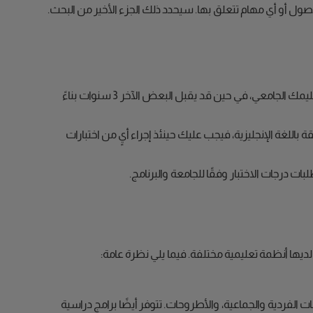
لفصول أو أي مهام تتعلق بها. سيحدد ذلك الجزء الأخير من البحث.
: درجة البكالوريوس، أو الدبلوم، أو ما يعادلها من جامعة معترف بها. تتطلب بعض الجامعات الأجنبية 4 سنوات من تعليمك الجامعي، في حين قد يقبل البعض الآخر 3 سنوات بناءً
باللغة الإنجليزية، فيجب عليك حينئذ إجراء أيٍ من اختبارات
ة لديها أنظمة تعليمية مختلفة. فيما يلي نظرة عامة:
ات الفردية والجماعية، والأطروحات. تتوفر أيضًا برامج دراسية