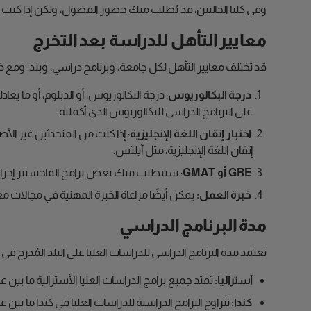
وفي كلتا الحالتين، قد يُطلب منك حضور الفصول، ولكن إذا كنت تحضر
معايير التأهل للدراسة بعد التخرج
قد تختلف معايير التأهل لكل جامعة، وبرنامج دراسي، وبلد. ومع ذل
درجة البكالوريوس
على البرنامج الدراسي للبكالوريوس الذي أكملته.
اختبار إتقان اللغة الإنجليزية
: إذا كنت من المتحدثين غير الأ
إتقان اللغة الإنجليزية، مثل آيلتس.
GRE أو GMAT
: ستتطلب منك بعض برامج الماجستير إجراء اختبار GRE أو GMAT لتقييم قدرتك على الاستدلال والتحليل. تختلف متطلبات درجات الاختبار وفق
خبرة العمل:
يمكن أيضًا مراعاة الخبرة المهنية في مجالات مع
مدة البرنامج الدراسي
تعتمد مدة البرنامج الدراسي للدراسات العليا على البلد المُدرج ف
أستراليا:
تمتد جميع برامج الدراسات العليا الأسترالية ما بين
كندا:
تتراوح البرامج الدراسية للدراسات العليا في كندا ما بين 