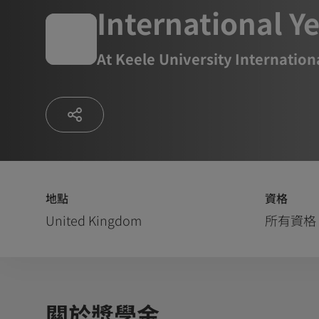
International Y
At
Keele University Internation
地點
資格
United Kingdom
所有資格
關於獎學金