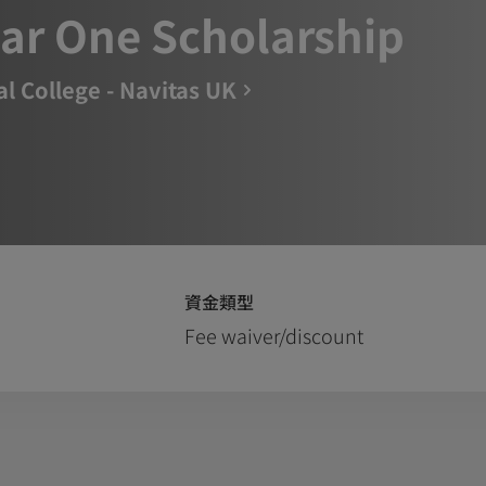
ear One Scholarship
al College - Navitas UK
資金類型
Fee waiver/discount