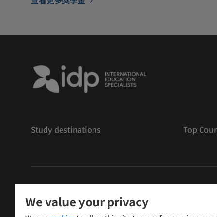
Study destinations
Top Cour
版權
©
2026 IDP 教育
We value your privacy
Copyright © IELTS Partners. IELTS Partners defined as