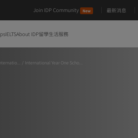
Join IDP Community
最新消息
New
ips
IELTS
About IDP
留學生活服務
nternatio...
/
International Year One Scho...