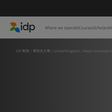
Where we operate
Courses
Scholarsh
IDP Education
IDP 教育
/
學院及大學
/
United Kingdom
/
Keele University I