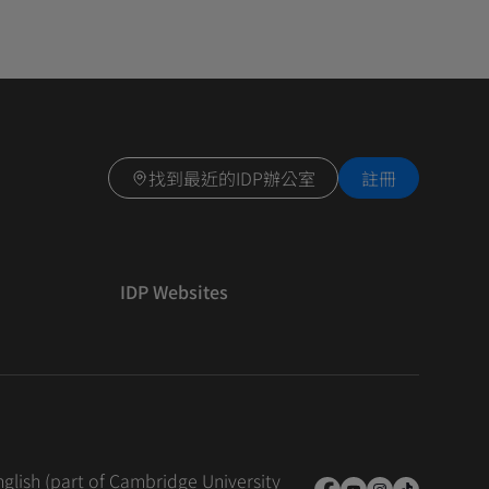
找到最近的IDP辦公室
註冊
IDP Websites
nglish (part of Cambridge University