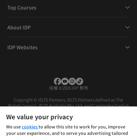
Top Courses
About IDP
IDP Websites
版權
©
2026 IDP 教育
Copyright © IELTS Partners. IELTS Partners defined as The
British Council, IELTS Australia Pty. Ltd. and Cambridge English
(part of Cambridge University Press & Assessment)
We value your privacy
投資者
條款
私隱政策
免責聲明
We use
cookies
to allow this site to work for you, improve
your user experience, and to serve you advertising tailored