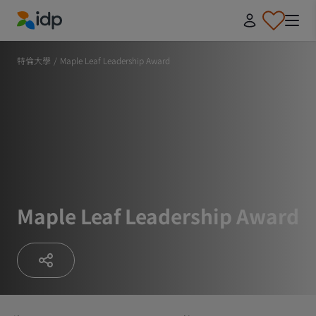
IDP Education
特倫大學
/
Maple Leaf Leadership Award
Maple Leaf Leadership Award