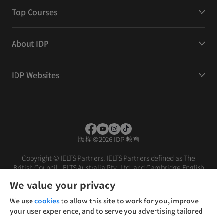
Top Courses
About IDP
IDP Websites
版權
©
2026 IDP 教育
Copyright © IELTS Partners. IELTS Partners defined as The
British Council, IELTS Australia Pty. Ltd. and Cambridge English
(part of Cambridge University Press & Assessment)
We value your privacy
投资者
条款
隐私政策
免责声明
We use
cookies
to allow this site to work for you, improve
your user experience, and to serve you advertising tailored