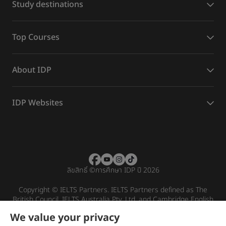
Study destinations
Top Courses
About IDP
IDP Websites
ลิขสิทธิ์
©
การศึกษา IDP ปี 2026
Copyright © IELTS Partners. IELTS Partners defined as The
British Council, IELTS Australia Pty. Ltd. and Cambridge English
(part of Cambridge University Press & Assessment)
We value your privacy