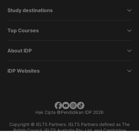
Study destinations
Top Courses
About IDP
IDP Websites
Hak Cipta
©
Pendidikan IDP 2026
Copyright © IELTS Partners. IELTS Partners defined as The
British Council, IELTS Australia Pty. Ltd. and Cambridge
English (part of Cambridge University Press & Assessment)