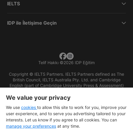
IELTS
IDP ile İletişime Geçin
Telif Hakkı
©
2026 IDP Eğitim
Copyright © IELTS Partners. IELTS Partners defined as The
British Council, IELTS Australia Pty. Ltd. and Cambridge
English (part of Cambridge University Press & Assessment)
We value your privacy
Investors
Terms of use
Privacy policy
Disclaimer
We use
cookies
to allow this site to work for you, improve your
user experience, and to serve you advertising tailored to your
interests. Let us know if you agree to all cookies. You can
manage your preferences
at any time.