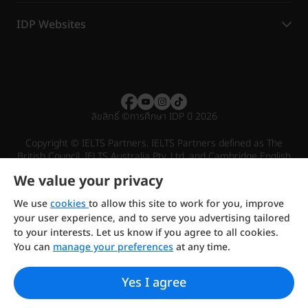
IDP Websites
ลิขสิทธิ์
©
การศึกษา IDP ปี 2026
Copyright © IELTS Partners. IELTS Partners defined as The
British Council, IELTS Australia Pty. Ltd. and Cambridge English
(part of Cambridge University Press & Assessment)
We value your privacy
Investors
Terms of use
Privacy policy
Disclaimer
We use
cookies
to allow this site to work for you, improve
your user experience, and to serve you advertising tailored
to your interests. Let us know if you agree to all cookies.
You can
manage your preferences
at any time.
Yes I agree