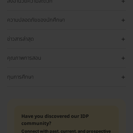
สิ่งอำนวยความสะดวก
ความปลอดภัยของนักศึกษา
ข่าวสารล่าสุด
คุณภาพการสอน
ทุนการศึกษา
Have you discovered our IDP
community?
Connect with past, current, and prospective