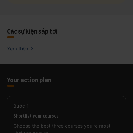
Các sự kiện sắp tới
Xem thêm
Your action plan
Bước
1
Shortlist your courses
Choose the best three courses you’re most
likely to pursue.