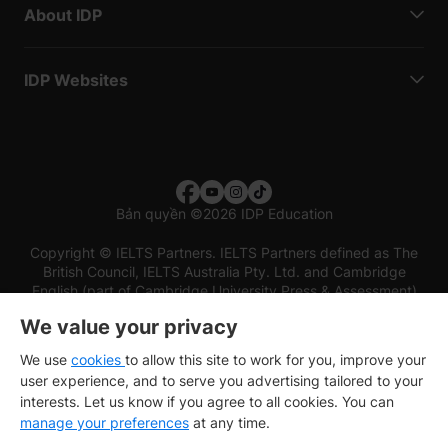
About IDP
IDP Websites
Bản quyền
©
2026 IDP Education
Copyright © IELTS Partners. IELTS Partners defined as The
British Council, IELTS Australia Pty. Ltd. and Cambridge
English (part of Cambridge University Press & Assessment)
We value your privacy
Các nhà đầu tư
Điều khoản sử dụng
Chính sách bảo mật
Miễn trừ trách nhiệm
We use
cookies
to allow this site to work for you, improve your
user experience, and to serve you advertising tailored to your
interests. Let us know if you agree to all cookies. You can
manage your preferences
at any time.