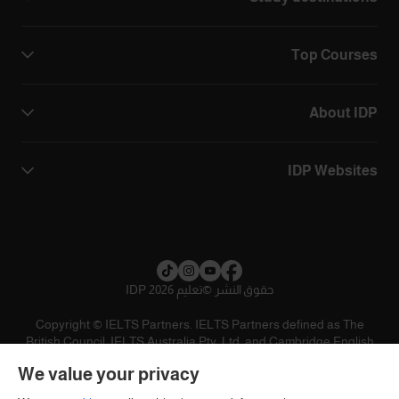
Top Courses
About IDP
IDP Websites
حقوق النشر
©
تعليم IDP 2026
Copyright © IELTS Partners. IELTS Partners defined as The
British Council, IELTS Australia Pty. Ltd. and Cambridge English
(part of Cambridge University Press & Assessment)
We value your privacy
المستثمرين
شروط الاستخدام
سياسية الخصوصية
تنويه