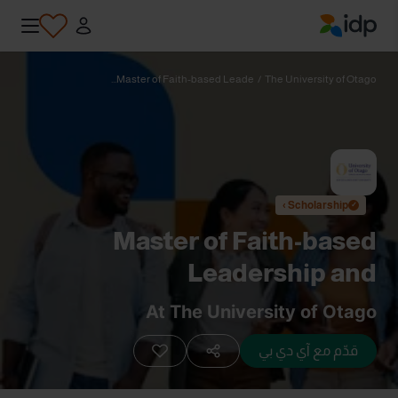
IDP Education
Master of Faith-based Leade...
/
The University of Otago
Scholarship ›
✓
Master of Faith-based
Leadership and
Management
At The University of Otago
قدّم مع آي دي بي