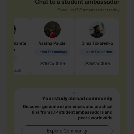
Chat to a student ambassador
Speak to IDP ambassadors today!
dine
Penarete
Aastha
Paudel
Dima
Tokarenko
Vaquiro
Information Technology
Academic Studies in Education
Geology
Chat with me
Chat with me
hat with me
Your study abroad community
Discover genuine experiences and practical
tips from IDP student ambassadors and
peers worldwide.
Explore Community