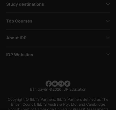
Study destinations
Top Courses
About IDP
IDP Websites
Bản quyền
©
2026 IDP Education
Copyright © IELTS Partners. IELTS Partners defined as The
British Council, IELTS Australia Pty. Ltd. and Cambridge
English (part of Cambridge University Press & Assessment)