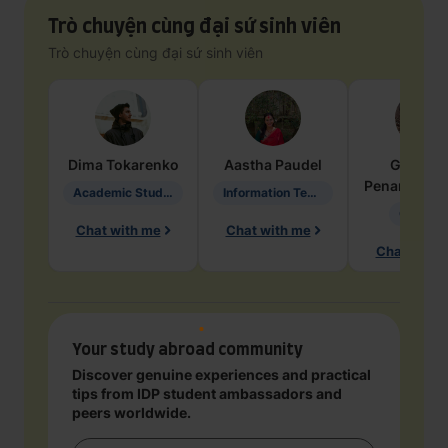
Trò chuyện cùng đại sứ sinh viên
Trò chuyện cùng đại sứ sinh viên
Dima
Tokarenko
Aastha
Paudel
Geraldi
Penarete Va
Academic Studies in Education
Information Technology
Geology
Chat with me
Chat with me
Chat with 
Your study abroad community
Discover genuine experiences and practical
tips from IDP student ambassadors and
peers worldwide.