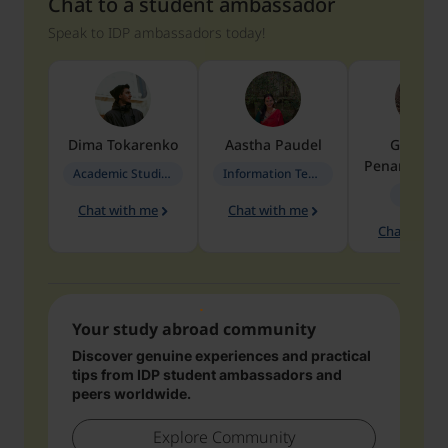
Chat to a student ambassador
Speak to IDP ambassadors today!
Dima
Tokarenko
Aastha
Paudel
Geraldi
Penarete Va
Academic Studies in Education
Information Technology
Geology
Chat with me
Chat with me
Chat with 
Your study abroad community
Discover genuine experiences and practical
tips from IDP student ambassadors and
peers worldwide.
Explore Community