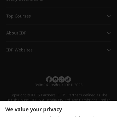
Top Courses
About IDP
IDP Websites
ลิขสิทธิ์
©
การศึกษา IDP ปี 2026
Copyright © IELTS Partners. IELTS Partners defined as The
British Council, IELTS Australia Pty. Ltd. and Cambridge English
(part of Cambridge University Press & Assessment)
We value your privacy
Investors
Terms of use
Privacy policy
Disclaimer