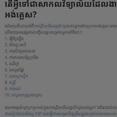
តើ​អ្វី​ទៅ​ជា​សាកលវិទ្យាល័យ​ដែល​ងាយ
អង់គ្លេស?
នៅពេលនិយាយអំពី
ការជ្រើសរើសវគ្គសិក្សា
របស់អ្នកនៅចក្រភពអង់គ្លេស មានម
យើងបានអនុវត្តតាមបញ្ជីសង្ខេបសម្រាប់អ្នកនៅទីនេះ។
1. ធ្វើឱ្យឡើង
2. សិល្បៈសេរី
3. ការសិក្សាសាសនា
4. ការសរសេរច្នៃប្រឌិត
5. នរវិទ្យា
6. ទស្សនវិជ្ជា
7.
រចនាក្រាហ្វិក
8.
តន្ត្រី
9.
ការអប់រំ
10.
អក្សរសាស្ត្រអង់គ្លេស
មានអារម្មណ៍ច្របូកច្របល់ក្នុងការជ្រើសរើសវគ្គសិក្សារបស់អ្នក? វាពិតជាសំ
ជារបៀបដែលសិស្ស IDP បានធ្វើការសម្រេចចិត្តត្រឹមត្រូវសម្រាប់អនាគតរបស់