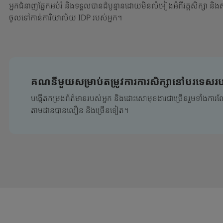
អ្នកជំនាញផ្នែកអប់រំ និងទទួលបានដំបូន្មានដោយមិនលំអៀងអំពីវគ្គសិក្សា និង
ចូលទៅកាន់ការិយាល័យ IDP របស់អ្នក។
គណនីមួយសម្រាប់តម្រូវការការសិក្សានៅបរទេសរប
បង្កើតកម្រងព័ត៌មានរបស់អ្នក និងដោះសោមុខងារជាច្រើនរួមទាំងការណែនា
តាមដានបានលឿន និងច្រើនទៀត។