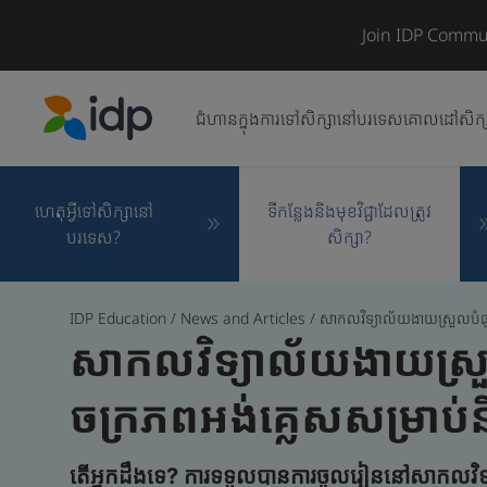
Join IDP Commu
ជំហានក្នុងការទៅសិក្សានៅបរទេស
គោលដៅសិក្
IDP Education
ហេតុអ្វីទៅសិក្សានៅ
ទីកន្លែងនិងមុខវិជ្ជាដែលត្រូវ
បរទេស?
សិក្សា?
IDP Education
/
News and Articles
/
សាកលវិទ្យាល័យងាយស្រួលបំផុ
សាកលវិទ្យាល័យងាយស្រួ
ចក្រភពអង់គ្លេសសម្រាប់និ
តើអ្នកដឹងទេ? ការទទួលបានការចូលរៀននៅសាកលវិទ