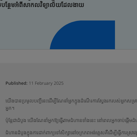
ល់បន្ថែមអំពីសាកលវិទ្យាល័យដែលងាយ
Published:
11 February 2025
យើងបានប្រមូលបញ្ជីនេះដើម្បីណែនាំអ្នកក្នុងដំណើរការស្វែងរករបស់អ្នកសម្រា
អ្នក។
ប៉ុន្តែជាដំបូង យើងណែនាំអ្នកឱ្យធ្វើតាមជំហានទាំងនេះ នៅពេលអ្នកចាប់ផ្ត
ជំហានដំបូងក្នុងការដាក់ពាក្យទៅសិក្សានៅចក្រភពអង់គ្លេសគឺដើម្បីធ្វើការស្រាវ