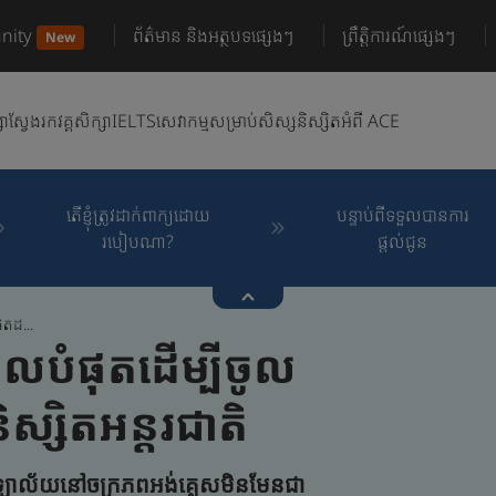
nity
ព័ត៌មាន និងអត្ថបទផ្សេងៗ
ព្រឹត្តិការណ៍ផ្សេងៗ
New
សា
ស្វែងរកវគ្គសិក្សា
IELTS
សេវាកម្មសម្រាប់សិស្សនិស្សិត
អំពី ACE
តើខ្ញុំត្រូវដាក់ពាក្យដោយ
បន្ទាប់ពីទទួលបានការ
របៀបណា?
ផ្តល់ជូន
តដ...
លបំផុតដើម្បីចូល
ស្សិតអន្តរជាតិ
្យាល័យនៅចក្រភពអង់គ្លេសមិនមែនជា