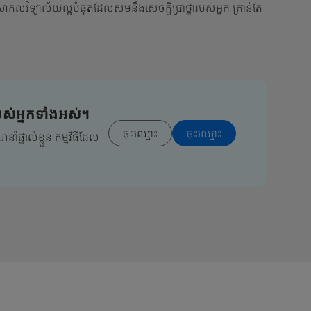
សាកលវិទ្យាល័យល្អបំផុតដែលសមនឹងសេចក្តីប្រាថ្នារបស់អ្នក គ្រាន់តែ
ស់អ្នកទាំងអស់។
ចុះ​ឈ្មោះ
ចុះ​ឈ្មោះ
ំផ្ទាល់ខ្លួន កម្មវិធីដែល