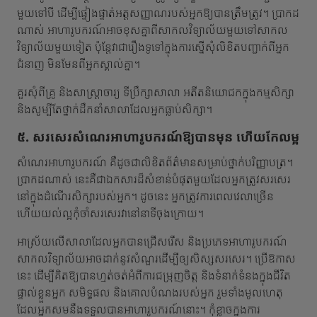
មួយទៅបី ដើម្បីផ្ទៀងផ្ទាត់អត្តសញ្ញាណរបស់អ្នកឱ្យបានត្រឹមត្រូវ។ ប្រាកដ
ណាស់ អាហារូបករណ៍អាចខុសគ្នាពីសាកលវិទ្យាល័យមួយទៅសាកល
វិទ្យាល័យមួយទៀត ប៉ុន្តែវាជារឿងទូទៅក្នុងការស្នើសុំលិខិតបញ្ជាក់ពីអ្នក
ជំនាញ មិនមែនពីអ្នកស្គាល់គ្នា។
គួរសុំពីគ្រូ និងសាស្រ្តាចារ្យ ទីប្រឹក្សាសាលា អតីតនិយោជកក្នុងកម្មសិក្សា
និងសូម្បីតែថ្នាក់ដឹកនាំសាលាដែលអ្នកធ្លាប់សិក្សា។
៥. សរសេរសំណេរអាហារូបករណ៍ឱ្យបានមុន ហើយកែលម្អ
សំណេរអាហារូបករណ៍ គឺដូចជាលិខិតព័ត៌មានសម្រាប់ថ្នាក់បរិញ្ញាបត្រ។
ប្រាកដណាស់ នេះគឺជាឯកសារដ៏សំខាន់បំផុតមួយដែលអ្នកត្រូវសរសេរ
នៅក្នុងដំណើរសិក្សារបស់អ្នក។ ដូចនេះ អ្នកត្រូវការពេលវេលាច្រើន
ហើយយល់ល្អកុំចាំសរសេរវានៅនាទីចុងក្រោយ។
អាស្រ័យលើសាលាដែលអ្នកបានជ្រើសរើស និងប្រភេទអាហារូបករណ៍
សាកលវិទ្យាល័យអាចដាក់នូវសំណួរដើម្បីឲ្យសិស្សសរសេរ។ ប្រើឱកាស
នេះ ដើម្បីគិតឱ្យបានហ្មត់ចត់អំពីការជម្រុញចិត្ត និងទំនាក់ទំនងក្នុងជីវិត
ផ្ទាល់ខ្លួនអ្នក សមិទ្ធផល និងគោលបំណងរបស់អ្នក រួមទាំងមូលហេតុ
ដែលអ្នកសមនឹងទទួលបានអាហារូបករណ៍នោះ។ កុំខ្លាចក្នុងការ