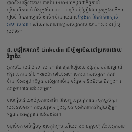
បាននឹងបង្កើនឱកាសជោគជ័យ។ នេះហាក់ដូចជាកិច្ចការដ៏
ច្រើនលើសលប់ និងត្រូវចំណាយពេលច្រើន ប៉ុន្តែអ្វីដែលអ្នកត្រូវការគឺការ
រៀបចំ និងភាពច្បាស់លាស់។ ចំណាយពេល
ស្វែងរក និងដាក់ពាក្យសុំ
អាហារូបករណ៍
ហើយតាមដានពាក្យរបស់អ្នកតាមរយៈឯកសារ បញ្ជី ឬ
ប្រតិទិន។
៨. បង្កើតគណនី Linkedin ដើម្បីឲ្យមើលទៅប្រកបដោយ
វិជ្ជាជីវៈ
អ្នកប្រហែលជាមិនទាន់មានការងារធ្វើនៅឡើយទេ ប៉ុន្តែកុំឆាប់ប៉ាន់ស្មានពី
ឥទ្ធិពលគណនី LinkedIn ទៅលើអាហារូបករណ៍របស់អ្នក។ គិតពី
ចំណាប់អារម្មណ៍ដំបូងរបស់អ្នកជាចំណុចវិជ្ជមាន និងខិតទៅជិតក្នុងការ
សម្រេចគោលដៅរបស់អ្នក។
ចាប់ផ្តើមដោយប្រើរូបភាពអាជីព និងបញ្ចូលប្រវត្តិការងារ ឬកម្មសិក្សា
ប្រសិនបើមាន។ ការចូលរួមនៅក្នុងស្ថាប័ន ឬអង្គភាពក៏នឹងជួយឱ្យអ្នក
ទទួលបានអត្ថប្រយោជន៍ផងដែរ។
បន្ទាប់មក ចាប់ផ្តើមចូលរួមក្នុងក្រុម ហើយតាមដានក្រុមហ៊ុនដែលអ្នកមាន