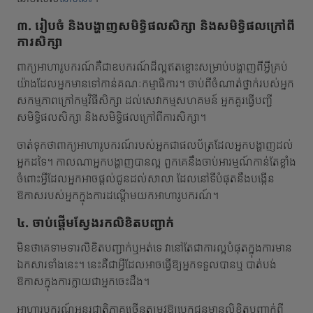
៣. រៀបចំ និងបង្ហាញសមិទ្ធិផលសិក្សា និងសមិទ្ធិផលក្រៅពី
ការសិក្សា
ពាក្យអាហារូបករណ៍គឺជាឧបករណ៍ដ៏ល្អឥតខ្ចោះសម្រាប់បង្ហាញពីអ្វីគ្រប់
យ៉ាងដែលអ្នកមានទៅកាន់គណៈកម្មាធិការ។ ចាប់ពីចំណាត់ថ្នាក់របស់អ្នក
សកម្មភាពក្រៅកម្មវិធីសិក្សា ដល់សេវាកម្មសហគមន៍ អ្នកគួរធ្វើបញ្ជី
សមិទ្ធិផលសិក្សា និងសមិទ្ធិផលក្រៅពីការសិក្សា។
ចាត់ទុកថាពាក្យអាហារូបករណ៍របស់អ្នកជាផលប័ត្រដែលអ្នកបង្ហាញដល់
អ្នកដទៃ។ កាលណាអ្នកបង្ហាញបានល្អ ពួកគេនឹងចាប់អារម្មណ៍កាន់តែខ្លាំង
ចំពោះអ្វីដែលអ្នកអាចផ្តល់ជូនដល់សាលា ដែលនៅទីបំផុតនឹងបង្កើន
ឱកាសរបស់អ្នកក្នុងការដណ្តើមយកអាហារូបករណ៍។
៤. ចាប់ផ្តើមស្វែងរកលិខិតបញ្ជាក់
មិនថាគេទាមទារលិខិតបញ្ជាក់ឬអត់ទេ វានៅតែជាការល្អបំផុតក្នុងការមាន
ឯកសារទាំងនេះ។ នេះគឺជាអ្វីដែលអាចធ្វើឱ្យអ្នកទទួលបានឬ បាត់បង់
ឱកាសក្នុងការក្លាយជាអ្នកចេះដឹង។
អាហារូបករណ៍អន្តរជាតិភាគច្រើនតម្រូវឱ្យបេក្ខជនមានលិខិតបញ្ជាក់ពី