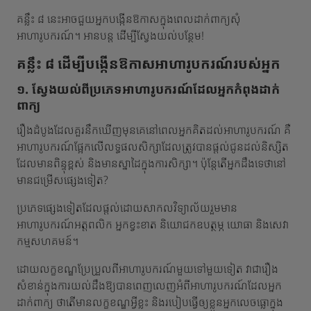
គន្លឹះ ៨ នេះអាចជួយអ្នកបង្កើនឱកាសក្នុងពេលដាក់ពាក្យសុំ
អាហារូបករណ៍។ អានបន្ត ដើម្បីស្វែងយល់បន្ថែម!
គន្លឹះ ៨ ដើម្បីបង្កើនឱកាសអាហារូបករណ៍របស់អ្នក
១. ស្វែងយល់ពីប្រភេទអាហារូបករណ៍ដែលអ្នកកំពុងដាក់
ពាក្យ
រឿងដំបូងដែលគួរនឹកឃើញមុនគេនៅពេលអ្នកគិតដល់អាហារូបករណ៍ គឺ
អាហារូបករណ៍ផ្អែកលើលទ្ធផលសិក្សាដែលត្រូវបានផ្តល់ជូនដល់និស្សិត
ដែលមានពិន្ទុខ្ពស់ និងមានស្នាដៃក្នុងការសិក្សា។ ប៉ុន្តែតើអ្នកដឹងទេថានៅ
មានជម្រើសផ្សេងទៀត?
ប្រភេទផ្សេងទៀតដែលផ្តល់ដោយសាកលវិទ្យាល័យរួមមាន
អាហារូបករណ៍អត្តពលិក អ្នកខ្វះខាត និយោជកឧបត្ថម្ភ យោធា និងសេវា
កម្មសហគមន៍។
ដោយលក្ខខណ្ឌប្រែប្រួលពីអាហារូបករណ៍មួយទៅមួយទៀត វាជារឿង
សំខាន់ក្នុងការយល់ដឹងឱ្យបានពេញលេញអំពីអាហារូបករណ៍ដែលអ្នក
ដាក់ពាក្យ ថាតើមានលក្ខខណ្ឌអ្វីខ្លះ និងរបៀបធ្វើឲ្យខ្លួនអ្នកលេចធ្លោក្នុង