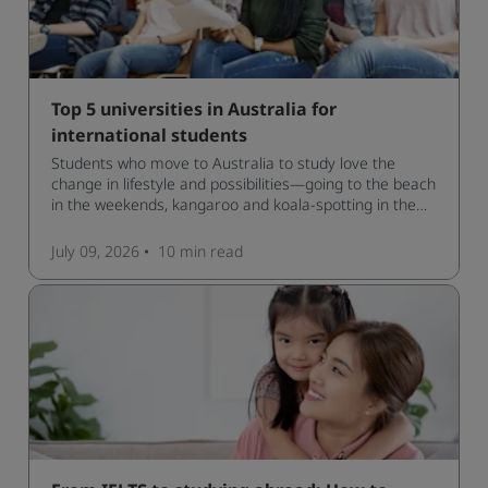
Top 5 universities in Australia for
international students
Students who move to Australia to study love the
change in lifestyle and possibilities—going to the beach
in the weekends, kangaroo and koala-spotting in the
forests, and in general a laid-back lifestyle with easy to
manage traffic and a high standard of living.
July 09, 2026
10 min
read