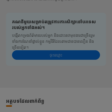
គណនីមួយសម្រាប់តម្រូវការការសិក្សានៅបរទេស
របស់អ្នកទាំងអស់។
បង្កើតកម្រងព័ត៌មានរបស់អ្នក និងដោះសោមុខងារជាច្រើនរួម
ទាំងការណែនាំផ្ទាល់ខ្លួន កម្មវិធីដែលតាមដានបានលឿន និង
ច្រើនទៀត។
ចុះ​ឈ្មោះ
អត្ថបទដែលពាក់ព័ន្ធ