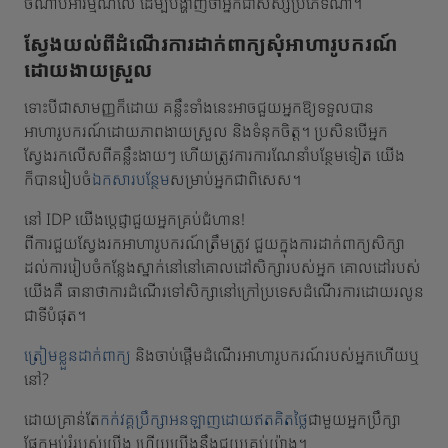
ចំណាប់អារម្មណ៍លើ ដើម្បីបង្ហាញថាអ្នកជាសិស្សប្រភេទណា។
ស្វែងយល់ពីដំណើរការដាក់ពាក្យសុំអាហារូបករណ៍
ដោយងាយស្រួល
ទោះបីជាសាមញ្ញក៏ដោយ គន្លឹះទាំងនេះអាចជួយអ្នកឱ្យទទួលបាន
អាហារូបករណ៍ដោយភាពងាយស្រួល និងទំនុកចិត្ត។ ប្រសិនបើអ្នក
ស្វែងរកលើសពីគន្លឹះងាយៗ ហើយត្រូវការការណែនាំបន្ថែមទៀត យើង
ក៏បានរៀបចំ
ឯកសារបន្ថែម
សម្រាប់អ្នកជាពិសេស។
នៅ IDP យើងប្តេជ្ញាជួយអ្នកគ្រប់ជំហាន!
ពីការជួយស្វែងរកអាហារូបករណ៍ត្រឹមត្រូវ ជួយក្នុងការដាក់ពាក្យសិក្សា
ដល់ការរៀបចំកន្លែងស្នាក់នៅនៅគោលដៅសិក្សារបស់អ្នក គោលដៅរបស់
យើងគឺ ធានាថាការដំណើរទៅសិក្សានៅក្រៅប្រទេសដំណើរការដោយរលូន
ជាទីបំផុត។
ត្រៀមខ្លួនដាក់ពាក្យ
និងចាប់ផ្តើមដំណើរអាហារូបករណ៍របស់អ្នកហើយឬ
នៅ?
ដោយគ្រាន់តែ
កក់វគ្គប្រឹក្សាអនឡាញដោយឥតគិតថ្
លៃជាមួយអ្នកប្រឹក្សា
ផ្នែកអប់រំរបស់យើង ហើយយើងនឹងជួយគ្រប់យ៉ាង។