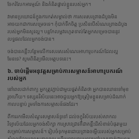
ចែករំលែកអារម្មណ៍ និងគំនិតផ្ទាល់ខ្លួនរបស់អ្នក។
វាមានប្រយោជន៍ក្នុងការកត់សម្គាល់ថា ការសរសេរព្រាងដំបូងមិន
អាចយកជាការសម្រេចទេ។ កុំបាក់ទឹកចិត្ត ប្រសិនបើសំណេរព្រាងដំបូង
របស់អ្នកមិនសូវល្អ។ បន្តកែលម្អវារហូតទាល់តែអ្នកសម្រេចបាននូវ
លទ្ធផលដែលអ្នកចង់បាន។
ចង់បានគន្លឹះបន្ថែមលើការសរសេរសំណេរអាហារូបករណ៍ដែលល្អ
មែនទេ? សូមពិនិត្យមើលអត្ថបទនេះ។
៦. ចាប់ផ្តើមអនុវត្តសម្រាប់ការសម្ភាសន៍អាហារូបករណ៍
របស់អ្នក
នៅពេលដាក់ពាក្យ អ្នកត្រូវភ្ជាប់ជាមួយផ្នត់គំនិតថា អ្នកបានឈានទៅមុខ
រួចហើយ។ ទស្សនវិស័យនេះអាចជួយអ្នកឱ្យត្រៀមខ្លួនសម្រាប់ដំណាក់
កាលបន្ទាប់ រួមទាំងការសម្ភាសន៍ផងដែរ។
ពីការរកមើលសំណួរសម្ភាសន៍ទូទៅ ដល់ចក្ខុវិស័យរបស់សាកល
វិទ្យាល័យដែលអ្នកចង់សិក្សា ការស្រាវជ្រាវគឺជាគន្លឹះដ៏សំខាន់បំផុតមួយ
សម្រាប់ការសម្ភាសន៍។ រៀបចំទុកមុនដោយព្រាងចម្លើយរបស់អ្នកសម្រាប់
សំណួរដែលមានសក្តានុពល ហើយព្យាយាមអនុវត្តនៅមុខកញ្ចក់ជាមុន។