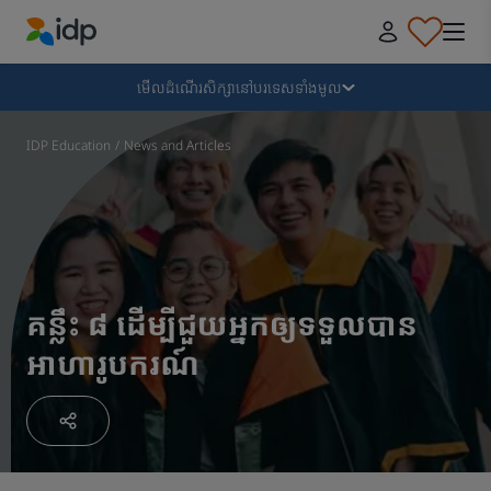
IDP Education
ដួលរលំ
មើលដំណើរសិក្សានៅបរទេសទាំងមូល
ហេតុអ្វីទៅសិក្សានៅបរទេស?
IDP Education
/
News and Articles
ទីកន្លែងនិងមុខវិជ្ជាដែលត្រូវសិក្សា?
តើខ្ញុំត្រូវដាក់ពាក្យដោយរបៀបណា?
គន្លឹះ ៨ ដើម្បីជួយអ្នកឲ្យទទួលបាន
អាហារូបករណ៍
បន្ទាប់ពីទទួលបានការផ្តល់ជូន
ការរៀបចំពេលចេញដំណើរ