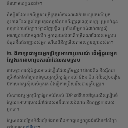
ចំណោមបេក្ខជនដទៃ។
និស្សិតដែលមកពីគ្រួសារក្រីក្រគួរពិចារណាដាក់អាហារូបករណ៍អ្នក
ខ្វះខាត ដែលផ្តល់ឱ្យបេក្ខជននូវជំនួយហិរញ្ញវត្ថុពេញលេញ ឬមួយចំនួន
សម្រាប់ការសិក្សា។ ម៉្យាងវិញទៀត ប្រសិនបើអ្នកចង់ដាក់ពាក្យសុំ
អាហារូបករណ៍អត្តពលិក អ្នកត្រូវយល់ថាតើកម្រិតណាដែលសមស្រប
បំផុតនឹងជំនាញរបស់អ្នក ហើយពិនិត្យមើលតាមលក្ខខណ្ឌរបស់គេ។
២. ពិភាក្សាជាមួយអ្នកប្រឹក្សាអាហារូបករណ៍ ដើម្បីជួយអ្នក
ស្វែងរកអាហារូបករណ៍ដែលសមស្រប
ពេលខ្លះ ការសុំជំនួយអាចជារឿងដែលត្រឹមត្រូវ។ ជាការពិត និស្សិតជា
ច្រើនតែងតែពិគ្រោះជាមួយអ្នកប្រឹក្សាផ្នែកអប់រំ និងអាជីព អំពីរបៀបបង្កើន
ឱកាសពាក្យសុំរបស់ពួកគេ និងធ្វើការជ្រើសរើសបានត្រឹមត្រូវ។
សំណាងល្អ អ្នកប្រឹក្សាផ្នែកអប់រំរបស់ IDP នៅទីនេះចាំជួយសិស្សរៀបចំ
ស្វែងរកអាហារូបករណ៍ដែលសមនឹងគោលបំណង និងតម្រូវការរបស់
ពួកគេ។
ស្វែងយល់បន្ថែមអំពីរបៀបដែលយើងអាចជួយអ្នកក្នុងដំណើរទៅសិក្សា
នៅបរទេស
នៅទីនេះ
។​