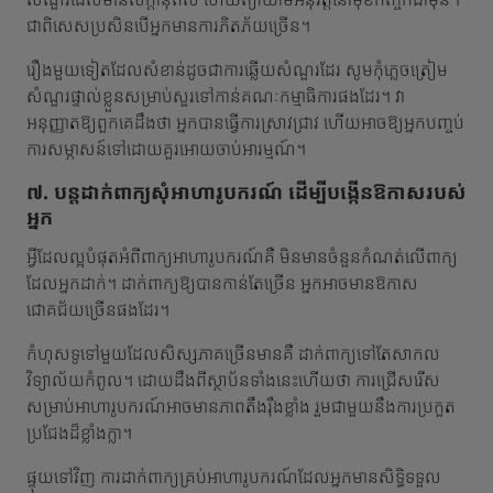
ជាពិសេសប្រសិនបើអ្នកមានការភិតភ័យច្រើន។
រឿងមួយទៀតដែលសំខាន់ដូចជាការឆ្លើយសំណួរដែរ សូមកុំភ្លេចត្រៀម
សំណួរផ្ទាល់ខ្លួនសម្រាប់សួរទៅកាន់គណៈកម្មាធិការផងដែរ។ វា
អនុញ្ញាតឱ្យពួកគេដឹងថា អ្នកបានធ្វើការស្រាវជ្រាវ ហើយអាចឱ្យអ្នកបញ្ចប់
ការសម្ភាសន៍ទៅដោយគួរអោយចាប់អារម្មណ៍។
៧. បន្តដាក់ពាក្យសុំអាហារូបករណ៍ ដើម្បីបង្កើនឱកាសរបស់
អ្នក
អ្វីដែលល្អបំផុតអំពីពាក្យអាហារូបករណ៍គឺ មិនមានចំនួនកំណត់លើពាក្យ
ដែលអ្នកដាក់។ ដាក់ពាក្យឱ្យបានកាន់តែច្រើន អ្នកអាចមានឱកាស
ជោគជ័យច្រើនផងដែរ។
កំហុសទូទៅមួយដែលសិស្សភាគច្រើនមានគឺ ដាក់ពាក្យទៅតែសាកល
វិទ្យាល័យកំពូល។ ដោយដឹងពីស្ថាប័នទាំងនេះហើយថា ការជ្រើសរើស
សម្រាប់អាហារូបករណ៍អាចមានភាពតឹងរ៉ឹងខ្លាំង រួមជាមួយនឹងការប្រកួត
ប្រជែងដ៏ខ្លាំងក្លា។
ផ្ទុយទៅវិញ ការដាក់ពាក្យគ្រប់អាហារូបករណ៍ដែលអ្នកមានសិទ្ធិទទួល