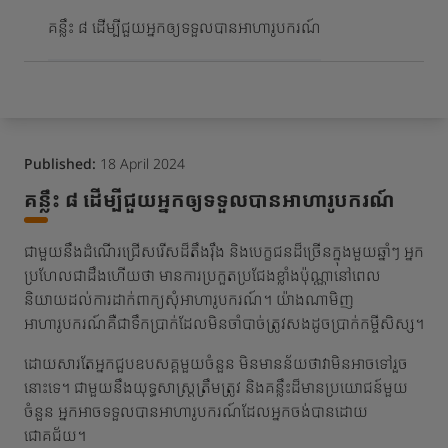
ពេលមកដល់និងភាពរីកចម្រើន
គន្លឹះ ៨ ដើម្បីជួយអ្នកឲ្យទទួលបានអាហារូបករណ៍
Published:
18 April 2024
គន្លឹះ ៨ ដើម្បីជួយអ្នកឲ្យទទួលបានអាហារូបករណ៍
ជាមួយនឹងដំណើរជ្រើសរើសដ៏តឹងរ៉ឹង និងបេក្ខជនដ៏ច្រើនក្នុងមួយឆ្នាំៗ អ្នក
ប្រហែលជាដឹងហើយថា មានការប្រកួតប្រជែងខ្លាំងប៉ុណ្ណានៅពេល
និយាយដល់ការដាក់ពាក្យសុំអាហារូបករណ៍។ យ៉ាងណាមិញ
អាហារូបករណ៍គឺជាទឹកប្រាក់ដែលមិនចាំបាច់ត្រូវសងដូចប្រាក់កម្ចីសិស្ស។
ដោយសារតែអ្នកជួបឧបសគ្គមួយចំនួន មិនមានន័យថាវាមិនអាចទៅរួច
នោះទេ។ ជាមួយនឹងយុទ្ធសាស្ត្រត្រឹមត្រូវ និងគន្លឹះដ៏មានប្រយោជន៍មួយ
ចំនួន អ្នកអាចទទួលបានអាហារូបករណ៍ដែលអ្នកចង់បានដោយ
ជោគជ័យ។