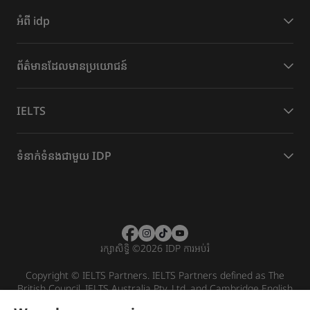
អំពី idp
​ព័ត៌មានដែល​មានប្រយោជន៍
IELTS
ទំនាក់ទំនងជាមួយ IDP
រក្សាសិទ្ធិ
©
2026 IDP ការអប់រំ
Copyright © IELTS Partners. IELTS Partners defined as The
British Council, IELTS Australia Pty. Ltd. and Cambridge English
(part of Cambridge University Press & Assessment)