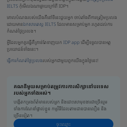
IELTS
កុំមើលឯណាឆ្ងាយក្រៅពី IDP។
គោលបំណងរបស់យើងគឺនៅទីនេះជួយអ្នក ចាប់តាំងពីការត្រៀមប្រលង
ដោយមាន
ឯកសារតេស្ត IELTS
ដែលមានសម្រាប់អ្នក រហូតដល់ការ
កំណត់ថ្ងៃប្រលង។
អ្វីដែលអ្នកគួរធ្វើគឺគ្រាន់តែទាញយក
IDP app
ដើម្បីទទួលបានអត្ថ
ប្រយោជន៍ទាំងនេះ។
ធ្វើការកំណត់ថ្ងៃប្រលង
របស់អ្នកជាមួយពួកយើងក្នុងថ្ងៃនេះ!
គណនីមួយសម្រាប់តម្រូវការការសិក្សានៅបរទេស
របស់អ្នកទាំងអស់។
បង្កើតកម្រងព័ត៌មានរបស់អ្នក និងដោះសោមុខងារជាច្រើនរួម
ទាំងការណែនាំផ្ទាល់ខ្លួន កម្មវិធីដែលតាមដានបានលឿន និង
ច្រើនទៀត។
ចុះ​ឈ្មោះ