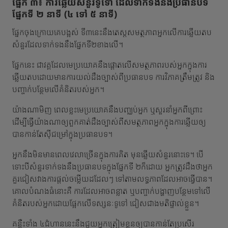
ផ្នែក ៣៖ ការឆ្លើយសំនួរទូទៅ ដែលទាក់ទងនឹងប្រធានបទ
ផ្នែកទី ២ នាទី (៤ ទៅ ៥ នាទី)
ផ្នែកចុងក្រោយគេបង្អស់ ទី៣នេះនឹងតេស្តសមត្ថភាពអ្នកលើការឆ្លើយតប
សំនួរដែលទាក់ទងនឹងផ្នែកទី២ខាងលើ។
ផ្នែកនេះ ជាវគ្គដែលមេប្រយោគនឹងផ្តោតលើសមត្ថភាពរបស់អ្នកក្នុងការ
ឆ្លើយតបដោយមានការយល់ដឹងច្បាស់ពីប្រធានបទ ការវិភាគត្រឹមត្រូវ និង
បញ្ចាក់បន្ថែមលើគំនិតរបស់អ្នក។
យ៉ាងណាមិញ ពេលខ្លះមេប្រយោគនឹងបញ្ឈប់អ្នក ឬសួរនាំអ្នកពីព្រោះ
ដើម្បីធ្វើយ៉ាងណាឲ្យពួកគាត់ដឹងច្បាស់ពីសមត្ថភាពអ្នកក្នុងការឆ្លើយឲ្យ
បានកាន់តែស៊ីជម្រៅក្នុងប្រធានបទ។
អ្នកនឹងមិនមានពេលវេលាច្រើនក្នុងការគិត មុនឆ្លើយសំនួរនោះទេ។ បើ
ទោះបីសំនួរទាក់ទងនឹងប្រធានបទក្នុងផ្នែកទី ២ក៏ដោយ អ្នកត្រូវដឹងថាអ្នក
គួរជៀសវាងការផ្តល់ចម្លើយដដែលៗ ទៅតាមលទ្ធភាពដែលអាចធ្វើបាន។
គោលបំណងធំនោះគឺ ការដែលអាចពន្លាត ឬបញ្ចាក់បង្ហាញបន្ថែមទៅលើ
គំនិតរបស់អ្នកដោយផ្អែកលើទស្សនៈទូទៅ ជៀសជាងមតិផ្ទាល់ខ្លួន។
គន្លឺះទាំង ៤ជំហាននេះនឹងជួយអ្នកត្រៀមខ្លួនឲ្យបានកាន់តែប្រសើរ