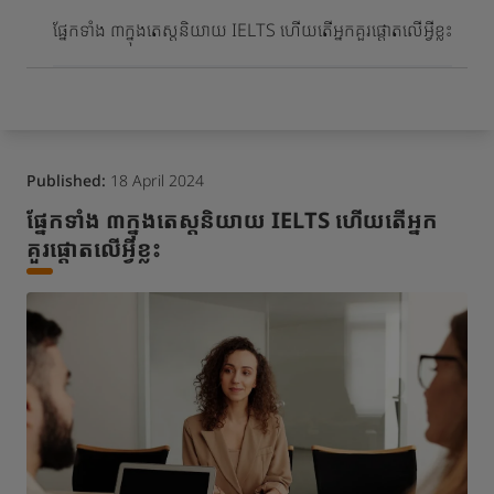
ពេលមកដល់និងភាពរីកចម្រើន
ផ្នែកទាំង ៣ក្នុងតេស្តនិយាយ IELTS ហើយតើអ្នកគួរផ្តោតលើអ្វីខ្លះ
Published:
18 April 2024
ផ្នែកទាំង ៣ក្នុងតេស្តនិយាយ IELTS ហើយតើអ្នក
គួរផ្តោតលើអ្វីខ្លះ