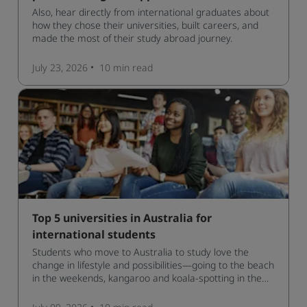
Also, hear directly from international graduates about
how they chose their universities, built careers, and
made the most of their study abroad journey.
July 23, 2026
10 min
read
Top 5 universities in Australia for
international students
Students who move to Australia to study love the
change in lifestyle and possibilities—going to the beach
in the weekends, kangaroo and koala-spotting in the
forests, and in general a laid-back lifestyle with easy to
manage traffic and a high standard of living.