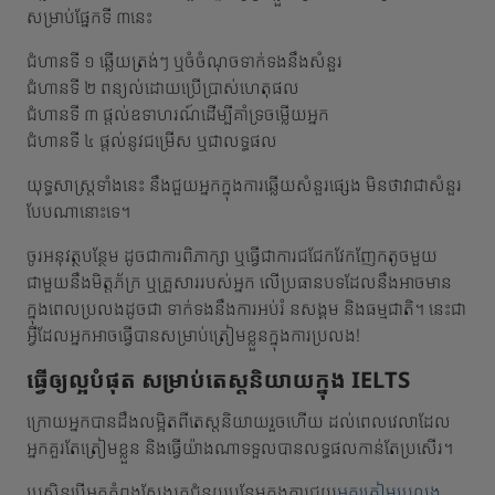
សម្រាប់ផ្នែកទី ៣នេះ
ជំហានទី ១ ឆ្លើយត្រង់ៗ ឬចំចំណុចទាក់ទងនឹងសំនួរ
ជំហានទី ២ ពន្យល់ដោយប្រើប្រាស់ហេតុផល
ជំហានទី ៣ ផ្តល់ឧទាហរណ៍ដើម្បីគាំទ្រចម្លើយអ្នក
ជំហានទី ៤ ផ្តល់នូវជម្រើស ឬជាលទ្ធផល
យុទ្ធសាស្ត្រទាំងនេះ នឹងជួយអ្នកក្នុងការឆ្លើយសំនួរផ្សេង មិនថាវាជាសំនួរ
បែបណានោះទេ។
ចូរអនុវត្ថបន្ថែម ដូចជាការពិភាក្សា ឬធ្វើជាការជជែកវែកញែកតូចមួយ
ជាមួយនឹងមិត្តភ័ក្រ ឬគ្រួសាររបស់អ្នក លើប្រធានបទដែលនឹងអាចមាន
ក្នុងពេលប្រលងដូចជា ទាក់ទងនឹងការអប់រំ នសង្គម និងធម្មជាតិ។ នេះជា
អ្វីដែលអ្នកអាចធ្វើបានសម្រាប់ត្រៀមខ្លួនក្នុងការប្រលង!
ធ្វើឲ្យល្អបំផុត សម្រាប់តេស្តនិយាយក្នុង IELTS
ក្រោយអ្នកបានដឹងលម្អិតពីតេស្តនិយាយរួចហើយ ដល់ពេលវេលាដែល
អ្នកគួរតែត្រៀមខ្លួន និងធ្វើយ៉ាងណាទទួលបានលទ្ធផលកាន់តែប្រសើរ។
ប្រសិនបើអ្នកកំពុងស្វែងរកជំនួយបន្ថែមក្នុងការជួយ
អ្នកត្រៀមប្រលង