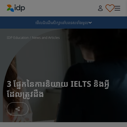
IDP Education
ដួលរលំ
មើលដំណើរសិក្សានៅបរទេសទាំងមូល
ហេតុអ្វីទៅសិក្សានៅបរទេស?
IDP Education
/
News and Articles
ទីកន្លែងនិងមុខវិជ្ជាដែលត្រូវសិក្សា?
តើខ្ញុំត្រូវដាក់ពាក្យដោយរបៀបណា?
3 ផ្នែកនៃការនិយាយ IELTS និងអ្វី
ដែលត្រូវដឺង
បន្ទាប់ពីទទួលបានការផ្តល់ជូន
ការរៀបចំពេលចេញដំណើរ