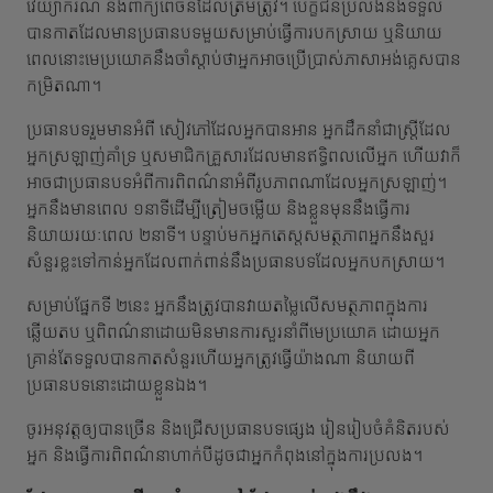
វេយ្យាករណ៍ និងពាក្យពេចន៍ដែលត្រឹមត្រូវ។ បេក្ខជនប្រលងនឹងទទួល
បានកាតដែលមានប្រធានបទមួយសម្រាប់ធ្វើការបកស្រាយ ឬនិយាយ
ពេលនោះមេប្រយោគនឹងចាំស្តាប់ថាអ្នកអាចប្រើប្រាស់ភាសាអង់គ្លេសបាន
កម្រិតណា។
ប្រធានបទរួមមានអំពី សៀវភៅដែលអ្នកបានអាន អ្នកដឹកនាំជាស្ត្រីដែល
អ្នកស្រឡាញ់គាំទ្រ ឬសមាជិកគ្រួសារដែលមានឥទ្ធិពលលើអ្នក ហើយវាក៏
អាចជាប្រធានបទអំពីការពិពណ៌នាអំពីរូបភាពណាដែលអ្នកស្រឡាញ់។
អ្នកនឹងមានពេល ១នាទីដើម្បីត្រៀមចម្លើយ និងខ្លួនមុននឹងធ្វើការ
និយាយរយៈពេល ២នាទី។ បន្ទាប់មកអ្នកតេស្តសមត្ថភាពអ្នកនឹងសួរ
សំនួរខ្លះទៅកាន់អ្នកដែលពាក់ពាន់នឹងប្រធានបទដែលអ្នកបកស្រាយ។
សម្រាប់ផ្នែកទី ២នេះ អ្នកនឹងត្រូវបានវាយតម្លៃលើសមត្ថភាពក្នុងការ
ឆ្លើយតប ឬពិពណ៌នាដោយមិនមានការសួរនាំពីមេប្រយោគ ដោយអ្នក
គ្រាន់តែទទួលបានកាតសំនួរហើយអ្នកត្រូវធ្វើយ៉ាងណា និយាយពី
ប្រធានបទនោះដោយខ្លួនឯង។
ចូរអនុវត្តឲ្យបានច្រើន និងជ្រើសប្រធានបទផ្សេង រៀនរៀបចំគំនិតរបស់
អ្នក និងធ្វើការពិពណ៌នាហាក់បីដូចជាអ្នកកំពុងនៅក្នុងការប្រលង។