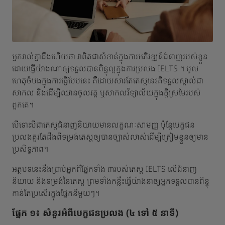
អ្នករាល់គ្នាដឹងហើយថា វាពិតជាសំខាន់ក្នុងការអភិវឌ្ឍន៍ជំនាញរបស់ខ្លួន
ដោយធ្វើយ៉ាងណាឲ្យទទួលបានពិន្ទុល្អក្នុងការប្រលង IELTS ។ មូល
ហេតុចំបងក្នុងការធ្វើបែបនេះ គឺដោយសារតែតេស្តនេះគឺទទួលស្គាល់ជា
សាកល និងដើម្បីឈានចូលវគ្គ ឬសាកលវិទ្យាល័យក្នុងក្តីស្រមៃរបស់
ពួកគេ។
បើទោះបីជាតេស្តជំនាញនិយាយមានលក្ខណៈសាមញ្ញ ប៉ុន្តែបេក្ខជន
ប្រលងគួរតែដឹងពីទម្រង់តេស្តឲ្យបានច្បាស់លាស់ដើម្បីត្រៀមខ្លួនឲ្យមាន
ប្រសិទ្ធភាព។
អត្ថបទនេះនឹងប្រាប់អ្នកពីផ្នែកទាំង ៣របស់តេស្ត IELTS លើជំនាញ
និយាយ និងទម្រង់នៃតេស្ត ព្រមទាំងកន្លឹះធ្វើយ៉ាងនាឲ្យអ្នកទទួលបានពិន្ទុ
កាន់តែប្រសើរក្នុងផ្នែកនីមួយៗ។
ផ្នែក ១៖ សំនួរអំពីបេក្ខជនប្រលង (៤ ទៅ ៥ នាទី)