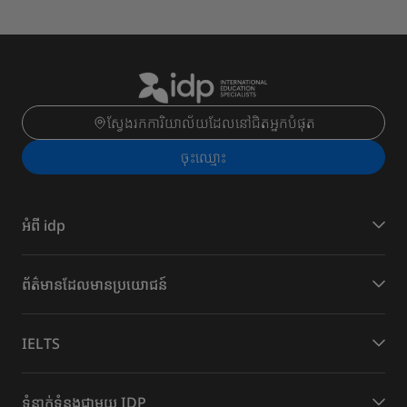
ស្វែងរកការិយាល័យដែលនៅជិតអ្នកបំផុត
ចុះ​ឈ្មោះ
អំពី idp
​ព័ត៌មានដែល​មានប្រយោជន៍
IELTS
ទំនាក់ទំនងជាមួយ IDP