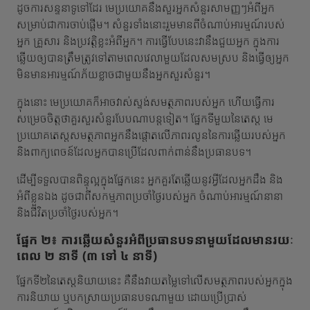
ដូចការសន្ទនាទូទៅដែរ មេប្រយោគនឹងសួរអ្នកសំនួរសាមញ្ញៗអំពីអ្នក
សម្រាប់ជាការចាប់ផ្តើម។ សំនួរទាំងនោះរួមមានពីចំណាប់អារម្មណ៍របស់
អ្នក គ្រួសារ និងប្រវត្តិខ្លះអំពីអ្នក។ ការធ្វើបែបនេះវានឹងជួយអ្នក ក្នុងការ
ឆ្លើយឲ្យបានត្រឹមត្រូវទៅតាមពេលវេលាមួយដែលសមស្រប និងធ្វើឲ្យអ្នក
មិនមានអារម្មណ៍ភ័យខ្លាចជាមួយនឹងអ្នកសួរសំនួរ។
ក្នុងនោះ មេប្រយោគក៏អាចវាស់ស្ទង់សមត្ថភាពរបស់អ្នក ហើយធ្វើការ
សម្រេចចិត្តថាគួរសួរសំនួរបែបណាបន្តទៀត។ ផ្នែកទីមួយនៃតេស្ត មេ
ប្រយោគតេស្តសមត្ថភាពអ្នកនឹងផ្តោតលើភាពរលូននៃការឆ្លើយរបស់អ្នក
និងពាក្យពេចន៍ដែលអ្នកបានប្រើដែលពាក់ពាន់នឹងប្រធានបទ។
ដើម្បីទទួលបានពិន្ទុល្អក្នុងផ្នែកនេះ អ្នកគួរតែឆ្លើយនូវអ្វីដែលអ្នកដឹង និង
អំពីខ្លួនឯង ដូចជាពីសកម្មភាពប្រចាំថ្ងៃរបស់អ្នក ចំណាប់អារម្មណ៍នានា
និងជីវិតប្រចាំថ្ងៃរបស់អ្នក។
ផ្នែក ២៖ ការឆ្លើយសំនួរអំពីប្រធានបទនាមួយដែលមានរយៈ
ពេល ២ នាទី (៣ ទៅ ៤ នាទី)
ផ្នែកទី២នៃតេស្តនិយាយនេះ គឺនឹងវាយតម្លៃទៅលើសមត្ថភាពរបស់អ្នកក្នុង
ការនិយាយ ឬបកស្រាយប្រធានបទណាមួយ ដោយប្រើប្រាស់