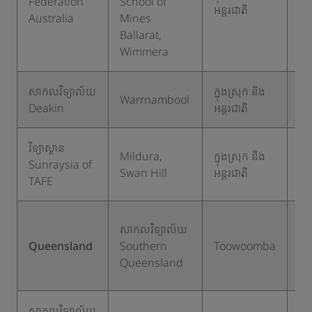
Federation
School of
២
អន្តរជាតិ
Australia
Mines
Ballarat,
Wimmera
សាកលវិទ្យាល័យ
ក្នុងស្រុក និង
Warrnambool
១
Deakin
អន្តរជាតិ
វិទ្យាស្ថាន
Mildura,
ក្នុងស្រុក និង
Sunraysia of
១
Swan Hill
អន្តរជាតិ
TAFE
ក្នុ
សាកលវិទ្យាល័យ
ស្រ
Queensland
Southern
Toowoomba
និ
Queensland
អន្
សាកលវិទ្យាល័យ