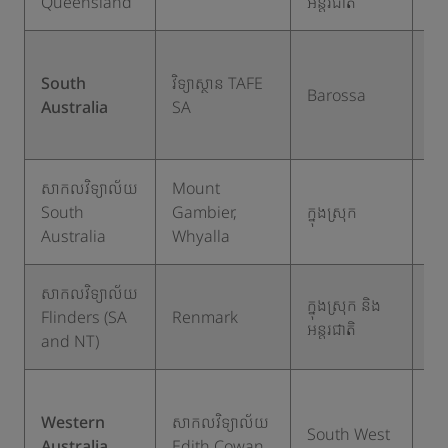
Queensland
អន្តរជាតិ
ក្នុ
South
វិទ្យាស្ថាន TAFE
ស្រ
Barossa
Australia
SA
និ
អន្
សាកលវិទ្យាល័យ
Mount
South
Gambier,
ក្នុងស្រុក
១
Australia
Whyalla
សាកលវិទ្យាល័យ
ក្នុងស្រុក និង
Flinders (SA
Renmark
១
អន្តរជាតិ
and NT)
ក្នុ
Western
សាកលវិទ្យាល័យ
ស្រ
South West
Australia
Edith Cowan
និ