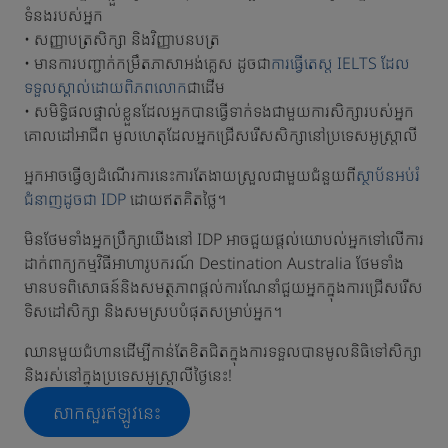
ទំនងរបស់អ្នក
• សញ្ញាបត្រសិក្សា និងវិញ្ញាបនបត្រ
• មានការបញ្ជាក់កម្រឹតភាសាអង់គ្លេស ដូចជា
ការធ្វើតេស្ត IELTS ដែល
ទទួលស្គាល់ដោយពិភពលោក
ជាដើម
• សមិទ្ធិផលផ្ទាល់ខ្លួនដែលអ្នកបានធ្វើទាក់ទងជាមួយការសិក្សារបស់អ្នក
គោលដៅអាជីព មូលហេតុដែលអ្នកជ្រើសរើសសិក្សានៅប្រទេសអូស្ត្រាលី
អ្នកអាចធ្វើឲ្យដំណើរការនេះការតែងាយស្រួលជាមួយជំនួយពី
ស្ថាប័នអប់រំ
ជំនាញដូចជា IDP
ដោយឥតគិតថ្លៃ។
មិនថែមទាំងអ្នកប្រឹក្សាយើងនៅ IDP អាចជួយផ្តល់យោបល់អ្នកទៅលើការ
ដាក់ពាក្យកម្មវិធីអាហារូបករណ៍ Destination Australia ថែមទាំង
មានបទពិសោធន៍និងសមត្ថភាពផ្តល់ការណែនាំជួយអ្នកក្នុងការជ្រើសរើស
ទិសដៅសិក្សា និងសមស្របបំផុតសម្រាប់អ្នក។
ឈានមួយជំហានដើម្បីកាន់តែខិតជិតក្នុងការទទួលបានមូលនិធិទៅសិក្សា
និងរស់នៅក្នុងប្រទេសអូស្ត្រាលីថ្ងៃនេះ!
សាកសួរឥឡូវនេះ