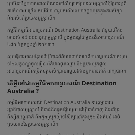
ប្រសិនបើអ្នកមានគោលបំណងទៅសិក្សានៅប្រទេសអូស្ត្រាលីប៉ុន្តែបារម្ភពី
ការចំណាយច្រើន កម្មវិធីអាហារូបករណ៍នេះអាចជួយអ្នកក្នុងការសិក្សា
និងរស់នៅប្រទេសអូស្ត្រាលី។
កម្មវិធីកម្មវិធីអាហារូបករណ៍ Destination Australia ជំនួយថវិការ
ទៅដល់ ១៥ ០០០ ដុល្លាអូស្ត្រាលី ក្នុងមួយឆ្នាំជាមួយនឹងអាហារូបករណ៍
៤៨០ ចំនួនក្នុងឆ្នាំ ២០២៣។
សូមធ្វើការអានបន្ថែមដើម្បីបានព័ត៌មានជាក់លាក់ពីអាហារូបករណ៍នេះ រួម
ទាំងលក្ខខណ្ឌចូលរៀន ព័ត៌មានចុះឈ្នោះ និងប្រភពអ្នកផ្តល់
អាហារូបករណ៍កម្រិតឧត្តមសិក្សាណាមួយដែលអ្នកអាចដាក់ ពាក្យបាន។
តើអ្វីទៅជាកម្មវិធីអាហារូបករណ៍ Destination
Australia ?
កម្មវិធីអាហារូបករណ៍ Destination Australia ឧបត្ថម្ភដោយ
រដ្ឋាភិបាលអូស្ត្រាលី គឺជាគំនិតផ្តួចផ្តើមមួយ ដើម្បីទាក់ទាញ និងគាំទ្រ
និស្សិតអន្តរជាតិ និងក្នុងស្រុកឲ្យទៅសិក្សានៅក្នុងក្រុង និងតំបន់ ដាច់
ស្រយាលនៃប្រទេសអូស្ត្រាលី។