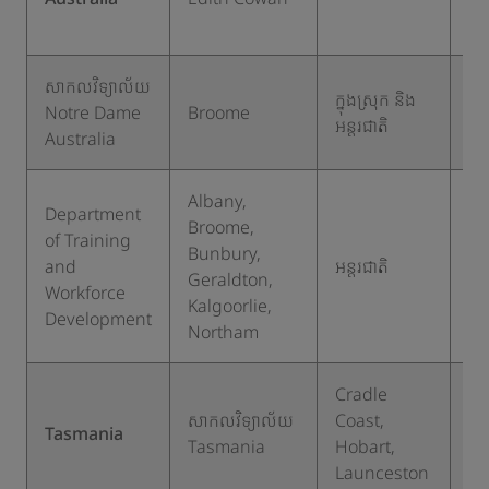
អន្
សាកលវិទ្យាល័យ
ក្នុងស្រុក និង
Notre Dame
Broome
២
អន្តរជាតិ
Australia
Albany,
Department
Broome,
of Training
Bunbury,
and
អន្តរជាតិ
១
Geraldton,
Workforce
Kalgoorlie,
Development
Northam
Cradle
ក្នុ
សាកលវិទ្យាល័យ
Coast,
ស្រ
Tasmania
Tasmania
Hobart,
និ
Launceston
អន្