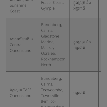
Fraser Coast,
ក្នុងស្រុក និង
Sunshine
១
Gympie
អន្តរជាតិ
Coast
Bundaberg,
Cairns,
Gladstone
សាកលវិទ្យាល័យ
Marina,
ក្នុងស្រុក និង
Central
១
Mackay
អន្តរជាតិ
Queensland
Ooralea,
Rockhampton
North
Bundaberg,
Cairns,
វិទ្យាស្ថាន TAFE
Toowoomba,
អន្តរជាតិ
១
Queensland
Townsville
(Pimlico),