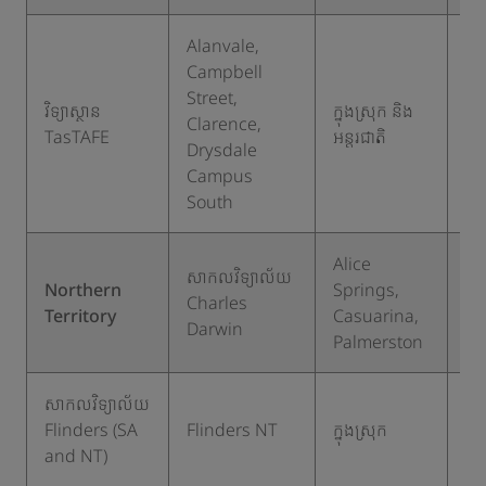
Alanvale,
Campbell
Street,
វិទ្យាស្ថាន
ក្នុងស្រុក និង
Clarence,
១
TasTAFE
អន្តរជាតិ
Drysdale
Campus
South
Alice
ក្នុ
សាកលវិទ្យាល័យ
Northern
Springs,
ស្រ
Charles
Territory
Casuarina,
និ
Darwin
Palmerston
អន្
សាកលវិទ្យាល័យ
Flinders (SA
Flinders NT
ក្នុងស្រុក
៦
and NT)