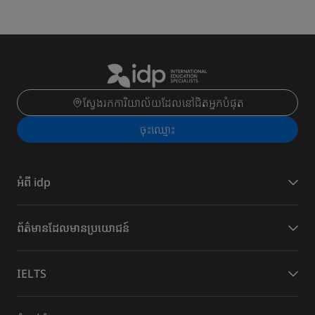
ស្វែងរកការិយាល័យដែលនៅជិតអ្នកបំផុត
ចុះ​ឈ្មោះ
អំពី idp
​ព័ត៌មានដែល​មានប្រយោជន៍
IELTS