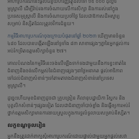
អាហារូបករណ៍នេះផ្តល់ជំនួយហិរញ្ញវត្ថុដល់ទៅ ១៥ ០០០ ដុល្លារ
អូស្ត្រាលី ដើម្បីរ៉ាប់រងការចំណាយលើការសិក្សា និងការរស់នៅក្នុង
ប្រទេសអូស្ត្រាលី និងការចំណាយប្រចាំថ្ងៃ ដែលជាឱកាសដ៏អស្ចារ្យ
សម្រាប់ និស្សិតដែលត្រូវថវិការជំនួយ។
កម្មវិធីអាហារូបករណ៍ចុងក្រោយបំផុតនៅឆ្នាំ ២០២៣
ឃើញមានចំនួន
៤៨០ ដែលបានបង្កើតឡើងនៅទូទាំង ៨៣ សាខាផ្សេងៗគ្នានៃអ្នកផ្តល់ការ
អប់រំកម្រិតឧត្តមសិក្សាចំនួន ២៧។
គោលបំណងនៃកម្មវិធីនេះចង់លើឡើងទាក់ទងជាមួយនឹងការខ្វះខាត់នៃ
ជំនាញនិងចង់លើកម្ពស់នៃជំនាញផ្សេងៗនាថ្ងៃអនាគត ផ្តល់អាទិភាព
ទៅដល់ជំនាញសំខាន់ៗទៅតាមតារាងជំនាញសំខាន់នៅប្រទេស
អូស្រ្តាលី។
ដូច្នេះហើយមុខជំនាញដូចជា គ្រូបង្រៀន គិលានុបដ្ឋាយិកា វិស្វករ និង
បុគ្គលិកសំខាន់ៗផ្សេងទៀត ដែលជាជំនាញចាំបាច់ខ្លាំង និងធ្វើឲ្យការអប់រំ
ថ្នាក់ឧត្តមសិក្សាមានការងាយស្រួលក្នុងការទួលំទូលាយសម្រាប់និស្សិត។
លក្ខខណ្ឌចូលរៀន
អ្នកនឹងត្រូវដាក់ពាក្យសុំអាហារូបករណ៍ដោយផ្ទាល់ជាមួយអ្នកផ្តល់សេវា