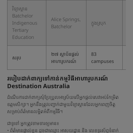
វិទ្យាស្ថាន
Batchelor
Alice Springs,
Indigenous
ក្នុងស្រុក
១
Batchelor
Tertiary
Education
២៧ ស្ថាប័នផ្តល់
83
សរុប
អាហារូបករណ៍
campuses
របៀបដាក់ពាក្យទៅកាន់កម្មវិធីអាហារូបករណ៍
Destination Australia
ដំណើរការដាក់ពាក្យសុំប្រែប្រួលអាស្រ័យលើអ្នកផ្តល់សេវាអប់រំកម្រិត
ឧត្តមសិក្សា។ អ្នកនឹងត្រូវបញ្ជាក់ជាមួយវិទ្យាស្ថានដែលអ្នកពេញចិត្ត
សម្រាប់ព័ត៌មានលម្អិតអំពីកម្មវិធី។
ជាទូទៅ អ្នកត្រូវទាមទារឲ្យមាន៖
• ព័ត៌មានផ្ទាល់ខ្លួន ដូចជាឈ្មោះ អាសយដ្ឋាន និង លេខទូរស័ព្ទទំនាក់