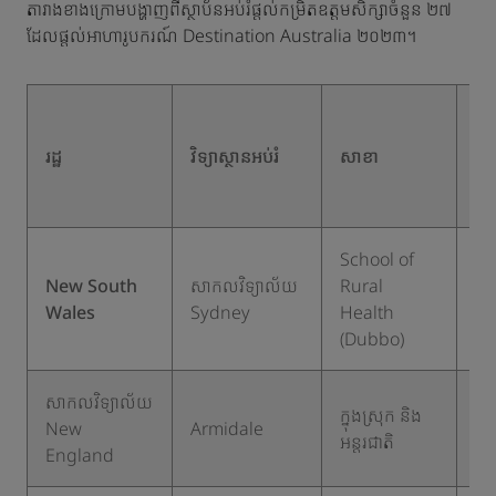
តារាងខាងក្រោមបង្ហាញពីស្ថាប័នអប់រំផ្តល់កម្រិតឧត្តមសិក្សាចំនួន ២៧
ដែលផ្តល់អាហារូបករណ៍ Destination Australia ២០២៣។
សិ
ដ
រដ្ឋ
វិទ្យាស្ថានអប់រំ
សាខា
មា
សិទ្
School of
New South
សាកលវិទ្យាល័យ
Rural
ក្នុ
Wales
Sydney
Health
ស្រ
(Dubbo)
សាកលវិទ្យាល័យ
ក្នុងស្រុក និង
New
Armidale
២
អន្តរជាតិ
England