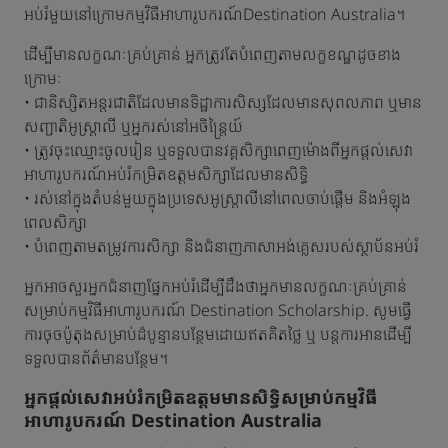
អប់រំមួយនៅក្រោមកម្មវិធីអាហារូបករណ៍Destination Australia។
ដើម្បីមានលក្ខណៈគ្រប់គ្រាន់ អ្នកត្រូវតែបំពេញតាមលក្ខខណ្ឌដូចខាង
ក្រោមៈ
• ជានិស្សិតអន្តរជាតិដែលមានទិដ្ឋាការសិស្សដែលមានសុពលភាព ឬមាន
សញ្ជាតិអូស្ត្រាលី ឬអ្នករស់នៅអចិន្ត្រៃយ៍
• ត្រូវចុះឈ្មោះចូលរៀន ឬទទួលបានវគ្គសិក្សាពេញម៉ោងពីអ្នកផ្តល់សេវា
អាហារូបករណ៍អប់រំកម្រិតឧត្តមសិក្សាដែលមានសិទ្ធិ
• រស់នៅក្នុងតំបន់មួយក្នុងប្រទេសអូស្ត្រាលីនៅពេលចាប់ផ្តើម និងអំឡុង
ពេលសិក្សា
• បំពេញតាមតម្រូវការសិក្សា និងជំនាញភាសាអង់គ្លេសរបស់ស្ថាប័នអប់រំ
អ្នកអាចសួរអ្នកជំនាញផ្នែកអប់រំដើម្បីដឹងថាអ្នកមានលក្ខណៈគ្រប់គ្រាន់
សម្រាប់កម្មវិធីអាហារូបករណ៍ Destination Scholarship. សូមធ្វើ
ការចុចប៉ូតុងសម្រាប់ដំបូន្មានបន្ថែមដោយឥតគិតថ្លៃ ឬ បន្តការអានដើម្បី
ទទួលបានព័ត៌មានបន្ថែម។
អ្នកផ្តល់សេវាអប់រំកម្រិតឧត្តមមានសិទ្ធិសម្រាប់កម្មវិធី
អាហារូបករណ៍ Destination Australia