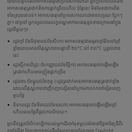
នៅពេលអ្នកគិតពីអាកាសធាតុនៅប្រទេសកាណាដា អ្នកប្រហែលជាគិតពី
អាកាសធាតុត្រជាក់និងការធ្លាក់ព្រិលហើយ ប៉ុន្តែនេះ មិនមែនជាការពិត
ទាំងស្រុងនោះទេ។ អាកាសធាតុនៅប្រទេសកាណាដាមានលក្ខណៈប្លែកៗ
គ្នា។ ជាទូទៅ អ្នកទទួលបានលក្ខខណ្ឌអាកាសធាតុដូចខាងក្រោមនៅក្នុង
រដូវនីមួយៗ៖
រដូវក្តៅ (ខែមិថុនាដល់ខែសីហា) អាកាសធាតុជាធម្មតាក្តៅតិចទៅក្តៅ
ខ្លាំងដោយមានសីតុណ្ហភាពចន្លោះពី ២០°C ទៅ ៣០°C ឬខ្ពស់ជាង
នេះ
រដូវស្លឹកឈើជ្រុះ (ខែកញ្ញាដល់ខែវិច្ឆិកា) អាកាសធាតុចាប់ផ្តើមឡើង
ត្រជាក់ហើយមានភ្លៀងធ្លាក់ច្រើន
រដូវរងារ (ខែធ្នូដល់ខែកុម្ភៈ) រដូវត្រជាក់មានអាកាសធាតុត្រជាក់ខ្លាំង
ដោយសីតុណ្ហភាពជាញឹកញាប់ស្ថិតនៅក្រោមភាពកកទៅទៀតពេញ
មួយថ្ងៃ
និទាឃរដូវ (ខែមីនាដល់ខែឧសភា) អាកាសធាតុចាប់ផ្តើមឡើងក្តៅ
ហើយពេលថ្ងៃគឺផ្តល់ភាពរីករាយ។
អ្នកនឹងត្រូវចាំបើកនាឡិការបស់អ្នកដើរទៅមុខមួយម៉ោងនៅថ្ងៃអាទិត្យទីពីរ
ក្នុងខែមីនា ដែលជាការចាប់ផ្តើមនៃពេលវេលាដែលមាន Daylight