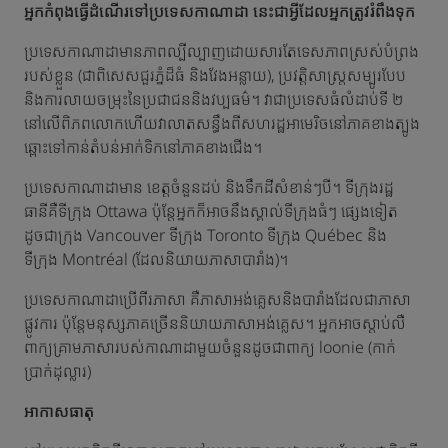
អ្នកកំពុងធ្វើដំណើរទៅប្រទេសកាណាដា នេះជាអ្វីដែលអ្នកត្រូវរំពឹងទុក
ប្រទេសកាណាដាមានភាពល្បីល្បាញដោយសារតែទេសភាពស្រស់បំព្រង
របស់ខ្លួន (ជាពិសេសជួរភ្នំដ៏ធំ និងវែងអន្លាយ), ប្រវត្តិសាស្រ្តសម្បូរបែប
និងការលាយចម្រុះនៃប្រជាជននិងវប្បធម៌។ វាជាប្រទេសធំលំដាប់ទី ២
នៅលើពិភពលោកហើយវាលាតសន្ធឹងពីសហរដ្ឋអាមេរិចនៅភាគខាងត្បូង
ឆ្ពោះទៅកាន់តំបន់អាក់ទិកនៅភាគខាងជើង។
ប្រទេសកាណាដាមាន ខេត្តចំនួនដប់ និងទឹកដីសំខាន់ៗបី។ ទីក្រុងរដ្ឋ
ធានីគឺទីក្រុង Ottawa ប៉ុន្តែអ្នកក៏អាចនឹងស្គាល់ទីក្រុងធំៗ ផ្សេងទៀត
ដូចជាក្រុង Vancouver ទីក្រុង Toronto ទីក្រុង Québec និង
ទីក្រុង Montréal (ដែលនិយាយភាសាបារាំង)។
ប្រទេសកាណាដាប្រើពីរភាសា គឺភាសាអង់គ្លេសនិងបារាំងដែលជាភាសា
ផ្លូវការ ប៉ុន្តែមនុស្សភាគច្រើននិយាយភាសាអង់គ្លេស។ អ្នកអាចស្តាប់លឺ
ពាក្យគ្រាមភាសារបស់កាណាដាមួយចំនួនដូចជាពាក្យ loonie (កាក់
ប្រាក់ដុល្លារ)
អាកាសធាតុ