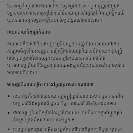
Saving នៃប្រទេសកាណាដា។ Daylight Saving អនុញ្ញាតឱ្យអ្នក
ទទួលបានអាកាសធាតុក្តៅខ្លាំងនៅនិទាឃរដូវ នៅរដូវក្តៅ និងរដូវស្លឹកឈើ
ជ្រុះនៅពេលអ្នកទទួលពន្លឺព្រះអាទិត្យបន្ថែមនៅពេលល្ងាច។
នយោបាយនិងរដ្ឋាភិបាល
កាណាដាគឺជារាជាធិបតេយ្យអាស្រ័យរដ្ឋធម្មនុញ្ញ ដែលមានន័យថាការ
សម្រេចចិត្តទាំងអស់ត្រូវបានធ្វើឡើងដោយរដ្ឋាភិបាលនិងនាយករដ្ឋមន្រ្តី
ជាប់ឆ្នោតប្រជាធិបតេយ្យ។ ប្រមុខរដ្ឋនៃប្រទេសកាណាដាគឺជា
ព្រះមហាក្សត្រិយានីនៃគ្រួសាររាជវង្សអង់គ្លេសដែលត្រូវបានតំណាងដោយ
អគ្គទេសាភិបាល។
មានរដ្ឋាភិបាលកម្រិត ៣ នៅក្នុងប្រទេសកាណាដា៖
សហព័ន្ធដឹកនាំដោយនាយករដ្ឋមន្ត្រីរដ្ឋាភិបាល សហព័ន្ធទាក់ទងនឹង
បញ្ហាជាតិនិងអន្តរជាតិ ដូចជាកិច្ចការពារជាតិ និងកិច្ចការបរទេស
ថ្នាក់ខេត្ត ឬដែនដីកម្រិតនៃរដ្ឋាភិបាលនេះ មានអំណាចផ្លាស់ប្តូរច្បាប់
និងគ្រប់គ្រងដីសាធារណៈរបស់ពួកគេ
ក្រុងថ្នាក់មូលដ្ឋាន កម្រិតនេះគ្រប់គ្រងទីក្រុងនីមួយៗ ទីក្រុង ឬស្រុក