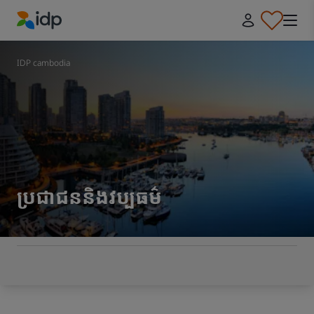
IDP Education
IDP cambodia
ប្រជាជននិងវប្បធម៌