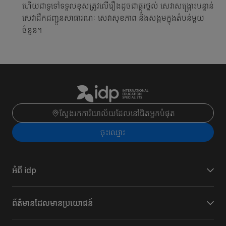
ហើយជាទូទៅទទួលខុសត្រូវលើរឿងដូចជាផ្លូវថ្នល់ សេវាសង្គ្រោះបន្ទាន់
សេវាដឹកជញ្ជូនសាធារណៈ សេវាសុខភាព និងសង្គមក្នុងតំបន់មួយ
ចំនួន។
ស្វែងរកការិយាល័យដែលនៅជិតអ្នកបំផុត
ចុះ​ឈ្មោះ
អំពី idp
​ព័ត៌មានដែល​មានប្រយោជន៍