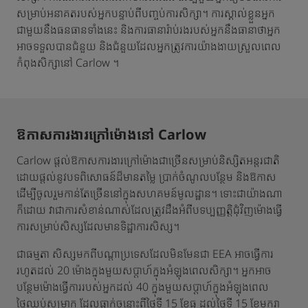
សម្រាប់អនាគតរបស់អ្នកបន្ទាប់ពីបញ្ចប់ការសិក្សា។ ការស្គាល់ខ្លួនអ្នក
ជាមួយនឹងធនធានទាំងនេះ និងការធានារ៉ាប់រងរបស់អ្នកនឹងធានាថាអ្នក
អាចទទួលបានជំនួយ និងជំនួយដែលអ្នកត្រូវការយ៉ាងងាយស្រួលពេល
កំពុងសិក្សានៅ Carlow ។
ឱកាសការងារក្រៅម៉ោងនៅ Carlow
Carlow ផ្តល់ឱកាសការងារក្រៅម៉ោងជាច្រើនសម្រាប់និស្សិតអន្តរជាតិ
ដោយផ្តល់នូវបទពិសោធន៍ដ៏មានតម្លៃ ប្រាក់ចំណូលបន្ថែម និងឱកាស
ដើម្បីចូលរួមកាន់តែច្រើននៅក្នុងសហគមន៍មូលដ្ឋាន។ ទោះជាយ៉ាងណា
ក៏ដោយ វាជាការសំខាន់ណាស់ដែលត្រូវដឹងអំពីបទប្បញ្ញត្តិជុំវិញម៉ោងធ្វើ
ការសម្រាប់សិស្សដែលមានទិដ្ឋាការសិស្ស។
ជាធម្មតា សិស្សមកពីបណ្តាប្រទេសដែលមិនមែនជា EEA អាចធ្វើការ
រហូតដល់ 20 ម៉ោងក្នុងមួយសប្តាហ៍ក្នុងអំឡុងពេលសិក្សា។ អ្នកអាច
បន្ថែមម៉ោងធ្វើការរបស់អ្នកដល់ 40 ក្នុងមួយសប្តាហ៍ក្នុងអំឡុងពេល
ថ្ងៃឈប់សម្រាក ដែលធ្លាក់ចន្លោះពីថ្ងៃទី 15 ខែធ្នូ ដល់ថ្ងៃទី 15 ខែមករា