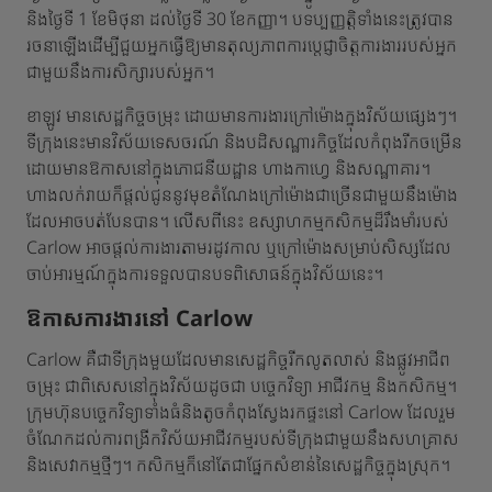
និងថ្ងៃទី 1 ខែមិថុនា ដល់ថ្ងៃទី 30 ខែកញ្ញា។ បទប្បញ្ញត្តិទាំងនេះត្រូវបាន
រចនាឡើងដើម្បីជួយអ្នកធ្វើឱ្យមានតុល្យភាពការប្តេជ្ញាចិត្តការងាររបស់អ្នក
ជាមួយនឹងការសិក្សារបស់អ្នក។
ខាឡូវ មានសេដ្ឋកិច្ចចម្រុះ ដោយមានការងារក្រៅម៉ោងក្នុងវិស័យផ្សេងៗ។
ទីក្រុងនេះមានវិស័យទេសចរណ៍ និងបដិសណ្ឋារកិច្ចដែលកំពុងរីកចម្រើន
ដោយមានឱកាសនៅក្នុងភោជនីយដ្ឋាន ហាងកាហ្វេ និងសណ្ឋាគារ។
ហាងលក់រាយក៏ផ្តល់ជូននូវមុខតំណែងក្រៅម៉ោងជាច្រើនជាមួយនឹងម៉ោង
ដែលអាចបត់បែនបាន។ លើសពីនេះ ឧស្សាហកម្មកសិកម្មដ៏រឹងមាំរបស់
Carlow អាចផ្តល់ការងារតាមរដូវកាល ឬក្រៅម៉ោងសម្រាប់សិស្សដែល
ចាប់អារម្មណ៍ក្នុងការទទួលបានបទពិសោធន៍ក្នុងវិស័យនេះ។
ឱកាសការងារនៅ Carlow
Carlow គឺជាទីក្រុងមួយដែលមានសេដ្ឋកិច្ចរីកលូតលាស់ និងផ្លូវអាជីព
ចម្រុះ ជាពិសេសនៅក្នុងវិស័យដូចជា បច្ចេកវិទ្យា អាជីវកម្ម និងកសិកម្ម។
ក្រុមហ៊ុនបច្ចេកវិទ្យាទាំងធំនិងតូចកំពុងស្វែងរកផ្ទះនៅ Carlow ដែលរួម
ចំណែកដល់ការពង្រីកវិស័យអាជីវកម្មរបស់ទីក្រុងជាមួយនឹងសហគ្រាស
និងសេវាកម្មថ្មីៗ។ កសិកម្មក៏នៅតែជាផ្នែកសំខាន់នៃសេដ្ឋកិច្ចក្នុងស្រុក។