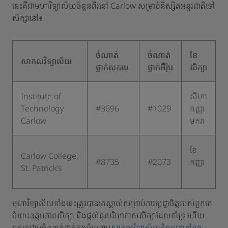
នេះគឺជាមហាវិទ្យាល័យចំនួនពីរនៅ Carlow សម្រាប់និស្សិតអន្តរជាតិទៅ
សិក្សានៅ៖
​ចំណាត់
ចំណាត់
ខែ
សាកលវិទ្យាល័យ
ថ្នាក់សកល
ថ្នាក់អឺរ៉ុប
សិក្សា
​Institute of
​សីហា
Technology
​#3696
​#1029
កញ្ញា
Carlow
មករា
ខែ
​Carlow College,
​#8735
​#2073
កញ្ញា ​
St. Patrick’s
មហាវិទ្យាល័យទាំងនេះត្រូវបានគេស្គាល់សម្រាប់ការប្តេជ្ញាចិត្តរបស់ពួកគេ
ចំពោះឧត្តមភាពសិក្សា និងផ្តល់នូវបរិយាកាសសិក្សាដែលគាំទ្រ ហើយ
ពួកគេជាប់ចំណាត់ថ្នាក់ក្នុងចំណោម
សាកលវិទ្យាល័យកំពូលៗនៅក្នុង