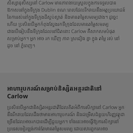
សិស្សានុសិស្សនៅ Carlow មានភាពងាយស្រួលក្នុងការទទួលបាន
ឱកាសនៅក្នុងទីក្រុង Dublin ខណៈពេលដែលរីករាយនឹងអត្ថប្រយោជន៍
នៃការរស់នៅក្នុងទីក្រុងដ៏ស្ងប់ស្ងាត់ និងមានតម្លៃសមរម្យជាង។ ដូច្នេះ
ហើយ ប្រសិនបើអ្នកកំពុងស្វែងរកទីក្រុងដែលមានតម្លៃសមរម្យ
ជាងបើធៀបនឹងទីក្រុងដែលនៅជិតនោះ Carlow គឺសាកសមបំផុត
សម្រាប់អ្នក។ អ្នក អាច រក ឃើញ ភាព ស្រដៀង គ្នា ក្នុង តម្លៃ រស់ នៅ
ដូច នៅ ភ្នំពេញ។
អាហារូបករណ៍សម្រាប់និស្សិតអន្តរជាតិនៅ
Carlow
ប្រសិនបើអ្នកជានិស្សិតអន្តរជាតិដែលគិតអំពីការសិក្សានៅ Carlow អ្នក
នឹងរីករាយដែលដឹងថាមានអាហារូបករណ៍ និងជម្រើសជំនួយហិរញ្ញវត្ថុជា
ច្រើនដែលអាចរកបានដើម្បីជួយអ្នក។ ទាំងនេះអាចធ្វើឱ្យការសិក្សានៅ
ប្រទេសអៀរឡង់កាន់តែមានតម្លៃសមរម្យ ដោយសារពួកគេអាច