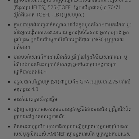
(ពិន្ទុសរុប IELTS); 525 (TOEFL ផ្អែកលើក្រដាស) ឬ 70/71
(អ៊ីនធឺណេត TOEFL - IBT) ឬសមមូល)
ក្លាយជាអ្នកជំនាញពាក់កណ្តាលអាជីពក្នុងមុខតំណែងជាអ្នកដឹកនាំ រួម
ទាំងអ្នកបង្កើតគោលនយោបាយ អ្នករៀបចំផែនការ អ្នកគ្រប់គ្រង អ្នក
គ្រប់គ្រង អ្នកដឹកនាំអង្គការមិនមែនរដ្ឋាភិបាល (NGO) ឬអ្នកសារ
ព័ត៌មាន។
មានបទពិសោធន៍ការងារយ៉ាងតិចប្រាំឆ្នាំនៅក្នុងវិស័យសាធារណៈ ឬ
វិស័យឯកជនមិនរកប្រាក់ចំណេញ រួមទាំងជាមួយអង្គការក្រៅ
រដ្ឋាភិបាលផងដែរ។
ទទួលបានបរិញ្ញាបត្រ (S1) ជាមួយនឹង GPA អប្បបរមា 2.75 នៅលើ
មាត្រដ្ឋាន 4.0
មានកំណត់ត្រាសិក្សាឆ្នើម
បង្ហាញថាពួកគេអាចសម្រេចបាននូវកម្មវិធីដែលមានជំនាញវិជ្ជាជីវៈពិត
ប្រាកដនៅក្នុងសហរដ្ឋអាមេរិក
មិន​មែន​ជា​បុគ្គលិក ឬ​សមាជិក​គ្រួសារ​ស្និទ្ធស្នាល ឬ​អ្នក​អាស្រ័យ​ផល​
របស់​បុគ្គលិក​របស់ AMINEF ស្ថានទូត​អាមេរិក ឬ​ក្រសួង​ការ​បរទេស​