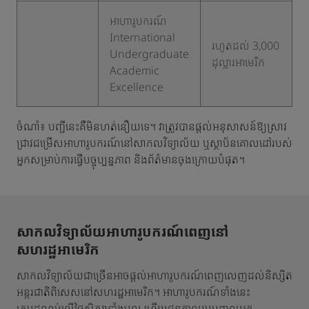
អាហារូបករណ៍
International
រហូតដល់ 3,000
Undergraduate
ដុល្លារអាមេរិក
Academic
Excellence
ចំណាំ៖ បញ្ជីនេះគឺមិនហត់នឿយទេ។ វាត្រូវបានផ្ដល់អនុសាសន៍ឱ្យស្រាវ
ជ្រាវជម្រើសអាហារូបករណ៍នៅសាកលវិទ្យាល័យ ឬស្ថាប័នគោលដៅរបស់
អ្នកសម្រាប់ការធ្វើបច្ចុប្បន្នភាព និងព័ត៌មានចុងក្រោយបំផុត។
សាកលវិទ្យាល័យអាហារូបករណ៍ពេញនៅ
សហរដ្ឋអាមេរិក
សាកលវិទ្យាល័យជាច្រើនអាចផ្តល់អាហារូបករណ៍ពេញលេញដល់និស្សិត
អន្តរជាតិពិសេសនៅសហរដ្ឋអាមេរិក។ អាហារូបករណ៍ទាំងនេះ
គ្របដណ្តប់លើថ្លៃសិក្សាទាំងមូល ហើយជួនកាលរួមបញ្ចូលអត្ថ