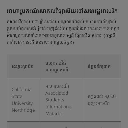
អាហារូបករណ៍សាកលវិទ្យាល័យនៅសហរដ្ឋអាមេរិក
សាកលវិទ្យាល័យជាច្រើននៅសហរដ្ឋអាមេរិកផ្តល់អាហារូបករណ៍ផ្ទាល់
ខ្លួនរបស់ពួកគេដើម្បីទាក់ទាញនិស្សិតអន្តរជាតិដែលមានទេពកោសល្យ។
អាហារូបករណ៍ទាំងនេះអាចជាគុណសម្បត្តិ ផ្អែកលើតម្រូវការ ឬកម្មវិធី
ជាក់លាក់។ នេះគឺជាឧទាហរណ៍មួយចំនួន៖
ឈ្មោះកម្មវិធី
ឈ្មោះស្ថាប័ន
ចំនួនទឹកប្រាក់
អាហារូបករណ៍
អាហារូបករណ៍
California
Associated
State
រហូតដល់ 3,000
Students
University
ដុល្លារអាមេរិក
International
Northridge
Matador