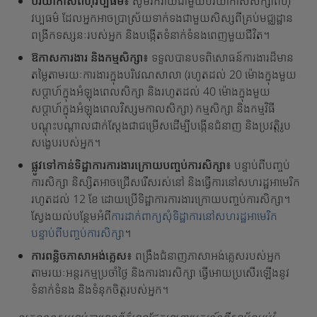
បរិយាកាសពហុវប្បធម៌៖
សូមរីករាយជាមួយបរិយាកាសសិក្សាពហុ
វប្បធម៌ ដែលអ្នកអាចប្រាស្រ័យទាក់ទងជាមួយសិស្សពីគ្រប់មជ្ឈដ្ឋាន
ពង្រីកទស្សនៈរបស់អ្នក និងបង្កើតទំនាក់ទំនងពេញមួយជីវិត។
ឱកាសការងារ និងកម្មសិក្សា៖
ទទួលបានបទពិសោធន៍ការងារដ៏មាន
តម្លៃតាមរយៈការងារក្នុងបរិវេណសាលា (រហូតដល់ 20 ម៉ោងក្នុងមួយ
សប្តាហ៍ក្នុងអំឡុងពេលសិក្សា និងរហូតដល់ 40 ម៉ោងក្នុងមួយ
សប្តាហ៍ក្នុងអំឡុងពេលវិស្សមកាលសិក្សា) កម្មសិក្សា និងកម្មវិធី
បណ្តុះបណ្តាលជាក់ស្តែងជាជម្រើសដើម្បីបង្កើនជំនាញ និងប្រវត្តិរូប
សង្ខេបរបស់អ្នក។
ផ្លូវទៅកាន់ទិដ្ឋាការការងារក្រោយបញ្ចប់ការសិក្សា៖
បន្ទាប់ពីបញ្ចប់
ការសិក្សា និស្សិតអាចជ្រើសរើសរស់នៅ និងធ្វើការនៅសហរដ្ឋអាមេរិក
រហូតដល់ 12 ខែ ដោយប្រើទិដ្ឋាការការងារក្រោយបញ្ចប់ការសិក្សា។
ស្វែងយល់បន្ថែមអំពី
ការដាក់ពាក្យសុំទិដ្ឋាការនៅសហរដ្ឋអាមេរិក
បន្ទាប់ពីបញ្ចប់ការសិក្សា
។
ការពន្លិចភាសាអង់គ្លេស៖
ពង្រឹងជំនាញភាសាអង់គ្លេសរបស់អ្នក
តាមរយៈអន្តរកម្មប្រចាំថ្ងៃ និងការងារសិក្សា ធ្វើអោយប្រសើរឡើងនូវ
ទំនាក់ទំនង និងទំនុកចិត្តរបស់អ្នក។