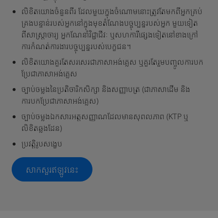
លិខិតយោងចំនួនពីរ ដែលមួយក្នុងចំណោមនោះត្រូវតែមកពីអ្នកគ្រប់
គ្រងបន្ទាន់របស់អ្នកនៅក្នុងមុខតំណែងបច្ចុប្បន្នរបស់អ្នក មួយទៀត
ពីសាស្រ្តាចារ្យ អ្នកណែនាំវិជ្ជាជីវៈ ឬសហការីផ្សេងទៀតនៅខាងក្រៅ
ការកំណត់ការងារបច្ចុប្បន្នរបស់បេក្ខជន។
លិខិតយោងគួរតែសរសេរជាភាសាអង់គ្លេស ឬគួរតែរួមបញ្ចូលការបក
ប្រែជាភាសាអង់គ្លេស
ច្បាប់ចម្លងនៃប្រតិចារិកសិក្សា និងសញ្ញាបត្រ (ជាភាសាដើម និង
ការបកប្រែជាភាសាអង់គ្លេស)
ច្បាប់ចម្លងឯកសារអត្តសញ្ញាណដែលមានសុពលភាព (KTP ឬ
លិខិតឆ្លងដែន)
ប្រវត្តិរូបសង្ខេប
សាកសួរឥឡូវនេះ