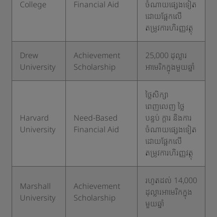
College
Financial Aid
ចំណាយផ្សេងទៀត
ដោយផ្អែកលើ
តម្រូវការហិរញ្ញវត្ថុ
Drew
Achievement
25,000 ដុល្លារ
University
Scholarship
អាមេរិកក្នុងមួយឆ្នាំ
ថ្លៃសិក្សា
ពេញលេញ ថ្លៃ
Harvard
Need-Based
បន្ទប់ ក្តារ និងការ
University
Financial Aid
ចំណាយផ្សេងទៀត
ដោយផ្អែកលើ
តម្រូវការហិរញ្ញវត្ថុ
រហូតដល់ 14,000
Marshall
Achievement
ដុល្លារអាមេរិកក្នុង
University
Scholarship
មួយឆ្នាំ