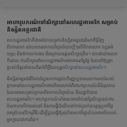
អាហារូបករណ៍ទៅសិក្សានៅសហរដ្ឋអាមេរិក សម្រាប់
និស្សិតអន្តរជាតិ
សហរដ្ឋអាមេរិកគឺជាមេដែកសម្រាប់និស្សិតអន្តរជាតិមកពីជុំវិញ
ពិភពលោក ដោយសារសាកលវិទ្យាល័យល្បីៗលើពិភពលោក វប្បធម៌
ចម្រុះ និងឱកាសការងារ និងក្រោយឧត្តមសិក្សាច្រើន។ ទោះជាយ៉ាងណា
ក៏ដោយ ការសិក្សានៅសហរដ្ឋអាមេរិកអាចមានតម្លៃថ្លៃ ដែលនាំឱ្យអ្នក
ខ្លះទប់ចិត្តនៅពេលគិតអំពីអ្វីដែលត្រូវ
សិក្សានៅសហរដ្ឋអាមេរិក
។
និស្សិតអន្តរជាតិដែលស្វែងរកការផ្តល់ហិរញ្ញប្បទានដល់ការអប់រំរបស់
ពួកគេនៅសហរដ្ឋអាមេរិកអាចពិចារណាអំពីអាហារូបករណ៍ដ៏ធំទូលាយ
ដែលមានសម្រាប់ពួកគេពីសាកលវិទ្យាល័យ និងរដ្ឋាភិបាល
សហរដ្ឋអាមេរិក។ អាហារូបករណ៍ទាំងនេះអាចរ៉ាប់រងថ្លៃសិក្សាដល់ការ
ចំណាយលើការរស់នៅ និងការធ្វើដំណើរទៅកាន់ប្រាក់ឧបត្ថម្ភប្រចាំថ្ងៃ
(អាស្រ័យលើកម្មវិធី) ដើម្បីជួយធ្វើឱ្យសុបិនមហាវិទ្យាល័យអាមេរិករបស់
អ្នកក្លាយជាការពិត។