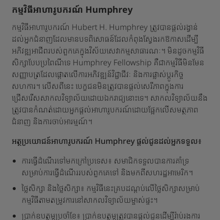
កម្មវិធីអាហារូបករណ៍ Humphrey
កម្មវិធីអាហារូបករណ៍ Hubert H. Humphrey ត្រូវបានផ្តល់រង្វាន់
ដល់អ្នកជំនាញដែលមានបទពិសោធន៍ដែលកំពុងស្វែងរកឱកាសដើម្បី
អភិវឌ្ឍអាជីពរបស់ពួកគេក្នុងវិស័យសេវាកម្មសាធារណៈ។ មិនដូចកម្មវិធី
សិក្សាបែបប្រពៃណីទេ Humphrey Fellowship គឺជាកម្មវិធីមិនមែន
សញ្ញាបត្រដែលផ្តោតលើការអភិវឌ្ឍន៍វិជ្ជាជីវៈ និងការផ្លាស់ប្តូរកិច្ច
សហការ។ លើសពីនេះ បេក្ខជនមិនត្រូវបានផ្តល់សេរីភាពក្នុងការ
ជ្រើសរើសសាកលវិទ្យាល័យដោយឯករាជ្យនោះទេ។ សាកលវិទ្យាល័យនឹង
ត្រូវបានកំណត់ដោយអ្នកផ្តល់អាហារូបករណ៍ដោយផ្អែកលើសមត្ថភាព
ជំនាញ និងការចាប់អារម្មណ៍។
អត្ថប្រយោជន៍អាហារូបករណ៍ Humphrey ផ្តល់ជូនដល់អ្នកទទួល៖
ការធ្វើដំណើរទៅមកក្រៅប្រទេស៖ សមាជិកទទួលបានការគាំទ្រ
សម្រាប់ការធ្វើដំណើររបស់ពួកគេទៅ និងមកពីសហរដ្ឋអាមេរិក។
ថ្លៃសិក្សា និងថ្លៃសិក្សា៖ កម្មវិធីនេះគ្របដណ្តប់លើថ្លៃសិក្សាសម្រាប់
កម្មវិធីតាមតម្រូវការនៅសាកលវិទ្យាល័យម្ចាស់ផ្ទះ។
ប្រាក់ឧបត្ថម្ភប្រចាំខែ៖ ប្រាក់ឧបត្ថម្ភត្រូវបានផ្តល់ជូនដើម្បីរ៉ាប់រងការ