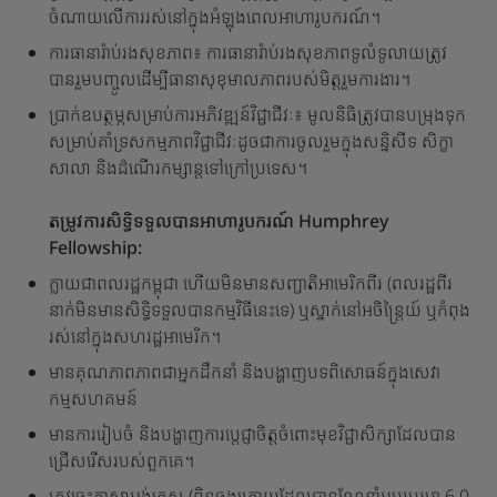
ចំណាយលើការរស់នៅក្នុងអំឡុងពេលអាហារូបករណ៍។
ការធានារ៉ាប់រងសុខភាព៖ ការធានារ៉ាប់រងសុខភាពទូលំទូលាយត្រូវ
បានរួមបញ្ចូលដើម្បីធានាសុខុមាលភាពរបស់មិត្តរួមការងារ។
ប្រាក់ឧបត្ថម្ភសម្រាប់ការអភិវឌ្ឍន៍វិជ្ជាជីវៈ៖ មូលនិធិត្រូវបានបម្រុងទុក
សម្រាប់គាំទ្រសកម្មភាពវិជ្ជាជីវៈដូចជាការចូលរួមក្នុងសន្និសីទ សិក្ខា
សាលា និងដំណើរកម្សាន្តទៅក្រៅប្រទេស។
តម្រូវការសិទ្ធិទទួលបានអាហារូបករណ៍ Humphrey
Fellowship:
ក្លាយជាពលរដ្ឋកម្ពុជា ហើយមិនមានសញ្ជាតិអាមេរិកពីរ (ពលរដ្ឋពីរ
នាក់មិនមានសិទ្ធិទទួលបានកម្មវិធីនេះទេ) ឬស្នាក់នៅអចិន្ត្រៃយ៍ ឬកំពុង
រស់នៅក្នុងសហរដ្ឋអាមេរិក។
មានគុណភាពភាពជាអ្នកដឹកនាំ និងបង្ហាញបទពិសោធន៍ក្នុងសេវា
កម្មសហគមន៍
មានការរៀបចំ និងបង្ហាញការប្តេជ្ញាចិត្តចំពោះមុខវិជ្ជាសិក្សាដែលបាន
ជ្រើសរើសរបស់ពួកគេ។
ត្រូវចេះភាសាអង់គ្លេស (ពិន្ទុចុងក្រោយដែលបានណែនាំអប្បបរមា 6.0