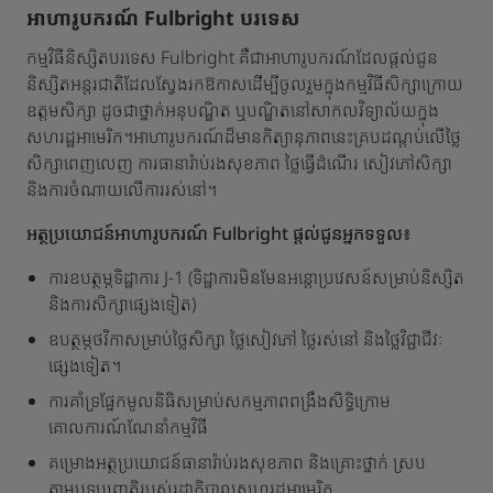
អាហារូបករណ៍ Fulbright បរទេស
កម្មវិធីនិស្សិតបរទេស Fulbright គឺជាអាហារូបករណ៍ដែលផ្តល់ជូន
និស្សិតអន្តរជាតិដែលស្វែងរកឱកាសដើម្បីចូលរួមក្នុងកម្មវិធីសិក្សាក្រោយ
ឧត្តមសិក្សា ដូចជាថ្នាក់អនុបណ្ឌិត ឬបណ្ឌិតនៅសាកលវិទ្យាល័យក្នុង
សហរដ្ឋអាមេរិក។អាហារូបករណ៍ដ៏មានកិត្យានុភាពនេះគ្របដណ្តប់លើថ្លៃ
សិក្សាពេញលេញ ការធានារ៉ាប់រងសុខភាព ថ្លៃធ្វើដំណើរ សៀវភៅសិក្សា
និងការចំណាយលើការរស់នៅ។
អត្ថប្រយោជន៍អាហារូបករណ៍ Fulbright ផ្តល់ជូនអ្នកទទួល៖
ការឧបត្ថម្ភទិដ្ឋាការ J-1 (ទិដ្ឋាការមិនមែនអន្តោប្រវេសន៍សម្រាប់និស្សិត
និងការសិក្សាផ្សេងទៀត)
ឧបត្ថម្ភថវិកាសម្រាប់ថ្លៃសិក្សា ថ្លៃសៀវភៅ ថ្លៃរស់នៅ និងថ្លៃវិជ្ជាជីវៈ
ផ្សេងទៀត។
ការគាំទ្រផ្នែកមូលនិធិសម្រាប់សកម្មភាពពង្រឹងសិទ្ធិក្រោម
គោលការណ៍ណែនាំកម្មវិធី
គម្រោងអត្ថប្រយោជន៍ធានារ៉ាប់រងសុខភាព និងគ្រោះថ្នាក់ ស្រប
តាមបទប្បញ្ញត្តិរបស់រដ្ឋាភិបាលសហរដ្ឋអាមេរិក