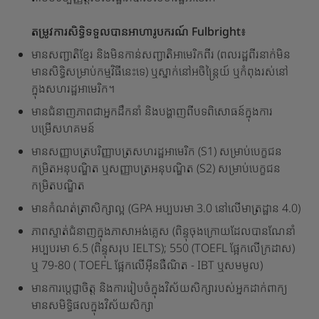
តម្រូវការសិទ្ធិទទួលបានអាហារូបករណ៍ Fulbright៖
មានសញ្ជាតិខ្មែរ និងមិនកាន់សញ្ជាតិអាមេរិកពីរ (ពលរដ្ឋពីរនាក់មិន
មានសិទ្ធិសម្រាប់កម្មវិធីនេះទេ) ឬស្នាក់នៅអចិន្ត្រៃយ៍ ឬកំពុងរស់នៅ
ក្នុងសហរដ្ឋអាមេរិក។
មានជំនាញភាពជាអ្នកដឹកនាំ និងបង្ហាញពីបទពិសោធន៍ក្នុងការ
បម្រើសហគមន៍
មានសញ្ញាបត្របរិញ្ញាបត្រសហរដ្ឋអាមេរិក (S1) សម្រាប់បេក្ខជន
កម្រិតអនុបណ្ឌិត ឬសញ្ញាបត្រអនុបណ្ឌិត (S2) សម្រាប់បេក្ខជន
កម្រិតបណ្ឌិត
មានកំណត់ត្រាសិក្សាល្អ (GPA អប្បបរមា 3.0 នៅលើមាត្រដ្ឋាន 4.0)
ភាពស្ទាត់ជំនាញក្នុងភាសាអង់គ្លេស (ពិន្ទុចុងក្រោយដែលបានណែនាំ
អប្បបរមា 6.5 (ពិន្ទុសរុប IELTS); 550 (TOEFL ផ្អែកលើក្រដាស)
ឬ 79-80 ( TOEFL ផ្អែកលើអ៊ីនធឺណិត - IBT ឬសមមូល)
មានការប្តេជ្ញាចិត្ត និងការរៀបចំក្នុងវិស័យសិក្សារបស់អ្នកដាក់ពាក្យ
មានសមិទ្ធិផលក្នុងវិស័យសិក្សា