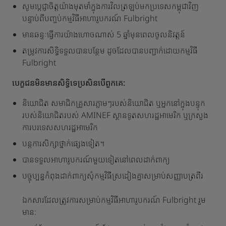
សូមប្តេជ្ញាចិត្តយ៉ាងមុតមាំក្នុងការវិលត្រឡប់មកប្រទេសកម្ពុជាវិញ
បន្ទាប់ពីបញ្ចប់កម្មវិធីអាហារូបករណ៍ Fulbright
មានឆន្ទៈធ្វើការយ៉ាងហោចណាស់ 5 ឆ្នាំមុនពេលចូលនិវត្តន៍
តម្រូវការសិទ្ធិទទួលបានបន្ថែម ដូចដែលបានបញ្ជាក់ដោយកម្មវិធី
Fulbright
បេក្ខជនមិនមានសិទ្ធិទេប្រសិនបើពួកគេ:
និយោជិត សមាជិកគ្រួសារភ្លាមៗរបស់និយោជិត ឬអ្នកនៅក្នុងបន្ទុក
របស់និយោជិតរបស់ AMINEF ស្ថានទូតសហរដ្ឋអាមេរិក ឬក្រសួង
ការបរទេសសហរដ្ឋអាមេរិក
បន្តការសិក្សាថ្នាក់ផ្សេងទៀត។
បានទទួលអាហារូបករណ៍មួយទៀតនៅពេលដាក់ពាក្យ
បច្ចុប្បន្នកំពុងដាក់ពាក្យសុំកម្មវិធីស្រដៀងគ្នាសម្រាប់សញ្ញាបត្រពីរ
ឯកសារដែលត្រូវការសម្រាប់កម្មវិធីអាហារូបករណ៍ Fulbright រួម
មាន: