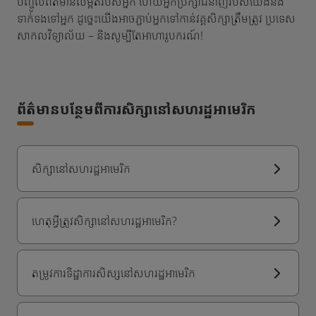
បញ្ចូលព័ត៌មានលម្អិតរបស់អ្នក ហើយអ្នកប្រឹក្សាជំនាញរបស់យើងនឹង
ទាក់ទងទៅអ្នក ដូច្នេះយើងអាចភ្ជាប់អ្នកទៅកាន់វគ្គសិក្សាត្រឹមត្រូវ ប្រទេស
សាកលវិទ្យាល័យ – និងសូម្បីតែអាហារូបករណ៍!
ព័ត៌មានបន្ថែមពីការសិក្សានៅសហរដ្ឋអាមេរិក
សិក្សានៅសហរដ្ឋអាមេរិក
ហេតុអ្វីត្រូវសិក្សានៅសហរដ្ឋអាមេរិក?
តម្រូវការទិដ្ឋាការសិស្សនៅសហរដ្ឋអាមេរិក