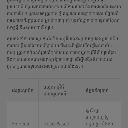
ប្រយោជន៍បន្ថែមដូចជាការចំណាយលើការរស់នៅ និងការធានារ៉ាប់រងសុខ
ភាពជាដើម។ ពួកគេអាចត្រូវបានធ្វើតេស្តដោយមធ្យោបាយដោយផ្អែកលើ
ស្ថានភាពហិរញ្ញវត្ថុរបស់អ្នកដាក់ពាក្យសុំ ឬផ្តល់រង្វាន់ដោយផ្អែកលើគុណ
សម្បត្តិ និងឧត្តមភាពសិក្សា។
សូមចងចាំថា អាហារូបករណ៍ជិះពេញគឺមានការប្រកួតប្រជែងខ្ពស់ ហើយ
ការចូលរៀននៅសាកលវិទ្យាល័យទាំងនេះគឺជ្រើសរើសខ្លាំងណាស់។
សិស្សត្រូវមានកំណត់ត្រាសិក្សាពិសេស ការចូលរួមកម្មវិធីសិក្សាបន្ថែម
និងការសរសេរអត្ថបទដែលគួរឱ្យទាក់ទាញ ដើម្បីបង្កើនឱកាសរបស់
ពួកគេក្នុងការទទួលបានអាហារូបករណ៍ទាំងនេះ។
ឈ្មោះកម្មវិធី
ឈ្មោះស្ថាប័ន
ចំនួនទឹកប្រាក់
អាហារូបករណ៍
ថ្លៃសិក្សា
ពេញលេញ ថ្លៃ
Amherst
Need-Based
បន្ទប់ ក្តារ និងការ