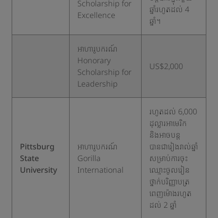
Scholarship for
ឆ្នាំរហូតដល់ 4
Excellence
ឆ្នាំ។
អាហារូបករណ៍
Honorary
US$2,000
Scholarship for
Leadership
រហូតដល់ 6,000
ដុល្លារអាមេរិក
និងអាចបន្ត
Pittsburg
អាហារូបករណ៍
បានជារៀងរាល់ឆ្នាំ
State
Gorilla
សម្រាប់ការចុះ
University
International
ឈ្មោះចូលរៀន
ថ្នាក់បរិញ្ញាបត្រ
ពេញម៉ោងរហូត
ដល់ 2 ឆ្នាំ