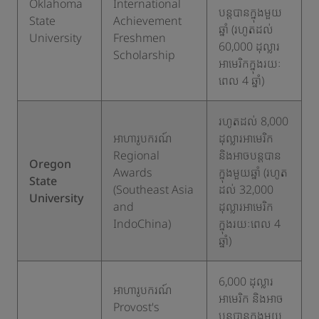
Oklahoma
International
បន្តបានក្នុងមួយ
State
Achievement
ឆ្នាំ (រហូតដល់
University
Freshmen
60,000 ដុល្លារ
Scholarship
អាមេរិកក្នុងរយៈ
ពេល 4 ឆ្នាំ)
រហូតដល់ 8,000
អាហារូបករណ៍
ដុល្លារអាមេរិក
Regional
និងអាចបន្តបាន
Oregon
Awards
ក្នុងមួយឆ្នាំ (រហូត
State
(Southeast Asia
ដល់ 32,000
University
and
ដុល្លារអាមេរិក
IndoChina)
ក្នុងរយៈពេល 4
ឆ្នាំ)
6,000 ដុល្លារ
អាហារូបករណ៍
អាមេរិក និងអាច
Provost's
បន្តបានក្នុងមួយ