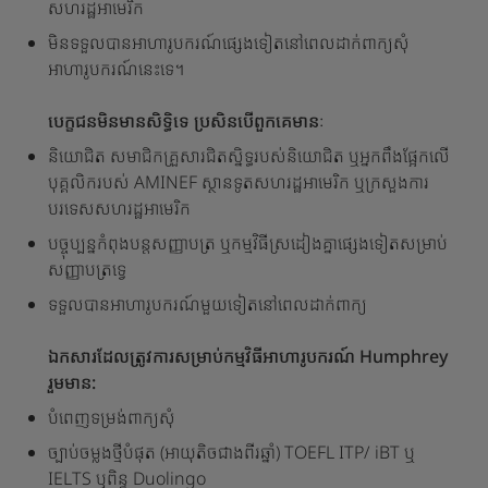
សហរដ្ឋ​អាមេរិក
មិនទទួលបានអាហារូបករណ៍ផ្សេងទៀតនៅពេលដាក់ពាក្យសុំ
អាហារូបករណ៍នេះទេ។
បេក្ខជនមិនមានសិទ្ធិទេ ប្រសិនបើពួកគេមានៈ
និយោជិត សមាជិកគ្រួសារជិតស្និទ្ធរបស់និយោជិត ឬអ្នកពឹងផ្អែកលើ
បុគ្គលិករបស់ AMINEF ស្ថានទូតសហរដ្ឋអាមេរិក ឬក្រសួងការ
បរទេសសហរដ្ឋអាមេរិក
បច្ចុប្បន្នកំពុងបន្តសញ្ញាបត្រ ឬកម្មវិធីស្រដៀងគ្នាផ្សេងទៀតសម្រាប់
សញ្ញាបត្រទ្វេ
ទទួលបានអាហារូបករណ៍មួយទៀតនៅពេលដាក់ពាក្យ
ឯកសារដែលត្រូវការសម្រាប់កម្មវិធីអាហារូបករណ៍ Humphrey
រួមមាន:
បំពេញទម្រង់ពាក្យសុំ
ច្បាប់ចម្លងថ្មីបំផុត (អាយុតិចជាងពីរឆ្នាំ) TOEFL ITP/ iBT ឬ
IELTS ឬពិន្ទុ Duolingo