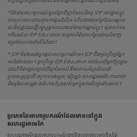
លក្ខខណ្ឌសម្រាប់ការអានព័ត៌មានផ្នែកអាហារូបករណ៍ពីស្ថាប័នអប់រំ
*ព័ត៌មានអាហារូបករណ៍មួយផ្នែកពីស្ថាប័នអប់រំដៃគូ IDP អាចផ្លាស់ប្តូរ
បានគ្រប់ពេលដោយគ្មានការជូនដំណឹង ហើយវាអាចទៅរួចដែលអត្ថបទ
នេះមិនត្រូវបានធ្វើបច្ចុប្បន្នភាពយោងទៅតាមការផ្លាស់ប្តូរ។ សូមទាក់ទង
ការិយាល័យ IDP Education សម្រាប់ព័ត៌មានបន្ថែមដោយបំពេញ
ទម្រង់បែបបទនៅលើទំព័រនេះ!
* IDP មិនមែនជាអ្នកផ្តល់អាហារូបករណ៍ទេ។ IDP គឺជាអ្នកប្រឹក្សាផ្នែក
អប់រំនៅបរទេស។ អ្នកប្រឹក្សា IDP Education អាចណែនាំអ្នកឱ្យទទួល
បានលិខិតទទួលស្គាល់ពីស្ថាប័នអប់រំ និងសាកលវិទ្យាល័យនៅ
ប្រទេសអូស្ត្រាលី ចក្រភពអង់គ្លេស អៀរឡង់ សហរដ្ឋអាមេរិក កាណាដា
និងនូវែលសេឡង់ ជាជំហានដំបូងរបស់អ្នកក្នុងការសិក្សានៅបរទេស។
ប្រភេទនៃអាហារូបករណ៍ដែលមាននៅក្នុង
សហរដ្ឋអាមេរិក
សហរដ្ឋអាមេរិកផ្តល់អាហារូបករណ៍ជាច្រើនប្រភេទសម្រាប់និស្សិត