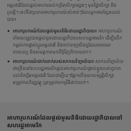
អន្តរជាតិដែលផ្តល់អាហារដល់កម្រិតសិក្សាផ្សេងៗ មុខវិជ្ជាសិក្សា និង
ប្រវត្តិ។ នេះគឺជាប្រភេទអាហារូបករណ៍សំខាន់ៗដែលអ្នកអាចស្វែងយល់
បាន៖
អាហារូបករណ៍ដែលផ្តល់មូលនិធិដោយរដ្ឋាភិបាល៖
អាហារូបករណ៍
ទាំងនេះត្រូវបានផ្តល់ជូនដោយរដ្ឋាភិបាលសហរដ្ឋអាមេរិក ដើម្បីលើក
កម្ពស់ការផ្លាស់ប្តូរអន្តរជាតិ និងទាក់ទាញសិស្សដែលមានទេព
កោសល្យ និងសមត្ថភាពមកពីជុំវិញពិភពលោក។
អាហារូបករណ៍ជាក់លាក់របស់សាកលវិទ្យាល័យ៖
សាកលវិទ្យាល័យ
ជាច្រើននៅសហរដ្ឋអាមេរិកផ្តល់អាហារូបករណ៍ផ្ទាល់ខ្លួនរបស់ពួកគេ
ដល់និស្សិតអន្តរជាតិ ដែលជារឿយៗផ្អែកលើគុណសម្បត្តិសិក្សា
តម្រូវការហិរញ្ញវត្ថុ ឬតម្រូវការកម្មវិធីជាក់លាក់។
អាហារូបករណ៍ដែលផ្តល់មូលនិធិដោយរដ្ឋាភិបាលនៅ
សហរដ្ឋអាមេរិក