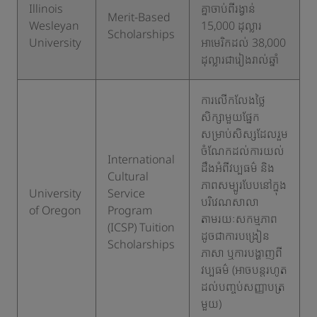
​Illinois
គ្នាចាប់ពីរង្វាន់
​Merit-Based
Wesleyan
15,000 ដុល្លារ
Scholarships
University
អាមេរិកដល់ 38,000
ដុល្លារជារៀងរាល់ឆ្នាំ
ការលើកលែងថ្លៃ
សិក្សាមួយផ្នែក
សម្រាប់សិស្សដែលរួម
ចំណែកដល់ការយល់
​International
ដឹងអំពីវប្បធម៌ និង
Cultural
ភាពសម្បូរបែបនៅក្នុង
​University
Service
បរិវេណសាលា
of Oregon
Program
តាមរយៈសកម្មភាព
(ICSP) Tuition
ដូចជាការបង្រៀន
Scholarships
ភាសា ឬការបង្ហាញពី
វប្បធម៌ (អាចបន្តរហូត
ដល់បញ្ចប់សញ្ញាបត្រ
មួយ)