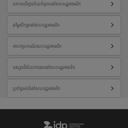
សាកលវិទ្យាល័យកំពូលនៅសហរដ្ឋអាមេរិក
តម្លៃសិក្សានៅសហរដ្ឋអាមេរិក
អាហារូបករណ៍សហរដ្ឋអាមេរិក
ទស្សនវិស័យការងារនៅសហរដ្ឋអាមេរិក
ប្រព័ន្ធអប់រំនៅសហរដ្ឋអាមេរិក