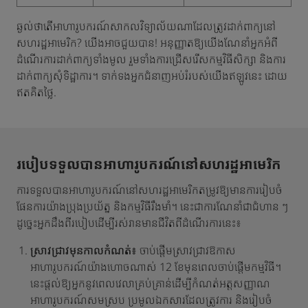
ឆ្ងល់ថាតើអាហារូបករណ៍សាកលវិទ្យាល័យណាដែលត្រូវដាក់ពាក្យនៅ
សហរដ្ឋអាមេរិក? យើងអាចជួយបាន! អនុញ្ញាតឱ្យយើងណែនាំអ្នកអំពី
ដំណើរការដាក់ពាក្យទាំងមូល រួមទាំងការជ្រើសរើសកម្មវិធីសិក្សា និងការ
ដាក់ពាក្យសុំទិដ្ឋាការ។ ទាក់ទងអ្នកជំនាញអប់រំរបស់យើងឥឡូវនេះ ដោយ
ឥតគិតថ្លៃ.
របៀបទទួលបានអាហារូបករណ៍នៅសហរដ្ឋអាមេរិក
ការទទួលបានអាហារូបករណ៍នៅសហរដ្ឋអាមេរិកតម្រូវឱ្យមានការរៀបចំ
ផែនការយ៉ាងប្រុងប្រយ័ត្ន និងកម្មវិធីរឹងមាំ។ នេះជាការណែនាំជាជំហាន ៗ
ដូច្នេះអ្នកដឹងពីរបៀបដើម្បីរស់រានមានជីវិតពីដំណើរការនេះ៖
ស្រាវជ្រាវមុនកាលកំណត់៖
ចាប់ផ្តើមស្រាវជ្រាវឱកាស
អាហារូបករណ៍យ៉ាងហោចណាស់ 12 ខែមុនពេលចាប់ផ្តើមកម្មវិធី។
នេះផ្តល់ឱ្យអ្នកនូវពេលវេលាគ្រប់គ្រាន់ដើម្បីកំណត់អត្តសញ្ញាណ
អាហារូបករណ៍សមស្រប ប្រមូលឯកសារដែលត្រូវការ និងរៀបចំ