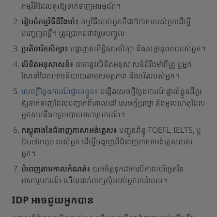
កម្មវិធីដែលគួរឱ្យទាក់ទាញអារម្មណ៍។
រៀបចំកម្មវិធីដ៏រឹងមាំ៖
កម្មវិធីរបស់អ្នកគឺជាឱកាសរបស់អ្នកដើម្បី
បញ្ចេញពន្លឺ។ ត្រូវប្រាកដថាវារួមបញ្ចូលៈ
ប្រតិចារិកសិក្សា៖
បង្ហាញសមិទ្ធិផលសិក្សា និងសក្តានុពលរបស់អ្នក។
លិខិតអនុសាសន៍៖
ធានានូវលិខិតអនុសាសន៍ដ៏រឹងមាំពីគ្រូ ឬអ្នក
ណែនាំដែលអាចនិយាយតាមសមត្ថភាព និងចរិតរបស់អ្នក។
សេចក្តីថ្លែងការណ៍ផ្ទាល់ខ្លួន៖
បង្កើតសេចក្តីថ្លែងការណ៍ផ្ទាល់ខ្លួនដ៏គួរ
ឱ្យទាក់ទាញដែលបញ្ជាក់ពីគោលដៅ សេចក្តីប្រាថ្នា និងមូលហេតុដែល
អ្នកសមនឹងទទួលបានអាហារូបករណ៍។
ភស្តុតាងនៃជំនាញភាសាអង់គ្លេស៖
បញ្ជូនពិន្ទុ TOEFL, ​​IELTS, ឬ
Duolingo របស់អ្នក ដើម្បីបង្ហាញពីជំនាញភាសាអង់គ្លេសរបស់
អ្នក។
បំពេញតាមកាលកំណត់៖
យកចិត្តទុកដាក់លើកាលបរិច្ឆេតនៃ
អាហារូបករណ៍ ហើយដាក់ពាក្យសុំរបស់អ្នកទាន់ពេល។
IDP អាចជួយអ្នកបាន