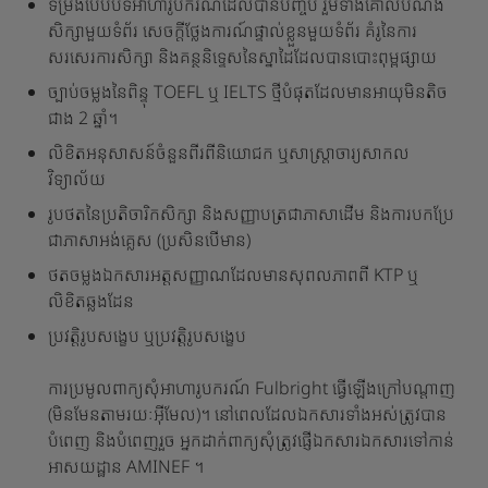
ទម្រង់បែបបទអាហារូបករណ៍ដែលបានបញ្ចប់ រួមទាំងគោលបំណង
សិក្សាមួយទំព័រ សេចក្តីថ្លែងការណ៍ផ្ទាល់ខ្លួនមួយទំព័រ គំរូនៃការ
សរសេរការសិក្សា និងគន្ថនិទ្ទេសនៃស្នាដៃដែលបានបោះពុម្ពផ្សាយ
ច្បាប់ចម្លងនៃពិន្ទុ TOEFL ឬ IELTS ថ្មីបំផុតដែលមានអាយុមិនតិច
ជាង 2 ឆ្នាំ។
លិខិតអនុសាសន៍ចំនួនពីរពីនិយោជក ឬសាស្ត្រាចារ្យសាកល
វិទ្យាល័យ
រូបថតនៃប្រតិចារិកសិក្សា និងសញ្ញាបត្រជាភាសាដើម និងការបកប្រែ
ជាភាសាអង់គ្លេស (ប្រសិនបើមាន)
ថតចម្លងឯកសារអត្តសញ្ញាណដែលមានសុពលភាពពី KTP ឬ
លិខិតឆ្លងដែន
ប្រវត្តិរូបសង្ខេប ឬប្រវត្តិរូបសង្ខេប
ការប្រមូលពាក្យសុំអាហារូបករណ៍ Fulbright ធ្វើឡើងក្រៅបណ្តាញ
(មិនមែនតាមរយៈអ៊ីមែល)។ នៅពេលដែលឯកសារទាំងអស់ត្រូវបាន
បំពេញ និងបំពេញរួច អ្នកដាក់ពាក្យសុំត្រូវផ្ញើឯកសារឯកសារទៅកាន់
អាសយដ្ឋាន AMINEF ។