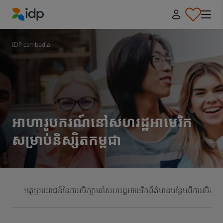
IDP Education
IDP cambodia
អាហារូបករណ៍នៅសហរដ្ឋអាមេរិក
សម្រាប់និស្សិតកម្ពុជា
អត្ថប្រយោជន៍នៃការសិក្សានៅសហរដ្ឋអាមេរិក
ព័ត៌មានបន្ថែមពីការសិក្ស