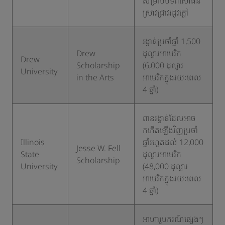
សម្រាប់បទពិសោធន៍
ស្រាវជ្រាវរដូវក្តៅ
​រង្វាន់ប្រចាំឆ្នាំ 1,500
​Drew
ដុល្លារអាមេរិក
​Drew
Scholarship
(6,000 ដុល្លារ
University
in the Arts
អាមេរិកក្នុងរយៈពេល
4 ឆ្នាំ)
ពានរង្វាន់ដែលអាច
កកើតឡើងវិញប្រចាំ
​Illinois
ឆ្នាំរហូតដល់ 12,000
​Jesse W. Fell
State
ដុល្លារអាមេរិក
Scholarship
University
(48,000 ដុល្លារ
អាមេរិកក្នុងរយៈពេល
4 ឆ្នាំ)
​អាហារូបករណ៍ផ្សេងៗ