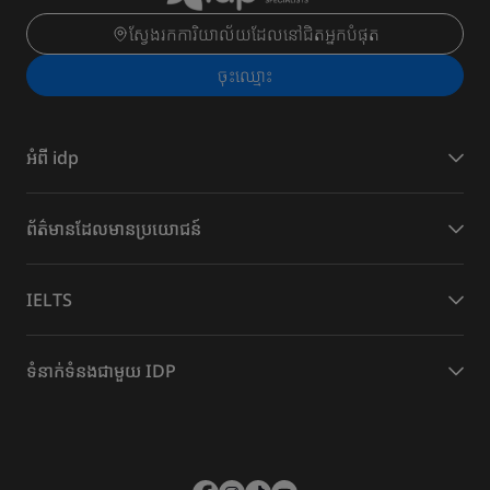
ស្វែងរកការិយាល័យដែលនៅជិតអ្នកបំផុត
ចុះ​ឈ្មោះ
អំពី idp
​ព័ត៌មានដែល​មានប្រយោជន៍
IELTS
ទំនាក់ទំនងជាមួយ IDP