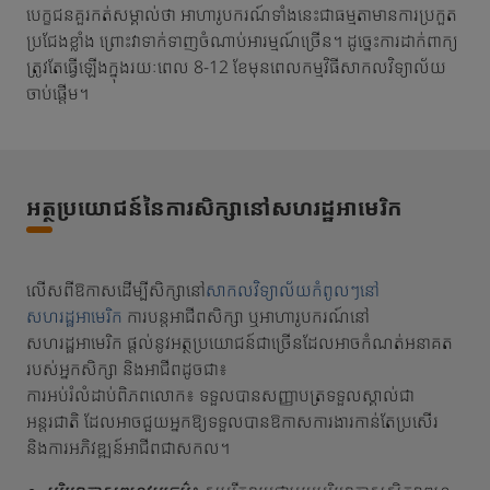
បេក្ខជនគួរកត់សម្គាល់ថា អាហារូបករណ៍ទាំងនេះជាធម្មតាមានការប្រកួត
ប្រជែងខ្លាំង ព្រោះវាទាក់ទាញចំណាប់អារម្មណ៍ច្រើន។ ដូច្នេះការដាក់ពាក្យ
ត្រូវតែធ្វើឡើងក្នុងរយៈពេល 8-12 ខែមុនពេលកម្មវិធីសាកលវិទ្យាល័យ
ចាប់ផ្តើម។
អត្ថប្រយោជន៍នៃការសិក្សានៅសហរដ្ឋអាមេរិក
លើសពីឱកាសដើម្បីសិក្សានៅ
សាកលវិទ្យាល័យកំពូលៗនៅ
សហរដ្ឋអាមេរិក
ការបន្តអាជីពសិក្សា ឬអាហារូបករណ៍នៅ
សហរដ្ឋអាមេរិក ផ្តល់នូវអត្ថប្រយោជន៍ជាច្រើនដែលអាចកំណត់អនាគត
របស់អ្នកសិក្សា និងអាជីពដូចជា៖
ការអប់រំលំដាប់ពិភពលោក៖ ទទួលបានសញ្ញាបត្រទទួលស្គាល់ជា
អន្តរជាតិ ដែលអាចជួយអ្នកឱ្យទទួលបានឱកាសការងារកាន់តែប្រសើរ
និងការអភិវឌ្ឍន៍អាជីពជាសកល។