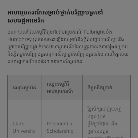
អាហារូបករណ៍សម្រាប់ថ្នាក់បរិញ្ញាបត្រនៅ
សហរដ្ឋអាមេរិក
ខណៈពេលដែលកម្មវិធីដូចជាអាហារូបករណ៍ Fulbright និង
Humphrey ត្រូវបានរចនាឡើងសម្រាប់និស្សិតបញ្ចប់ការសិក្សា និង
ក្រោយបរិញ្ញាបត្រ ក៏មានអាហារូបករណ៍ដែលត្រូវបានរចនាឡើងសម្រាប់
និស្សិតថ្នាក់បរិញ្ញាបត្របន្តការសិក្សាថ្នាក់បរិញ្ញាបត្រនៅសាកលវិទ្យាល័យ
សហរដ្ឋអាមេរិកផងដែរ។ ឧទាហរណ៍រួមមាន:
​ឈ្មោះកម្មវិធី
ឈ្មោះស្ថាប័ន
​ចំនួនទឹកប្រាក់
អាហារូបករណ៍
ថ្លៃសិក្សាពេញលេញ
បន្ទប់ ក្រុម
​Clark
​Presidential
ប្រឹក្សាភិបាល និង
University
Scholarship
ប្រាក់ឧបត្ថម្ភ