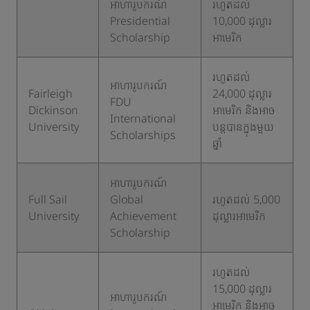
អាហារូបករណ៍
រហូតដល់
Presidential
10,000 ដុល្លារ
Scholarship
អាមេរិក
រហូតដល់
អាហារូបករណ៍
Fairleigh
24,000 ដុល្លារ
FDU
Dickinson
អាមេរិក និងអាច
International
University
បន្តបានក្នុងមួយ
Scholarships
ឆ្នាំ
អាហារូបករណ៍
Full Sail
Global
រហូតដល់ 5,000
University
Achievement
ដុល្លារអាមេរិក
Scholarship
រហូតដល់
15,000 ដុល្លារ
អាហារូបករណ៍
អាមេរិក និងអាច