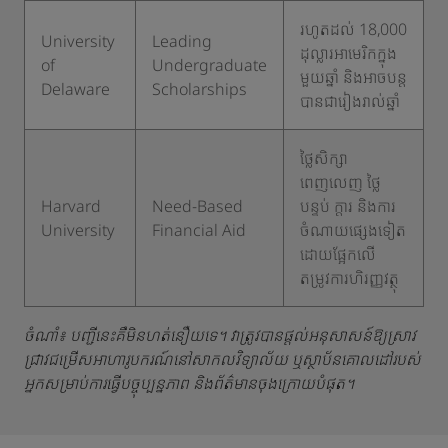
រហូតដល់ 18,000
University
Leading
ដុល្លារអាមេរិកក្នុង
of
Undergraduate
មួយឆ្នាំ និងអាចបន្ត
Delaware
Scholarships
បានជារៀងរាល់ឆ្នាំ
ថ្លៃសិក្សា
ពេញលេញ ថ្លៃ
Harvard
Need-Based
បន្ទប់ ក្តារ និងការ
University
Financial Aid
ចំណាយផ្សេងទៀត
ដោយផ្អែកលើ
តម្រូវការហិរញ្ញវត្ថុ
ចំណាំ៖ បញ្ជីនេះគឺមិនហត់នឿយទេ។ វាត្រូវបានផ្ដល់អនុសាសន៍ឱ្យស្រាវ
ជ្រាវជម្រើសអាហារូបករណ៍នៅសាកលវិទ្យាល័យ ឬស្ថាប័នគោលដៅរបស់
អ្នកសម្រាប់ការធ្វើបច្ចុប្បន្នភាព និងព័ត៌មានចុងក្រោយបំផុត។