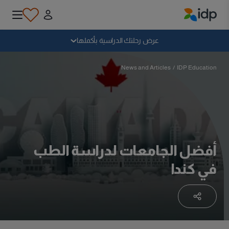
IDP Education
سقوط
عرض رحلتك الدراسية بأكملها
لماذا الدراسة بالخارج؟
News and Articles
/
IDP Education
أين وماذا أدرس؟
كيف يمكنني التقديم؟
أفضل الجامعات لدراسة الطب
في كندا
بعد الحصول على عرض
الاستعداد للمغادرة