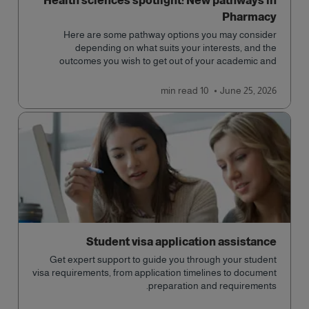
Health sciences spotlight: New pathways in
Pharmacy
Here are some pathway options you may consider
depending on what suits your interests, and the
outcomes you wish to get out of your academic and
professional life - plus a spotlight on the new elite
qualification open to students seeking advanced
read
10 min
June 25, 2026
qualifications in the industry!
Student visa application assistance
Get expert support to guide you through your student
visa requirements, from application timelines to document
preparation and requirements.