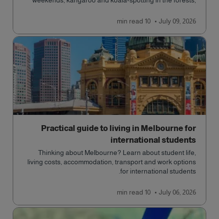
weekends, kangaroo and koala-spotting in the forests,
and in general a laid-back lifestyle with easy to manage
traffic and a high standard of living.
read
10 min
July 09, 2026
Practical guide to living in Melbourne for
international students
Thinking about Melbourne? Learn about student life,
living costs, accommodation, transport and work options
for international students.
read
10 min
July 06, 2026