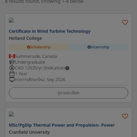
8 results found, showing 1-8 below
Certificate in Wind Turbine Technology
Holland College
Scholarship
Internship
Summerside, Canada
Undergraduate
CAD
12035
/yr (Indicative)
1 Year
ภาคการศึกษาใหม่
:
Sep 2026
ดูรายละเอียด
MSc/PgDip Thermal Power and Propulsion- Power
Cranfield University