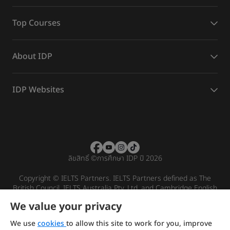
Top Courses
About IDP
IDP Websites
ลิขสิทธิ์
©
การศึกษา IDP ปี 2026
Copyright © IELTS Partners. IELTS Partners defined as The
British Council, IELTS Australia Pty. Ltd. and Cambridge English
(part of Cambridge University Press & Assessment)
We value your privacy
Investors
Terms of use
Privacy policy
Disclaimer
We use
cookies
to allow this site to work for you, improve