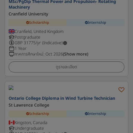
MSc/PgDip Thermal Power and Propulsion- Rotating
Machinery
Cranfield University
Scholarship
Internship
Cranfield, United Kingdom
Postgraduate
GBP
31775
/yr (Indicative)
1 Year
ภาคการศึกษาใหม่
:
Oct 2026
(Show more)
ดูรายละเอียด
Ontario College Diploma in Wind Turbine Technician
St Lawrence College
Scholarship
Internship
Kingston, Canada
Undergraduate