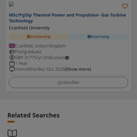
MSc/PgDip Thermal Power and Propulsion- Gas Turbine
Technology
Cranfield University
Scholarship
Internship
Cranfield, United Kingdom
Postgraduate
GBP
31775
/yr (Indicative)
1 Year
ภาคการศึกษาใหม่
:
Oct 2026
(Show more)
ดูรายละเอียด
Related Searches