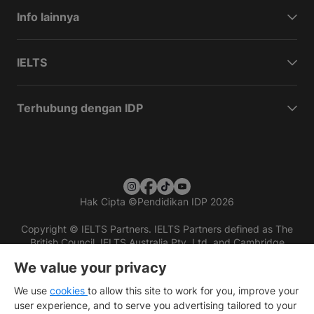
Info lainnya
IELTS
Terhubung dengan IDP
Hak Cipta
©
Pendidikan IDP 2026
Copyright © IELTS Partners. IELTS Partners defined as The
British Council, IELTS Australia Pty. Ltd. and Cambridge
English (part of Cambridge University Press & Assessment)
We value your privacy
Investors
Terms of use
Privacy policy
Disclaimer
We use
cookies
to allow this site to work for you, improve your
user experience, and to serve you advertising tailored to your