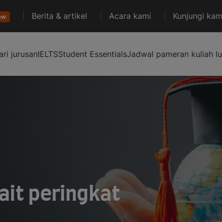
Berita & artikel
Acara kami
Kunjungi kam
ew
ari jurusan
IELTS
Student Essentials
Jadwal pameran kuliah lu
ait peringkat