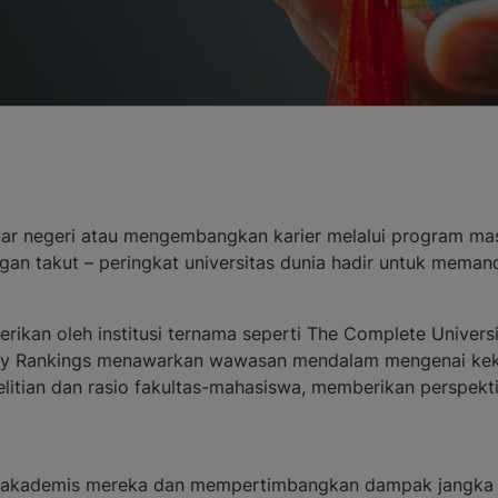
luar negeri atau mengembangkan karier melalui program mast
an takut – peringkat universitas dunia hadir untuk meman
rikan oleh institusi ternama seperti The Complete Univers
ty Rankings menawarkan wawasan mendalam mengenai kekua
enelitian dan rasio fakultas-mahasiswa, memberikan perspe
i akademis mereka dan mempertimbangkan dampak jangka 