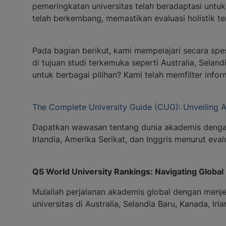
pemeringkatan universitas telah beradaptasi untu
telah berkembang, memastikan evaluasi holistik t
Pada bagian berikut, kami mempelajari secara sp
di tujuan studi terkemuka seperti Australia, Selan
untuk berbagai pilihan? Kami telah memfilter inf
The Complete University Guide (CUG): Unveiling 
Dapatkan wawasan tentang dunia akademis dengan T
Irlandia, Amerika Serikat, dan Inggris menurut ev
QS World University Rankings: Navigating Global
Mulailah perjalanan akademis global dengan menjel
universitas di Australia, Selandia Baru, Kanada, Irl