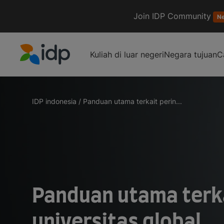
Join IDP Community
N
Kuliah di luar negeri
Negara tujuan
C
IDP Education
IDP indonesia
/
Panduan utama terkait perin...
Panduan utama terk
universitas global