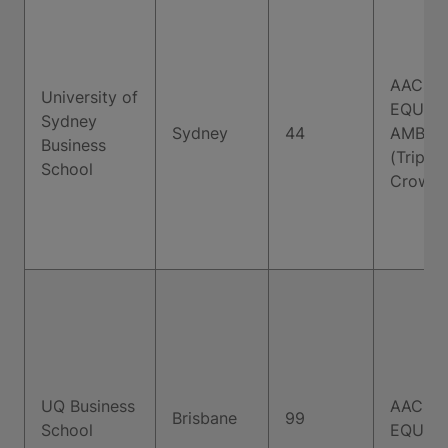
AACSB,
University of
EQUIS,
Sydney
Sydney
44
AMBA
Business
(Triple
School
Crown)
UQ Business
AACSB,
Brisbane
99
School
EQUIS