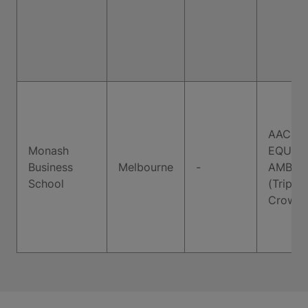
AACSB,
Monash
EQUIS,
Business
Melbourne
-
AMBA
School
(Triple
Crown)