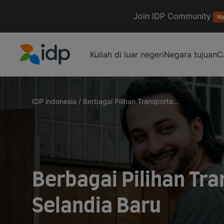
Join IDP Community
N
Kuliah di luar negeri
Negara tujuan
C
IDP Education
IDP indonesia
/
Berbagai Pilihan Transporta...
Berbagai Pilihan Tra
Selandia Baru