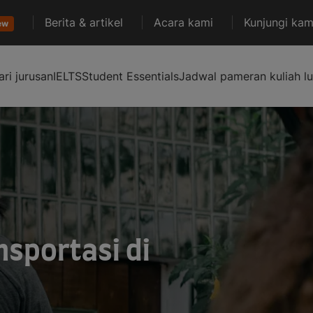
Berita & artikel
Acara kami
Kunjungi kam
ew
ari jurusan
IELTS
Student Essentials
Jadwal pameran kuliah lu
nsportasi di