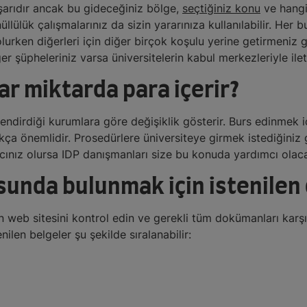
aşarıdır ancak bu gideceğiniz bölge,
seçtiğiniz konu
ve hangi
önüllülük çalışmalarınız da sizin yararınıza kullanılabilir. H
lurken diğerleri için diğer birçok koşulu yerine getirmeniz g
er şüpheleriniz varsa üniversitelerin kabul merkezleriyle i
ar miktarda para içerir?
endirdiği kurumlara göre değişiklik gösterir. Burs edinmek iç
a önemlidir. Prosedürlere üniversiteye girmek istediğiniz g
acınız olursa IDP danışmanları size bu konuda yardımcı olaca
unda bulunmak için istenilen
web sitesini kontrol edin ve gerekli tüm dokümanları karşı
ilen belgeler şu şekilde sıralanabilir: