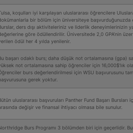
Tulsa, koşulları iyi karşılayan uluslararası öğrencilere Uluslar
dokümanlarla bir bölüm için üniversiteye başvurduğunuzda ot
Burslar, ders dışı aktiviteleriniz ve liderlik deneyimlerinizin
değerlerine göre ödüllendirilir. Üniversitede 2,0 GPA’nin ü
verilen ödül her 4 yılda yenilenir.
Bu başarı odaklı burs; daha düşük not ortalamasına (gpa) sa
yüksek not ortalamasına sahip öğrenciler için 16,000$’lık olar
Öğrenciler burs değerlendirilmesi için WSU başvurusunu tam
başvurusuna gerek yoktur.
Bütün uluslararası başvuruları Panther Fund Başarı Bursları içi
arasında değişir ve finansal ihtiyacı olmasa bile sunulur.
Northridge Burs Programı 3 bölümden biri için geçerlidir. Bu 