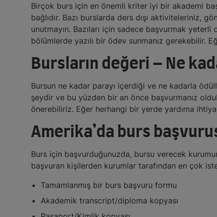
Birçok burs için en önemli kriter iyi bir akademi b
bağlıdır. Bazı burslarda ders dışı aktiviteleriniz, g
unutmayın. Bazıları için sadece başvurmak yeterli o
bölümlerde yazılı bir ödev sunmanız gerekebilir. Eğ
Bursların değeri – Ne kad
Bursun ne kadar parayı içerdiği ve ne kadarla ödüll
şeydir ve bu yüzden bir an önce başvurmanız oldukç
önerebiliriz. Eğer herhangi bir yerde yardıma ihtiy
Amerika’da burs başvurus
Burs için başvurduğunuzda, bursu verecek kurumun 
başvuran kişilerden kurumlar tarafından en çok isten
Tamamlanmış bir burs başvuru formu
Akademik transcript/diploma kopyası
Pasaport/Kimlik kopyası