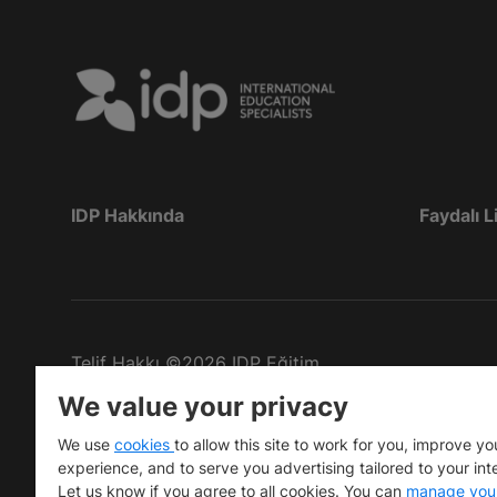
IDP Hakkında
Faydalı L
Telif Hakkı
©
2026 IDP Eğitim
We value your privacy
Copyright © IELTS Partners. IELTS Partners defined
Press & Assessment)
We use
cookies
to allow this site to work for you, improve yo
experience, and to serve you advertising tailored to your int
Investors
Terms of use
Privacy policy
Disclaimer
Let us know if you agree to all cookies. You can
manage you