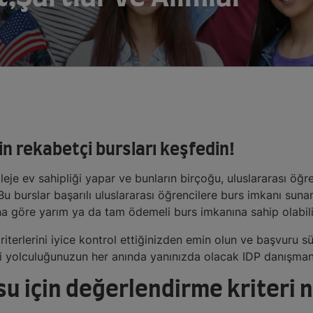
in rekabetçi bursları keşfedin!
eje ev sahipliği yapar ve bunların birçoğu, uluslararası öğr
u burslar başarılı uluslararası öğrencilere burs imkanı sunar
göre yarım ya da tam ödemeli burs imkanına sahip olabilir
terlerini iyice kontrol ettiğinizden emin olun ve başvuru s
imi yolculuğunuzun her anında yanınızda olacak IDP danışman
 için değerlendirme kriteri n