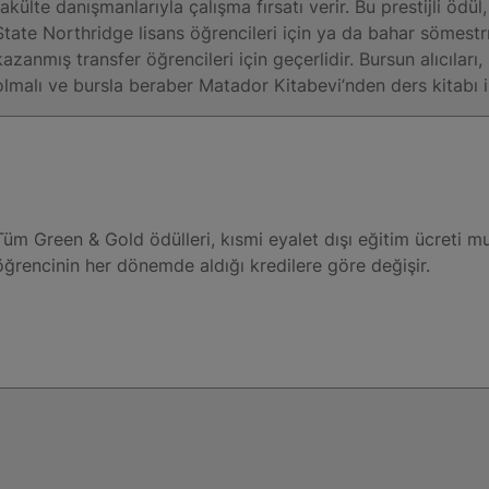
fakülte danışmanlarıyla çalışma fırsatı verir. Bu prestijli ödü
State Northridge lisans öğrencileri için ya da bahar sömest
kazanmış transfer öğrencileri için geçerlidir. Bursun alıcılar
olmalı ve bursla beraber Matador Kitabevi’nden ders kitabı in
Tüm Green & Gold ödülleri, kısmi eyalet dışı eğitim ücreti mu
öğrencinin her dönemde aldığı kredilere göre değişir.