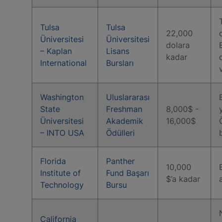
Tulsa
Tulsa
22,000
Üniversitesi
Üniversitesi
dolara
– Kaplan
Lisans
kadar
International
Bursları
Washington
Uluslararası
State
Freshman
8,000$ -
Üniversitesi
Akademik
16,000$
– INTO USA
Ödülleri
Florida
Panther
10,000
Institute of
Fund Başarı
$’a kadar
Technology
Bursu
California