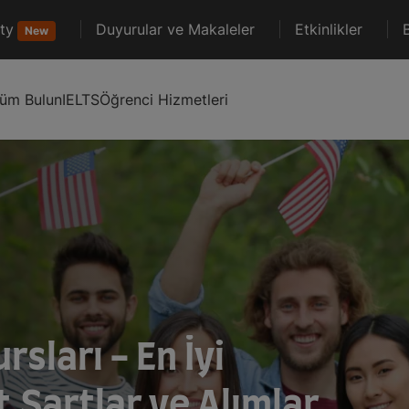
ty
Duyurular ve Makaleler
Etkinlikler
New
lüm Bulun
IELTS
Öğrenci Hizmetleri
sları - En İyi
t,Şartlar ve Alımlar