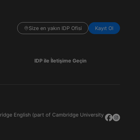
Size en yakın IDP Ofisi
Kayıt Ol
IDP ile İletişime Geçin
bridge English (part of Cambridge University