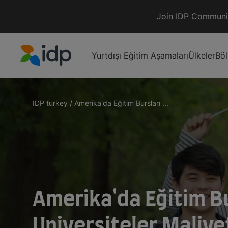
Join IDP Communi
Yurtdışı Eğitim Aşamaları
Ülkeler
Bö
IDP Education
IDP turkey
/
Amerika'da Eğitim Bursları ...
Amerika'da Eğitim Bur
Universiteler,Maliye