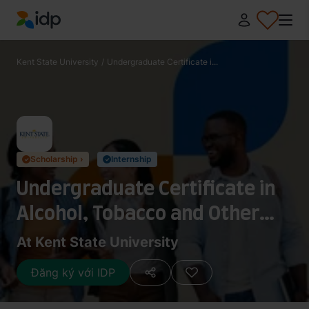
IDP Education
Kent State University
/
Undergraduate Certificate i...
Scholarship ›
Internship
✓
✓
Undergraduate Certificate in
Alcohol, Tobacco and Other
Drug Prevention
At Kent State University
Đăng ký với IDP