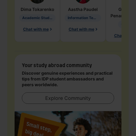
Dima
Tokarenko
Aastha
Paudel
Geraldi
Penarete Va
Academic Studies in Education
Information Technology
Geology
Chat with me
Chat with me
Chat with 
Your study abroad community
Discover genuine experiences and practical
tips from IDP student ambassadors and
peers worldwide.
Explore Community