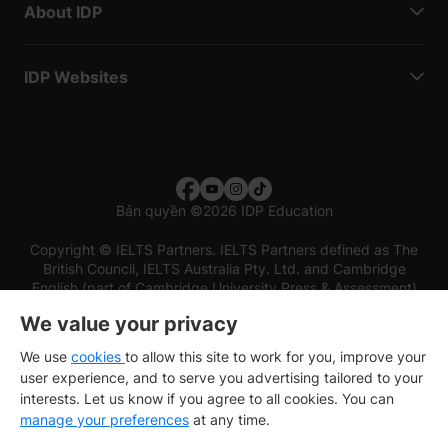
About IDP
IDP Websites
Bản quyền
©
2026 IDP Education
Copyright © IELTS Partners. IELTS Partners defined as The
British Council, IELTS Australia Pty. Ltd. and Cambridge
English (part of Cambridge University Press & Assessment)
We value your privacy
Các nhà đầu tư
Điều khoản sử dụng
Chính sách bảo mật
Miễn trừ trách nhiệm
We use
cookies
to allow this site to work for you, improve your
user experience, and to serve you advertising tailored to your
interests. Let us know if you agree to all cookies. You can
manage your preferences
at any time.