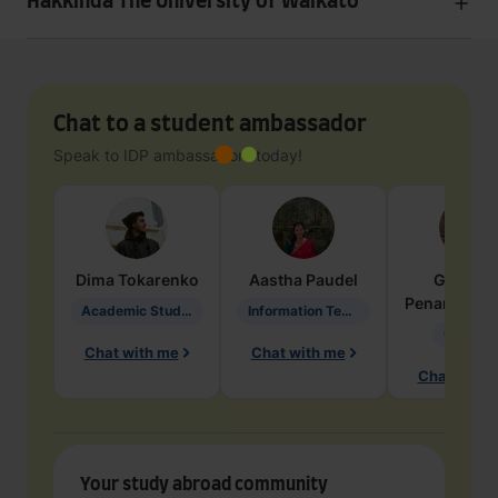
Hakkında The University of Waikato
Chat to a student ambassador
Speak to IDP ambassadors today!
Dima
Tokarenko
Aastha
Paudel
Geraldi
Penarete Va
Academic Studies in Education
Information Technology
Geology
Chat with me
Chat with me
Chat with 
Your study abroad community