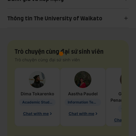
Thông tin The University of Waikato
Trò chuyện cùng đại sứ sinh viên
Trò chuyện cùng đại sứ sinh viên
Dima
Tokarenko
Aastha
Paudel
Geraldi
Penarete Va
Academic Studies in Education
Information Technology
Geology
Chat with me
Chat with me
Chat with 