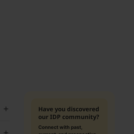
Have you discovered
our IDP community?
Connect with past,