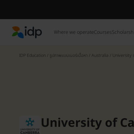
Where we operate
Courses
Scholarsh
IDP Education
IDP Education
/
รูปภาพแบนเนอร์เนื้อหา
/
Australia
/
University
University of C