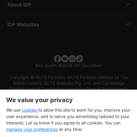
About IDP
IDP Websites
Bản quyền
©
2026 IDP Education
Copyright © IELTS Partners. IELTS Partners defined as The
British Council, IELTS Australia Pty. Ltd. and Cambridge
English (part of Cambridge University Press & Assessment)
We value your privacy
Các nhà đầu tư
Điều khoản sử dụng
Chính sách bảo mật
Miễn trừ trách nhiệm
We use
cookies
to allow this site to work for you, improve your
user experience, and to serve you advertising tailored to your
interests. Let us know if you agree to all cookies. You can
manage your preferences
at any time.