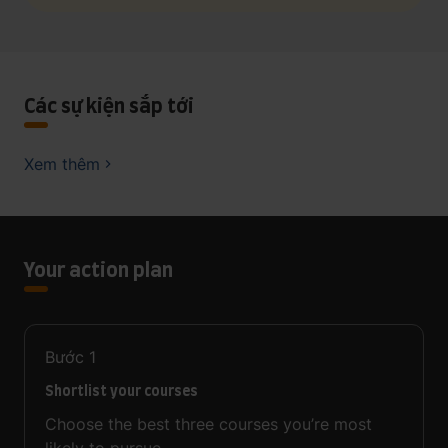
Các sự kiện sắp tới
Xem thêm
Your action plan
Bước
1
Shortlist your courses
Choose the best three courses you’re most
likely to pursue.