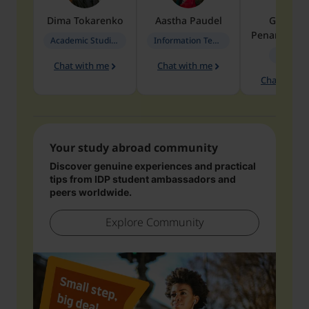
Dima
Tokarenko
Aastha
Paudel
Geraldi
Penarete Va
Academic Studies in Education
Information Technology
Geology
Chat with me
Chat with me
Chat with 
Your study abroad community
Discover genuine experiences and practical
tips from IDP student ambassadors and
peers worldwide.
Explore Community