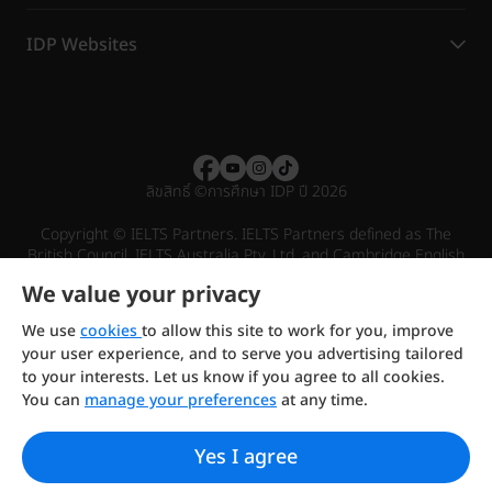
IDP Websites
ลิขสิทธิ์
©
การศึกษา IDP ปี 2026
Copyright © IELTS Partners. IELTS Partners defined as The
British Council, IELTS Australia Pty. Ltd. and Cambridge English
(part of Cambridge University Press & Assessment)
We value your privacy
Investors
Terms of use
Privacy policy
Disclaimer
We use
cookies
to allow this site to work for you, improve
your user experience, and to serve you advertising tailored
to your interests. Let us know if you agree to all cookies.
You can
manage your preferences
at any time.
Yes I agree