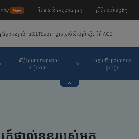
nity
ព័ត៌មាន និងអត្ថបទផ្សេងៗ
ព្រឹត្តិការណ៍ផ្សេងៗ
New
សា
ស្វែងរកវគ្គសិក្សា
IELTS
សេវាកម្មសម្រាប់សិស្សនិស្សិត
អំពី ACE
តើខ្ញុំត្រូវដាក់ពាក្យដោយ
បន្ទាប់ពីទទួលបានការ
របៀបណា?
ផ្តល់ជូន
.
ក៍ផ្ទាល់ខ្លួនរបស់អ្នក