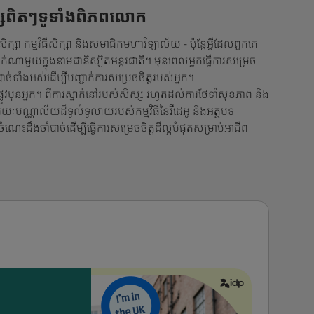
សិស្សពិតៗទូទាំងពិភពលោក
គសិក្សា កម្មវិធីសិក្សា និងសមាជិកមហាវិទ្យាល័យ - ប៉ុន្តែអ្វីដែលពួកគេ
ណាមួយក្នុងនាមជានិស្សិតអន្តរជាតិ។ មុនពេលអ្នកធ្វើការសម្រេច
បាច់ទាំងអស់ដើម្បីបញ្ជាក់ការសម្រេចចិត្តរបស់អ្នក។
ុនអ្នក។ ពីការស្នាក់នៅរបស់សិស្ស រហូតដល់ការថែទាំសុខភាព និង
រយៈបណ្ណាល័យដ៏ទូលំទូលាយរបស់កម្មវិធីនៃវីដេអូ និងអត្ថបទ
ដឹងចាំបាច់ដើម្បីធ្វើការសម្រេចចិត្តដ៏ល្អបំផុតសម្រាប់អាជីព