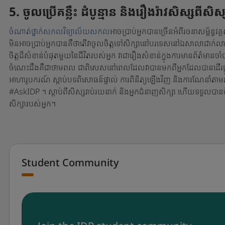
5. ចូលប្រើគន្លឹះ ដំបូន្មាន និងរឿងរ៉ាវសិស្សពី
ចំណាត់ថ្នាក់សកលវិទ្យាល័យសកល
អាចប្រាប់អ្នកបានច្រើនអំពីរចនាសម្ព័ន្ធវគ្
មិនអាចប្រាប់អ្នកបានគឺថាតើវាចូលចិត្តទៅសិក្សានៅបរទេសនៅឯសាលាជាក់លាក់
ចិត្តដ៏សំខាន់បំផុតមួយនៃជីវិតរបស់អ្នក វាជារឿងសំខាន់ក្នុងការមានព័ត៌មានចាំ
ចំណេះដឹងគឺជាថាមពល ជាពិសេសនៅពេលដែលវាបានមកពីអ្នកដែលបានដើរផ្លូវម
អាហារូបករណ៍ ស្តាប់បទពិសោធន៍ផ្ទាល់ ការពិនិត្យឡើងវិញ និងការណែនាំតាម
#AskIDP ។ ស្តាប់ពីសិស្សរាប់រយនាក់ និងអ្នកជំនាញសិក្សា ហើយទទួលបានចំណេះ
សិក្សារបស់អ្នក។
Student Community