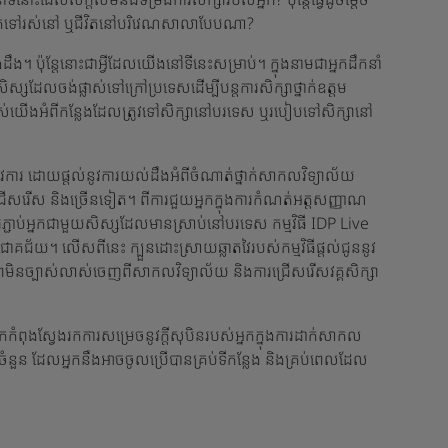
អ្នក​ទៅ​រស់​នៅ ឬ​ជីវិត​នៅ​បរិវេណ​សាលា​បែប​ណា?
ប៉ុន្តែនោះជាអ្វីដែលយើងនៅទីនេះសម្រាប់។ ក្នុងនាមជាអ្នកដឹកនាំ
់សិស្សដែលចង់ផ្លាស់ទៅក្រៅប្រទេសដើម្បីបន្តការសិក្សាថ្នាក់ឧត្តម
ស់យើងអំពីកន្លែងដែលត្រូវទៅសិក្សានៅបរទេស ឬរបៀបទៅសិក្សានៅ
ម្រូវការ ដោយផ្តល់នូវការយល់ដឹងអំពីចំណាត់ថ្នាក់សាកលវិទ្យាល័យ
្រើសរើស និងច្រើនទៀត។ ពីការជួយអ្នកក្នុងការកំណត់អត្តសញ្ញាណ
ការភ្ជាប់អ្នកជាមួយសិស្សដែលមានស្រាប់នៅបរទេស កម្មវិធី IDP Live
ជ័យ។ លើសពីនេះ ក្បួនដោះស្រាយឆ្លាតវៃរបស់កម្មវិធីផ្តល់ជូននូវ
ងភាពមិនច្បាស់លាស់ចេញពីសាកលវិទ្យាល័យ និងការជ្រើសរើសវគ្គសិក្សា
កកំពុងស្វែងរកការសម្រេចនូវក្តីសុបិនរបស់អ្នកក្នុងការដាក់សាកល
ួយចំនួន ដែលអ្នកនឹងអាចចូលប្រើបានគ្រប់ទីកន្លែង និងគ្រប់ពេលដែល