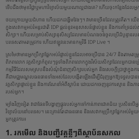
ទើប​ដឹង​ថា​មុខ​វិជ្ជា​ឬ​មហាវិទ្យាល័យ​មួយ​ណា​ល្អ​ជាង​គេ? ហើយ​ចុះ​កន្លែង​ដែល​
ថយក្រោយមួយជំហាន ហើយដកដង្ហើមវែងៗ។ វាមានច្រើនដែលត្រូវគិត។ យើងដឹង។ 
ក្នុងសេវាកម្មអប់រំអន្តរជាតិ IDP ផ្តល់នូវអនុសាសន៍ផ្ទាល់ខ្លួន និងការគាំទ្រដល
សិក្សា។ ហើយសម្រាប់សិស្សានុសិស្សដែលមានបំណងចង់ចូលប្រើដំបូន្មានរប
បរទេសតាមតម្រូវការ ហើយឥឡូវនេះមានកម្មវិធី IDP Live ។
ស្រមៃថាមានអ្នកប្រឹក្សាផ្នែកអប់រំផ្ទាល់ខ្លួនដែលអាចប្រើបាន 24/7 និងតាមត
ពិភពលោក វគ្គសិក្សាកំពូលៗទូទាំងពិភពលោកក្នុងវិស័យសិក្សាដែលអ្នកបានជ
កម្មវិធីដែលសមស្របនឹងសំណុំជំនាញសិក្សារបស់អ្នក និងសេចក្តីប្រាថ្នាក្នុង
គឺជាមជ្ឈមណ្ឌលធនធានទាំងអស់ដែលបង្កើតឡើងដើម្បីជំរុញអ្នកឱ្យទទួលបានជោគ
វគ្គសិក្សាផ្ទាល់ខ្លួន និងការណែនាំអំពីស្ថាប័ន ដោយដកចេញនូវការស្មាន និ
របស់អ្នក។
ម្យ៉ាងវិញទៀត វាជាផែនទីបង្ហាញផ្លូវរបស់អ្នកទៅកាន់ភាពជោគជ័យ ប្រសិនបើអ្ន
វិទ្យាល័យនៅបរទេស។ នេះគ្រាន់តែជាធនធាន និងសេវាកម្មប្រឹក្សាផ្នែកអប់រំម
អ្នកត្រូវការ៖
1. រកមើល និងបញ្ជីវគ្គខ្លីៗពីស្ថាប័នសកល