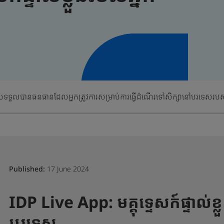
េស
ទទួលបានធនធានដែលអ្នកត្រូវការសម្រាប់ការធ្វើដំណើរទៅសិក្សានៅបរទេសរបស់
Published:
17 June 2024
IDP Live App: មគ្គុទ្ទេសក៍ផ្ទាល់ខ្
បរទេស