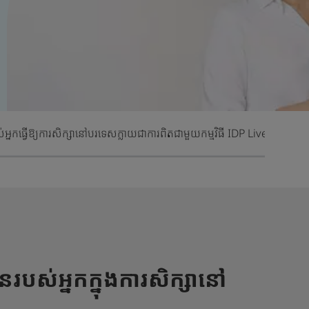
អ្នក
ធ្វើឱ្យការសិក្សានៅបរទេសក្លាយជាការពិតជាមួយកម្មវិធី IDP Live
លួនរបស់អ្នកក្នុងការសិក្សានៅ