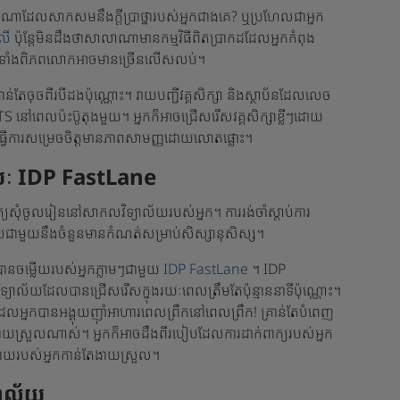
ស្ថាប័នណាដែលសាកសមនឹងក្តីប្រាថ្នារបស់អ្នកជាងគេ? ឬប្រហែលជាអ្នក
លី
ប៉ុន្តែមិនដឹងថាសាលាណាមានកម្មវិធីពិតប្រាកដដែលអ្នកកំពុង
់នៅទូទាំងពិភពលោកអាចមានច្រើនលើសលប់។
ន់តែចុចពីរបីដងប៉ុណ្ណោះ។ រាយបញ្ជីវគ្គសិក្សា និងស្ថាប័នដែលលេច
LTS នៅពេលប៉ះប៊ូតុងមួយ។ អ្នកក៏អាចជ្រើសរើសវគ្គសិក្សាខ្លីៗដោយ
ធ្វើការសម្រេចចិត្តមានភាពសាមញ្ញដោយលោតផ្លោះ។
យៈ IDP FastLane
សុំចូលរៀននៅសាកលវិទ្យាល័យរបស់អ្នក។ ការរង់ចាំស្តាប់ការ
សេសជាមួយនឹងចំនួនមានកំណត់សម្រាប់សិស្សានុសិស្ស។
នចម្លើយរបស់អ្នកភ្លាមៗជាមួយ
IDP FastLane
។ IDP
ាល័យដែលបានជ្រើសរើសក្នុងរយៈពេលត្រឹមតែប៉ុន្មាននាទីប៉ុណ្ណោះ។
លអ្នកបានអង្គុយញ៉ាំអាហារពេលព្រឹកនៅពេលព្រឹក! គ្រាន់​តែ​បំពេញ​
ា​ពិត​ជា​ងាយ​ស្រួល​ណាស់។ អ្នកក៏អាចដឹងពីរបៀបដែលការដាក់ពាក្យរបស់អ្នក
ោយរបស់អ្នកកាន់តែងាយស្រួល។
យាល័យ