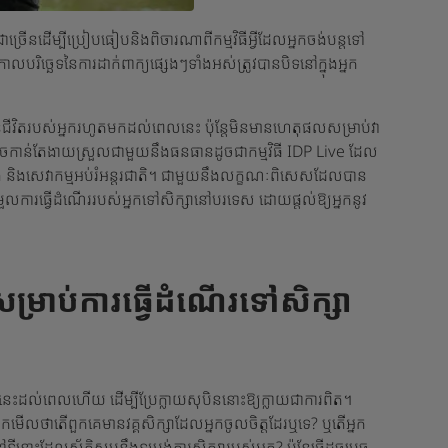
ជាច្រើន​ដើម្បី​ប្រៀបធៀប​និង​ពិចារណា​ពី​កម្មវិធី​អ្វី​ដែល​អ្នក​ចង់​បន្ត​ទៅ​
ច្ឆេទ​នៃ​ការ​ដាក់​ពាក្យ​ផ្សេង​ៗ​ទាំង​អស់​ត្រូវ​បាន​បិទ​នៅ​ក្នុង​អ្នក​
នៃជីវិតរបស់អ្នករហូតមកដល់ពេលនេះ ប៉ុន្តែមិនមានហេតុផលសម្រាប់វា
ាចកាន់តែងាយស្រួលជាមួយនឹងធនធានដូចជាកម្មវិធី IDP Live ដែល
កន្លែង និងសេវាកម្មអប់រំអន្តរជាតិ។ ជាមួយនឹងលក្ខណៈពិសេសដែលបាន
សម្រួលការធ្វើដំណើររបស់អ្នកទៅសិក្សានៅបរទេស ដោយផ្តល់ឱ្យអ្នកនូវ
្រាប់ការធ្វើដំណើរទៅសិក្សា
នេះដល់ពេលហើយ ដើម្បីប្រែក្លាយសុបិននោះឱ្យក្លាយជាការពិត។
កមើលថាតើពួកគេមានវគ្គសិក្សាដែលអ្នកចូលចិត្តដែរឬទេ? ឬ​តើ​អ្នក​
នោះ​ដែល​ស័ក្តិសម​នឹង​ទម្រង់​ការ​សិក្សា​របស់​អ្នក? ប៉ុន្តែ​ធ្វើ​ដូចម្តេច​