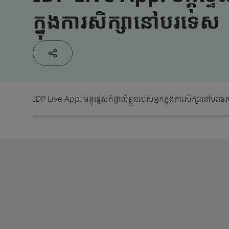
ក្នុងការសិក្សានៅបរទេស
IDP Live App: មគ្គុទ្ទេសក៍ផ្ទាល់ខ្លួនរបស់អ្នកក្នុងការសិក្សានៅបរទ