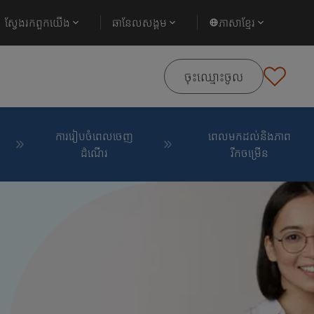
ស្វែងរកពួកយើង
ឆានែល​សង្គម
ភាសាខ្មែរ
ចុះឈ្មោះចូល
ការរៀបចំពេលចេញ
ពេលមកដល់និងភាព
ដំណើរ
រីកចម្រើន