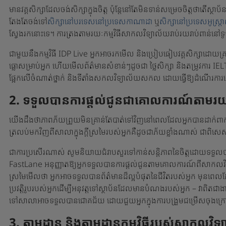
មានវគ្គសិក្សាដែលចង់សិក្សាក្នុងចិត្ត ប៉ុន្តែនៅតែមិនទាន់សម្រេចចិត្តថាតើ
តែងតែចង់ទៅ
សិក្សានៅបរទេសនៅប្រទេសកាណាដា
ឬ
សិក្សានៅប្រទេសអូស្ត្រា
ស្វែងរកនោះទេ។ ការត្រងតាមរយៈកម្មវិធីសាកលវិទ្យាល័យរាប់រយរាប់ពាន
ជាមួយនឹងកម្មវិធី IDP Live អ្នកអាចរកមើល និងប្រៀបធៀបវគ្គសិក្សាដោយគ្រា
ធ្លោសម្រាប់អ្នក ហើយមើលព័ត៌មានសំខាន់ៗដូចជា ថ្លៃសិក្សា និងតម្រូវការ IE
ផ្អែកលើចំណាត់ថ្នាក់ និងទីតាំងសកលវិទ្យាល័យសកល ដោយធ្វើឱ្យដំណើរការ
2. ទទួលបានការផ្តល់ជូនជាគោលការណ៍តាមរ
យើងដឹងថាភាពភ័យព្រួយមិនគ្រាន់តែបាត់ទៅវិញនៅពេលដែលអ្នកបានដាក់ពាក្យ
ត្រលប់មកវិញពីសាលាក្នុងក្តីស្រមៃរបស់អ្នកគឺដូចជាភ័យខ្លាំងណាស់ ជាពិ
ជាការប្រសើរណាស់ សូមនិយាយជំរាបសួរទៅកាន់សន្តិភាពនៃចិត្តដោយទទួលបា
FastLane អនុញ្ញាតឱ្យអ្នកទទួលបានការផ្តល់ជូនតាមគោលការណ៍ពីសាកលវិទ្យ
ស្រមៃមើលថា អ្នកអាចទទួលបានព័ត៌មានដ៏ល្អបំផុតនៃជីវិតរបស់អ្នក មុនពេលដែ
ប្រវត្តិរូប​របស់​អ្នក​ដើម្បី​អនុវត្ត​ទៅ​ស្ថាប័ន​ដែល​មាន​បំណង​របស់​អ្នក – វ
ទៅសាលាអាចទទួលបានជោគជ័យ ដោយជួយអ្នកក្នុងការបង្រួមជម្រើសចុងក្រ
3. តាមដាន និងតាមដានកម្មវិធីរបស់សាកលវិទ្