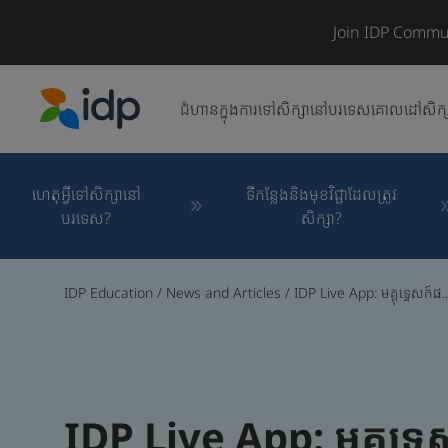
Join IDP Commu
ជំហានក្នុងការទៅសិក្សានៅបរទេស
គោលដៅសិក្
IDP Education
ហេតុអ្វីទៅសិក្សានៅ
ទីកន្លែងនិងមុខវិជ្ជាដែលត្រូវ
បរទេស?
សិក្សា?
IDP Education
/
News and Articles
/
IDP Live App: មគ្គុទ្ទេសក៍ផ..
IDP Live App: មគ្គុទ្ទេស