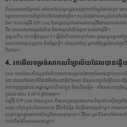
និយាយលាទៅថ្ងៃចាស់ នៅពេលដែលអ្នកត្រូវបានភ្ជាប់ទៅកុំព្យូទ័ររបស់អ្នក ដោ
ទទួលយកសាកលវិទ្យាល័យដែលរង់ចាំច្រើន។ លុបបំបាត់ការទស្សន៍ទាយនៃដំណើ
ភាព' របស់កម្មវិធី IDP Live ដែលផ្តល់នូវការតាមដានកម្មវិធីតាមពេលវេលា
ដឹង ដោយសារការជូនដំណឹង និងការជូនដំណឹងភ្លាមៗរបស់កម្មវិធី។
ដូច្នេះ​ហើយ ដកដង្ហើម​ស្រួលៗ។ ធ្វើដំណើរចុងសប្តាហ៍នោះ ជ្រមុជខ្លួនអ
គុណភាពជាមួយគ្រួសារ និងមិត្តភក្តិ។ យ៉ាងណាមិញ អ្នកនៅតែត្រូវរស់នៅក្នុ
ក៏ដោយ។
4. រកមើលទម្រង់សាកលវិទ្យាល័យដែលបានធ្វើបច្ច
ខណៈពេលដែលសិស្សទូទាំងពិភពលោកសម្រុកទៅតារាងចំណាត់ថ្នាក់សាកលវិ
នោះ តារាងទាំងនោះគឺពិតជាមិនមែនជាអ្វីទាំងអស់ និងចុងបញ្ចប់នៃអ្វីដែលបង្ក
ទាក់ទាញក្នុងតំបន់ មជ្ឈមណ្ឌលដឹកជញ្ជូន និងច្រើនទៀត - ទាំងអស់នេះគួរត
ក្នុងរយៈពេល 3 ទៅ 4 ឆ្នាំខាងមុខ។
កម្មវិធី IDP Live មានលក្ខណៈពិសេសក្នុងទម្រង់សាកលវិទ្យាល័យស៊ីជម្រៅ
សម្ភារៈបរិក្ខារក្នុងបរិវេណសាលា ជីវិតនិស្សិត និងខ្លឹមសារវគ្គសិក្សា។ កាត់​តាម​ការ
សម្រាប់​អ្នក​ក្នុង​នាម​ជា​សិស្ស​ដ៏​មាន​សក្ដានុពល។ វិធីនេះ អ្នកនឹងមានព័ត៌មា
យល់ដឹងអំពីអនាគតរបស់អ្នក។