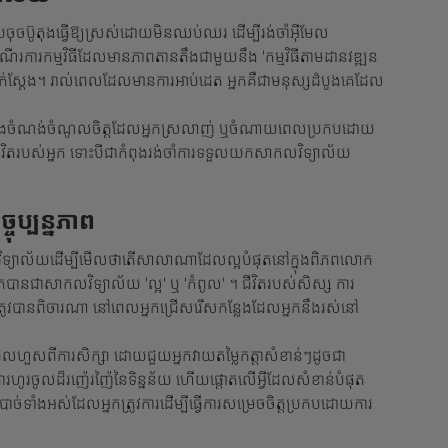
យចុចប៊ូតុងធ្វើឱ្យស្រស់ដោយមិនឈប់ឈរ ដើម្បីរង់ចាំអ៊ីមែល
រការកម្មវិធីដែលមានភាពតានតឹងជាមួយនឹង 'កម្មវិធីតាមដានវឌ្ឍន
ជាក់ស្តែង។ រាល់ពេលដែលមានការអាប់ដេត អ្នកគឺជាមនុស្សដំបូងគេដែល
្នកនៅក្នុងចំណង់ចំណូលចិត្តដែលអ្នកស្រលាញ់ ឬចំណាយពេលប្រកបដោយ
ងជីវិតរបស់អ្នក ទោះបីជាកំពុងរង់ចាំការទទួលយកសាកលវិទ្យាល័យ
ុប្បន្នភាព
ទ្យាល័យដើម្បីមើលថាតើសាលាណាដែលល្អបំផុតនៅក្នុងពិភពលោក
ើតបានជាសាកលវិទ្យាល័យ 'ល្អ' ឬ 'កំពូល' ។ ជីវិតរបស់សិស្ស ការ
ែត្រូវបានពិចារណា នៅពេលអ្នកជ្រើសរើសកន្លែងដែលអ្នកនឹងរស់នៅ
ដែលហួសពីការសិក្សា ដោយជួយអ្នកវាយតម្លៃកត្តាសំខាន់ៗដូចជា
​ហូរ​ចូល​ដ៏​រញ៉េរញ៉ៃ​នៃ​ទិន្នន័យ ហើយ​ផ្ដោត​លើ​អ្វី​ដែល​សំខាន់​បំផុត​
នចាំបាច់ទាំងអស់ដែលអ្នកត្រូវការដើម្បីធ្វើការសម្រេចចិត្តប្រកបដោយការ