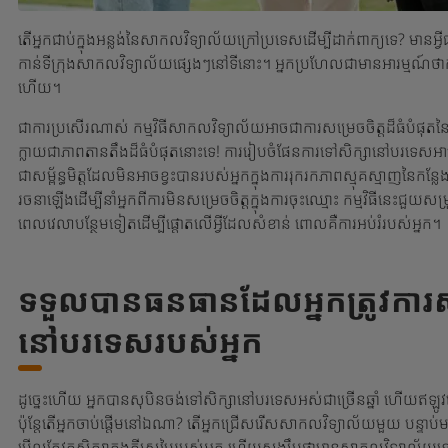
តើ​អ្នក​ជាប់​ក្នុង​អន្លង់​នៃ​សាកល​វិទ្យាល័យ​ក្រៅ​ប្រទេស​ដើម្បី​ដាក់​ពាក្យ​ទេ? មាន​អ្វី​
កាន់​ទីក្រុង​សាកលវិទ្យាល័យ​ផ្សេងៗ​នៅ​ទីនោះ។ អ្នក​ប្រហែល​ជា​មាន​អារម្មណ៍​ថា​កាល​បរិ
ហើយ។
ជាការប្រសើរណាស់ កម្មវិធីសាកលវិទ្យាល័យអាចជាការសម្រេចចិត្តដ៏ធំបំផុត
ក្លាយជាភាពតានតឹងដ៏ធំបំផុតនោះទេ! ការរៀបចំផែនការទៅសិក្សានៅបរទេសអ
ជាសម្ព័ន្ធមិត្តដែលមិនអាចខ្វះបានរបស់អ្នកក្នុងការរុករកភាពស្មុគស្មាញនៃ
រចនាឡើងដើម្បីនាំអ្នកពីការមិនសម្រេចចិត្តក្នុងការចុះឈ្មោះ កម្មវិធីនេះជួយ
ពេលវេលាបន្ថែមទៀតដើម្បីផ្តោតលើអ្វីដែលសំខាន់ ពោលគឺការអប់រំរបស់អ្នក។
ទទួលបានធនធានដែលអ្នកត្រូវការសម
នៅបរទេសរបស់អ្នក
ដូច្នេះហើយ អ្នកបានសុបិនចង់ទៅសិក្សានៅបរទេសអស់ជាច្រើនឆ្នាំ ហើយឥឡូវ
ប៉ុន្តែតើអ្នកចាប់ផ្តើមនៅឯណា? តើអ្នកជ្រើសរើសសាកលវិទ្យាល័យមួយ បន្ទាប់ម
មើល​តែ​វគ្គ​សិក្សា​ក្នុង​ក្តី​ស្រមៃ​របស់​អ្នក ហើយ​សង្ឃឹម​ថា​មាន​សាកលវិទ្យាល័យ​នៅ​ទី