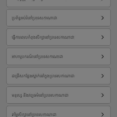
ប្រព័ន្ធអប់រំនៅប្រទេសកាណាដា
ធ្វើការពេលកំពុងសិក្សានៅប្រទេសកាណាដា
អាហារូបករណ៍នៅប្រទេសកាណាដា
ជម្រើសកន្លែងស្នាក់នៅក្នុងប្រទេសកាណាដា
មនុស្ស និងវប្បធម៌នៅប្រទេសកាណាដា
តម្លៃសិក្សានៅប្រទេសកាណាដា