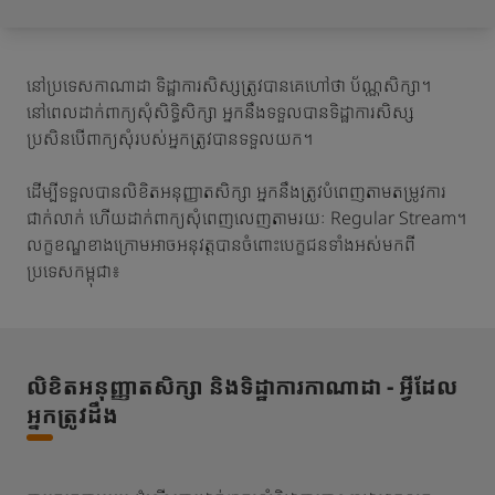
នៅប្រទេសកាណាដា ទិដ្ឋាការសិស្សត្រូវបានគេហៅថា ប័ណ្ណសិក្សា។
នៅពេលដាក់ពាក្យសុំសិទ្ធិសិក្សា អ្នកនឹងទទួលបានទិដ្ឋាការសិស្ស
ប្រសិនបើពាក្យសុំរបស់អ្នកត្រូវបានទទួលយក។
ដើម្បីទទួលបានលិខិតអនុញ្ញាតសិក្សា អ្នកនឹងត្រូវបំពេញតាមតម្រូវការ
ជាក់លាក់ ហើយដាក់ពាក្យសុំពេញលេញតាមរយៈ Regular Stream។
លក្ខខណ្ឌខាងក្រោមអាចអនុវត្តបានចំពោះបេក្ខជនទាំងអស់មកពី
ប្រទេសកម្ពុជា៖
លិខិតអនុញ្ញាតសិក្សា និងទិដ្ឋាការកាណាដា - អ្វីដែល
អ្នកត្រូវដឹង