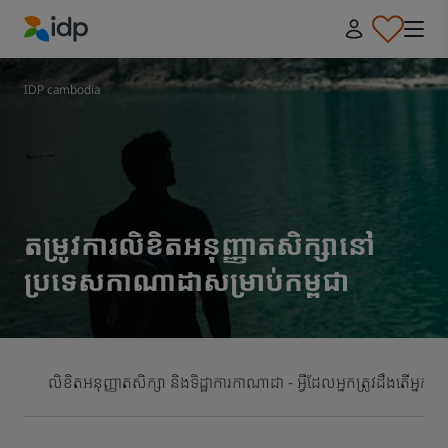
IDP Education
IDP cambodia
តម្រូវការលិខិតអនុញ្ញាតសិក្សានៅ
ប្រទេសកាណាដាសម្រាប់កម្ពុជា
លិខិតអនុញ្ញាតសិក្សា និងទិដ្ឋាការកាណាដា - អ្វីដែលអ្នកត្រូវដឹង
តើអ្នកណា