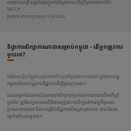
មធ្យោបាយត្រឹមត្រូវបំផុតក្នុងការស្វែងរកនេះគឺប្រើប្រាស់គេហទំព័រ
IRCC។
ប្រភព៖
Immigration Canada
ទិដ្ឋាការសិក្សាកាណាដាសម្រាប់កម្ពុជា - តើអ្នកត្រូវការ
មួយទេ?
នៅពេល
រៀបចំខ្លួនសម្រាប់ការសិក្សានៅប្រទេសកាណាដា
ប្រជាពលរដ្ឋ
កម្ពុជាទាំងអស់ត្រូវការទិដ្ឋាការដើម្បីចូលប្រទេស។
នរណាម្នាក់ដែលមានបំណងទៅសិក្សានៅប្រទេសកាណាដាលើសពីប្រាំ
មួយខែ ត្រូវតែទទួលបានលិខិតអនុញ្ញាតការសិក្សាជាកាតព្វកិច្ចរបស់
ប្រទេសកាណាដា ដែលបម្រើជាទិដ្ឋាការសិស្សសម្រាប់រយៈពេលនៃការ
ស្នាក់នៅរបស់ពួកគេ។