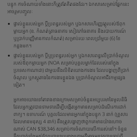
បន្ទុក ការចំណាយទាំងនោះក៏ត្រូវតែគិតផងដែរ។ ឯកសារសម្រាប់ផ្នែកនេះ
អាចរួមបញ្ចូលៈ
ផ្ទាល់ខ្លួនរបស់អ្នក ប្តីប្រពន្ធរបស់អ្នក ឬឯកសារហិរញ្ញវត្ថុរបស់ឪពុក
ម្តាយអ្នក (ឧ. កំណត់ត្រាធនាគារ សៀវភៅធនាគារ និងរបាយការណ៍
ឬប្រាក់បញ្ញើមានកាលកំណត់) សម្រាប់រយៈពេលប្រាំមួយ (6) ខែ
កន្លងមក។
ផ្ទាល់ខ្លួនរបស់អ្នក ប្តីឬប្រពន្ធរបស់អ្នក ឬឯកសារពន្ធលើប្រាក់ចំណូល
របស់ឪពុកម្តាយអ្នក (NOA សម្រាប់បុគ្គលម្នាក់ដែលរស់នៅក្នុង
ប្រទេសកាណាដា) ជាមួយនឹងលិខិតយោងការងារ ដែលបង្ហាញពីប្រាក់
ចំណូល ឬភស្តុតាងនៃការងារខ្លួនឯង ឬប្រាក់ចំណូលអាជីវកម្មផ្សេង
ទៀត។
អ្នកអាចយោងទៅតារាងខាងក្រោមសម្រាប់ចំនួនអប្បបរមានៃមូលនិធិ
ដែលអ្នកត្រូវបានទាមទារដើម្បីបង្កើតអ្នកមានសម្រាប់ដំណើរការដាក់
ពាក្យ។ ឧទាហរណ៍ បុគ្គលដែលមានអ្នកនៅក្នុងបន្ទុក 3 នាក់ (គ្រួសារ
ដែលមានមនុស្ស 4 នាក់) នឹងត្រូវបង្ហាញថាពួកគេមានយ៉ាងហោច
ណាស់ CAN $38,346 សម្រាប់ការចំណាយលើការរស់នៅ។ ចំនួន
ទឹកប្រាក់ទាំងអស់ដែលបានរាយខាងក្រោមគឺអាចអនុវត្តបានចាប់ពី