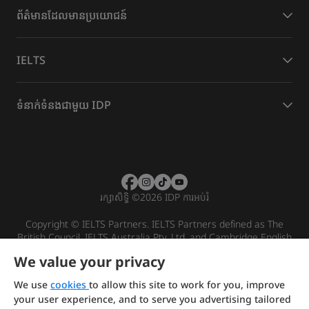
​ព័ត៌មានដែល​មានប្រយោជន៍
IELTS
ទំនាក់ទំនងជាមួយ IDP
រក្សាសិទ្ធិ
©
2026 IDP ការអប់រំ
Copyright © IELTS Partners. IELTS Partners defined as The
British Council, IELTS Australia Pty. Ltd. and Cambridge English
(part of Cambridge University Press & Assessment)
We value your privacy
Investors
Terms of use
Privacy policy
Disclaimer
We use
cookies
to allow this site to work for you, improve
your user experience, and to serve you advertising tailored