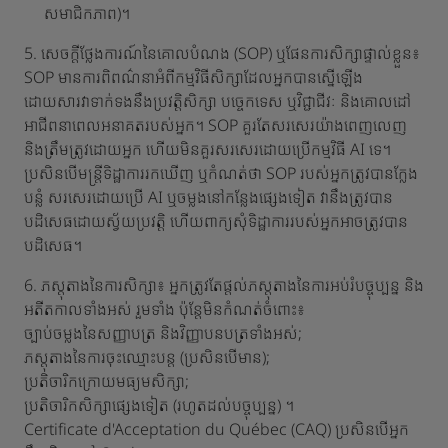
សមាជិកភាព)។
5. សេចក្តីថ្លែងការណ៍នៃគោលបំណង (SOP) ឬផែនការសិក្សាផ្ទាល់ខ្លួន៖
SOP មានការពិពណ៌នាអំពីកម្មវិធីសិក្សាដែលអ្នកបានស្នើឡើង
ដោយសារវាទាក់ទងនឹងប្រវត្តិសិក្សា បច្ចេកទេស ឬវិជ្ជាជីវៈ និងគោលដៅ
អាជីពនាពេលអនាគតរបស់អ្នក។ SOP គួរតែសរសេរយ៉ាងពេញលេញ
និងត្រឹមត្រូវដោយអ្នក ហើយមិនគួរសរសេរដោយប្រើកម្មវិធី AI ទេ។
ប្រសិនបើមន្ត្រីទិដ្ឋាការរកឃើញ ឬកំណត់ថា SOP របស់អ្នកត្រូវបានក្លែង
បន្លំ សរសេរដោយប្រើ AI ឬចម្លងនៅកន្លែងផ្សេងទៀត វានឹងត្រូវបាន
បដិសេធដោយស្វ័យប្រវត្តិ ហើយពាក្យសុំទិដ្ឋាការរបស់អ្នកអាចត្រូវបាន
បដិសេធ។
6. ភស្តុតាងនៃការសិក្សា៖ អ្នកត្រូវតែផ្តល់ភស្តុតាងនៃការអប់រំបច្ចុប្បន្ន និង
អតីតកាលទាំងអស់ រួមទាំង ប៉ុន្តែមិនកំណត់ចំពោះ៖
ច្បាប់ចម្លងនៃសញ្ញាបត្រ និងវិញ្ញាបនបត្រទាំងអស់;
ភស្តុតាងនៃការចុះឈ្មោះបន្ត (ប្រសិនបើមាន);
ប្រតិចារិកក្រោយមធ្យមសិក្សា;
ប្រតិចារិកសិក្សាផ្សេងទៀត (រហូតដល់បច្ចុប្បន្ន) ។
Certificate d'Acceptation du Québec (CAQ) ប្រសិនបើអ្នក