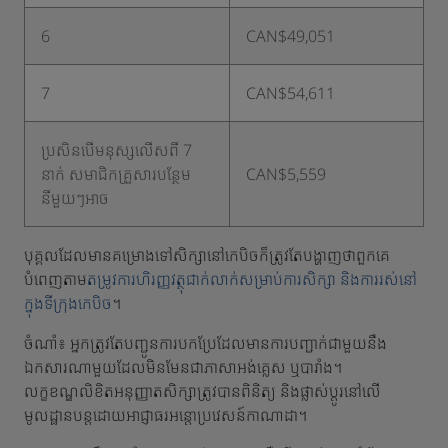
6
CAN$49,051
7
CAN$54,611
ប្រសិនបើមនុស្សលើសពី 7
នាក់ សមាជិកគ្រួសារបន្ថែម
CAN$5,559
នីមួយៗអាច
បុគ្គលដែលមានគម្រោងទៅសិក្សានៅកេបិចក៏ត្រូវតែបង្ហាញថាពួកគេ
បំពេញតាម
តម្រូវការហិរញ្ញវត្ថុជាក់លាក់សម្រាប់ការសិក្សា និងការរស់នៅ
ក្នុងទីក្រុងកេបិច
។
ចំណាំ៖ អ្នកត្រូវតែបញ្ជូនការបកប្រែដែលមានការបញ្ជាក់ជាមួយនឹង
ឯកសារណាមួយដែលមិនមែនជាភាសាអង់គ្លេស ឬបារាំង។
លក្ខខណ្ឌលិខិតអនុញ្ញាតសិក្សាត្រូវបានពិនិត្យ និងផ្លាស់ប្តូរនៅលើ
មូលដ្ឋានបន្តដោយអាជ្ញាធរអន្តោប្រវេសន៍កាណាដា។