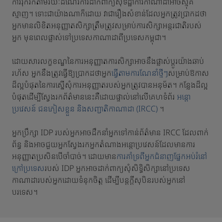
ការរុករកតាមរយៈដំណើរការដាក់ពាក្យសុំទិដ្ឋាការកាណាដាអាចស្មុគ
ស្មាញ។ ទោះជាយ៉ាងណាក៏ដោយ វាជារឿងសំខាន់ដែលអ្នកត្រូវប្រាកដថា
អ្នកមានលិខិតអនុញ្ញាតសិក្សាត្រឹមត្រូវសម្រាប់ការសិក្សាអន្តរជាតិរបស់
អ្នក មុនពេលផ្លាស់ទៅប្រទេសកាណាដាពីប្រទេសកម្ពុជា។
ដោយសារលក្ខខណ្ឌនៃការអនុញ្ញាតការសិក្សាអាចនឹងផ្លាស់ប្តូរយ៉ាងឆាប់
រហ័ស អ្នកនឹងត្រូវធ្វើឱ្យប្រាកដថាអ្នក
ធ្វើតាមការណែនាំថ្មីៗ
សម្រាប់ឱកាស
ដ៏ល្អបំផុតនៃការស្នើសុំការអនុញ្ញាតរបស់អ្នកត្រូវបានអនុម័ត។ កន្លែងដ៏ល្អ
បំផុតដើម្បីស្វែងរកព័ត៌មាននេះគឺដោយផ្ទាល់នៅលើគេហទំព័រ
អន្តោ
ប្រវេសន៍ ជនភៀសខ្លួន និងសញ្ជាតិកាណាដា (IRCC)
។
អ្នកប្រឹក្សា IDP របស់អ្នកអាចដឹកនាំអ្នកទៅកាន់ព័ត៌មាន IRCC ដែលពាក់
ព័ន្ធ និងអាចជួយអ្នកស្វែងរកអ្នកតំណាងអន្តោប្រវេសន៍ដែលមានការ
អនុញ្ញាតប្រសិនបើចាំបាច់។ ដោយមាន
ការគាំទ្រពីអ្នកជំនាញផ្នែកអប់រំនៅ
ក្រៅប្រទេស
របស់ IDP អ្នកអាចដាក់ពាក្យសុំសិទ្ធិសិក្សានៅប្រទេស
កាណាដារបស់អ្នកដោយទំនុកចិត្ត ដើម្បីបន្តក្តីសុបិនរបស់អ្នកនៅ
បរទេស។