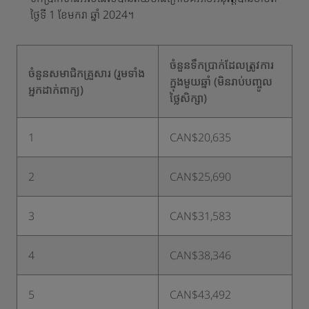
ថ្ងៃទី 1 ខែមករា ឆ្នាំ 2024។
ចំនួនទឹកប្រាក់ដែលត្រូវការ
ចំនួនសមាជិកគ្រួសារ (រួមទាំង
ក្នុងមួយឆ្នាំ (មិនរាប់បញ្ចូល
អ្នកដាក់ពាក្យ)
ថ្លៃសិក្សា)
1
CAN$20,635
2
CAN$25,690
3
CAN$31,583
4
CAN$38,346
5
CAN$43,492