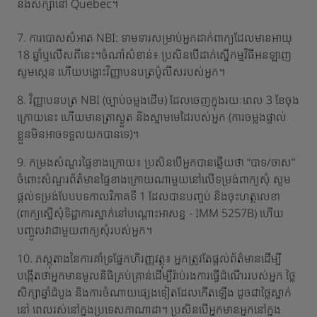
នឹងសិក្សានៅ Quebec។
7. ការបោសសំអាត NBI: ទាមទារសម្រាប់អ្នកដាក់ពាក្យដែលមានអាយុ
18 ឆ្នាំឬលើសពីនេះ។ចំណាំសំខាន់៖ ប្រសិនបើដាក់ស្នើកម្មវិធីអនឡាញ
សូមស្កេន ហើយបង្ហោះវិញ្ញាបនបត្រប៉ូលីសរបស់អ្នក។
8. វិញ្ញាបនបត្រ NBI (ច្បាប់ចម្លងដើម) ដែលចេញក្នុងរយៈពេល 3 ខែចុង
ក្រោយនេះ ហើយមានត្រាស្ងួត និងស្នាមមេដៃរបស់អ្នក (ការចម្លងផ្ទាល់
ខ្លួនមិនអាចទទួលយកបានទេ)។
9. កម្រងសំណួរផ្ទៃខាងក្រោយ៖ ប្រសិនបើអ្នកបានឆ្លើយថា “បាទ/ចាស”
ចំពោះសំណួរព័ត៌មានផ្ទៃខាងក្រោយណាមួយនៅលើទម្រង់ពាក្យសុំ សូម
ផ្តល់ទម្រង់បែបបទកាលវិភាគទី 1 ដែលបានបញ្ចប់ និងចុះហត្ថលេខា
(ពាក្យស្នើសុំទិដ្ឋាការស្នាក់នៅបណ្តោះអាសន្ន - IMM 5257B) ហើយ
បញ្ចូលវាជាមួយពាក្យសុំរបស់អ្នក។
10. ភស្តុតាងនៃការគាំទ្រផ្នែកហិរញ្ញវត្ថុ៖ អ្នកត្រូវតែផ្តល់ព័ត៌មានដើម្បី
បង្កើតថាអ្នកមានមូលនិធិគ្រប់គ្រាន់ដើម្បីរ៉ាប់រងការធ្វើដំណើររបស់អ្នក ថ្លៃ
សិក្សាឆ្នាំដំបូង និងការចំណាយផ្សេងទៀតដែលកើតឡើង ដូចជាថ្លៃស្នាក់
នៅ ពេលរស់នៅក្នុងប្រទេសកាណាដា។ ប្រសិនបើអ្នកមានអ្នកនៅក្នុង