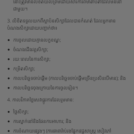
នោះ​ត្រូវ​មាន​លិខិត​យល់ព្រម​ដោយ​សារការី​ពី​មាតាបិតា​ដែល​មិន​នៅ​
ជាមួយ​។
3. លិខិតទទួលយកពីស្ថាប័នសិក្សាដែលបានកំណត់ ដែលអ្នកមាន
បំណងសិក្សាដោយបញ្ជាក់ថា៖
ការចូលដោយគ្មានលក្ខខណ្ឌ;
ចំណងជើងវគ្គសិក្សា;
រយៈពេលនៃការសិក្សា;
កម្រិតសិក្សា;
កាលបរិច្ឆេទចាប់ផ្តើម (កាលបរិច្ឆេទចាប់ផ្តើមច្រើនប្រសិនបើមាន); និង
កាលបរិច្ឆេទចុងក្រោយនៃការចូលរៀន។
4. កាលវិភាគថ្លៃសេវាផ្លូវការដែលរួមមាន:
ថ្លៃសិក្សា;
ការស្នាក់នៅនិងផែនការអាហារ; និង
ការចំណាយផ្សេងៗ (ការធានារ៉ាប់រងផ្នែកវេជ្ជសាស្រ្ត សៀវភៅ