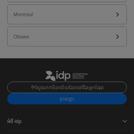
Montreal
Ottawa
ស្វែងរកការិយាល័យដែលនៅជិតអ្នកបំផុត
ចុះ​ឈ្មោះ
អំពី idp