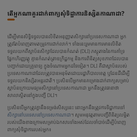
តើអ្នកណាគួរដាក់ពាក្យសុំទិដ្ឋាការនិស្សិតកាណាដា?
ដើម្បីមានសិទ្ធិទទួលបានលិខិតអនុញ្ញាតសិក្សានៅប្រទេសកាណាដា អ្នក
ត្រូវតែបំពេញតាមតម្រូវការជាក់លាក់។ ទាំងនេះរួមមានការមានលិខិត
ទទួលយកពីស្ថាប័នសិក្សាដែលបានកំណត់ (DLI) ភស្តុតាងនៃការគាំទ្រ
ផ្នែកហិរញ្ញវត្ថុ គ្មានកំណត់ត្រាឧក្រិដ្ឋកម្ម និងការពិនិត្យសុខភាពដែលបាន
បញ្ជាក់ដោយគ្រូពេទ្យ ក្នុងចំណោមអ្នកដទៃទៀត។ DLI គឺជាស្ថាប័នរបស់
ប្រទេសកាណាដាដែលត្រូវបានអនុម័តដោយរដ្ឋាភិបាលខេត្ត ឬដែនដីដើម្បី
ទទួលយកនិស្សិតអន្តរជាតិ។ ប្រសិនបើអ្នកមានគម្រោងដាក់ពាក្យសម្រាប់
ស្ថាប័នក្រោយមធ្យមសិក្សានៅប្រទេសកាណាដា អ្នកនឹងត្រូវធានាថា
សាលាស្ថិតនៅក្នុងបញ្ជី DLI។
ប្រសិនបើអ្នកត្រូវគ្នានឹងទម្រង់សិស្សនេះ នោះអ្នកនឹងត្រូវការទិដ្ឋាការទៅ
សិក្សានៅបរទេសនៅប្រទេសកាណាដា
។ សូមអនុវត្តតាមបញ្ជីពិនិត្យលម្អិត
របស់យើងខាងក្រោមសម្រាប់ឯកសារទាំងអស់ដែលចាំបាច់ដើម្បីបំពេញ
ពាក្យសុំទិដ្ឋាការរបស់អ្នក៖