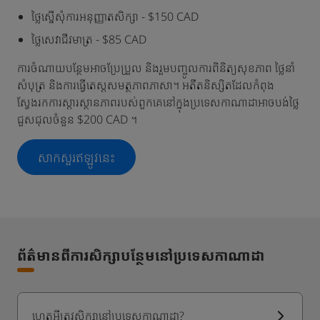
ថ្លៃស្នើសុំការអនុញ្ញាតសិក្សា - $150 CAD
ថ្លៃសេវាជីវមាត្រ - $85 CAD
ការចំណាយបន្ថែមអាចប្រែប្រួល និងរួមបញ្ចូលការពិនិត្យសុខភាព ថ្លៃនាំ
សំបុត្រ និងការធ្វើតេស្តសមត្ថភាពភាសា។ អតីតនិស្សិតដែលកំពុង
ស្វែងរកការស្តារស្ថានភាពរបស់ពួកគេនៅក្នុងប្រទេសកាណាដាអាចបង់ថ្លៃ
ជួសជុលចំនួន $200 CAD ។
សាកសួរឥឡូវនេះ
ព័ត៌មានពីការសិក្សាបន្ថែមនៅប្រទេសកាណាដា
ហេតុអ្វីត្រូវសិក្សានៅប្រទេសកាណាដា?