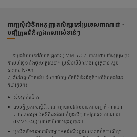
ពាក្យសុំលិខិតអនុញ្ញាតសិក្សានៅប្រទេសកាណាដា -
បញ្ជីត្រួតពិនិត្យឯកសារសំខាន់ៗ
1. ទម្រង់បែបបទព័ត៌មានគ្រួសារ (IMM 5707) បានបញ្ចប់ទាំងស្រុង ចុះ
កាលបរិច្ឆេទ និងចុះហត្ថលេខា។ ប្រសិនបើមិនអាចអនុវត្តបាន សូម
សរសេរ N/A។
2. លិខិតឆ្លងដែនដើម និងច្បាប់ចម្លងនៃទំព័រជីវទិន្នន័យលិខិតឆ្លងដែន
កុមារតូចៗ៖
សំបុត្រកំណើត
សេចក្តីប្រកាសស្តីពីអាណាព្យាបាលដែលមានការបញ្ជាក់ - អាណា
ព្យាបាលសម្រាប់អនីតិជនដែលកំពុងសិក្សានៅប្រទេសកាណាដា
(IMM5646) ប្រសិនបើអាចអនុវត្តបាន។
ប្រសិនបើ​មាន​មាតាបិតា​ម្នាក់​អមដំណើរ​ក្នុង​រយៈពេល​នៃ​ការ​សិក្សា