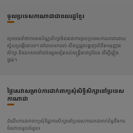
ចូលប្រទេសកាណាដាជាពលរដ្ឋខ្មែរ
សូមចងចាំថាការមានប័ណ្ណសិក្សាមិនធានាការចូលប្រទេសកាណាដាដោយ
ស្វ័យប្រវត្តិនោះទេ។ នៅពេលមកដល់ សិស្សត្រូវបង្ហាញលិខិតអនុញ្ញាត
សិក្សា និងឯកសារចាំបាច់ផ្សេងទៀតដល់មន្ត្រីសេវាព្រំដែន ដើម្បីផ្ទៀង
ផ្ទាត់។
ថ្លៃសេវាសម្រាប់ការដាក់ពាក្យសុំសិទ្ធិសិក្សានៅប្រទេស
កាណាដា
ដំណើរការដាក់ពាក្យសុំទិដ្ឋាការសិក្សានៅប្រទេសកាណាដាពាក់ព័ន្ធនឹងការ
ចំណាយមួយចំនួន៖