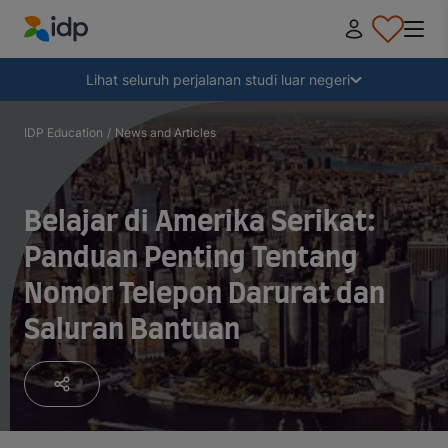
IDP Education
Tampilkan
Lihat seluruh perjalanan studi luar negeri
Mengapa kuliah di luar negeri?
IDP Education
/
News and Articles
Memilih tujuan kuliah
Belajar di Amerika Serikat:
Panduan Penting Tentang
Bagaimana cara mendaftar?
Nomor Telepon Darurat dan
Saluran Bantuan
Setelah menerima penawaran
Bersiap untuk berangkat