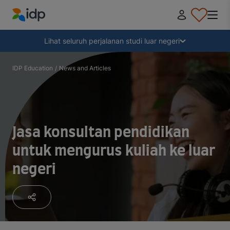
IDP Education
Tampilkan
Lihat seluruh perjalanan studi luar negeri
Mengapa kuliah di luar negeri?
IDP Education
/
News and Articles
Memilih tujuan kuliah
Jasa konsultan pendidikan
Bagaimana cara mendaftar?
untuk mengurus kuliah ke luar
negeri
Setelah menerima penawaran
Bersiap untuk berangkat