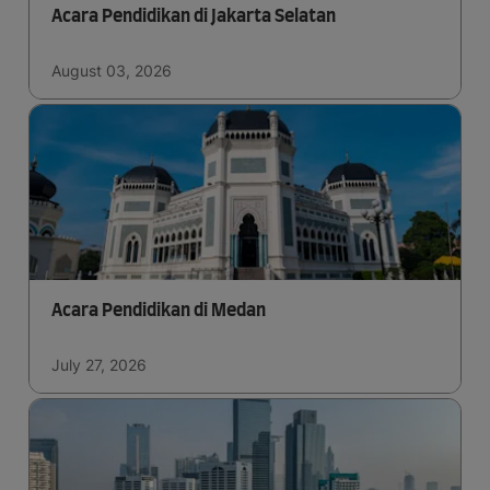
Acara Pendidikan di Jakarta Selatan
August 03, 2026
Acara Pendidikan di Medan
July 27, 2026