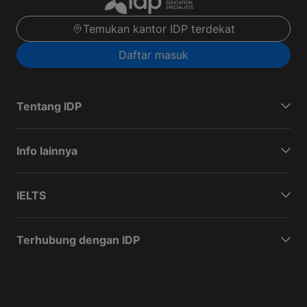
Temukan kantor IDP terdekat
Daftar masuk
Tentang IDP
Info lainnya
IELTS
Terhubung dengan IDP