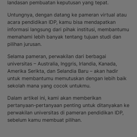
landasan pembuatan keputusan yang tepat.
Untungnya, dengan datang ke pameran virtual atau
acara pendidikan IDP, kamu bisa mendapatkan
informasi langsung dari pihak institusi, membantumu
memahami lebih banyak tentang tujuan studi dan
pilihan jurusan.
Selama pameran, perwakilan dari berbagai
universitas – Australia, Inggris, Irlandia, Kanada,
Amerika Serikta, dan Selandia Baru – akan hadir
untuk membantumu memutuskan dengan lebih baik
sekolah mana yang cocok untukmu.
Dalam artikel ini, kami akan memberikan
pertanyaan-pertanyaan penting untuk ditanyakan ke
perwakilan universitas di pameran pendidikan IDP,
sebelum kamu membuat pilihan.