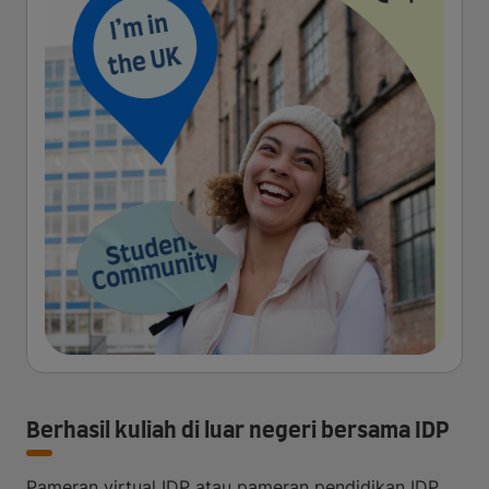
Berhasil kuliah di luar negeri bersama IDP
Pameran virtual IDP atau pameran pendidikan IDP