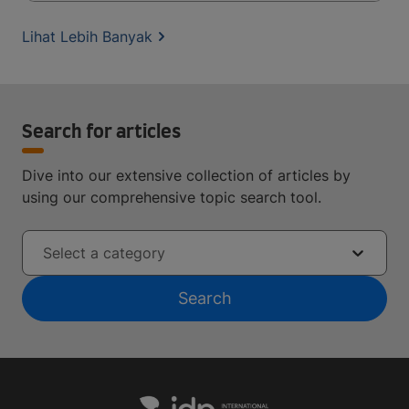
Lihat Lebih Banyak
Search for articles
Dive into our extensive collection of articles by
using our comprehensive topic search tool.
Select a category
Search