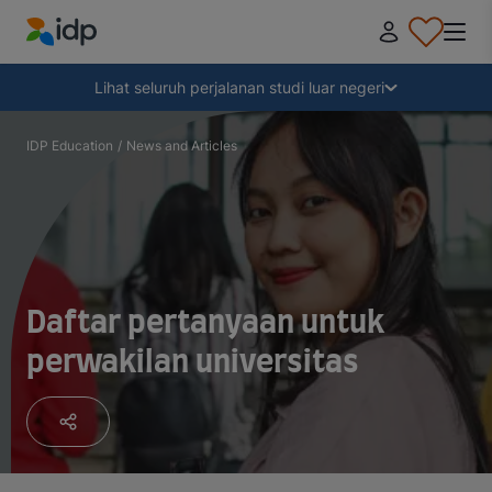
IDP Education
Tampilkan
Lihat seluruh perjalanan studi luar negeri
Mengapa kuliah di luar negeri?
IDP Education
/
News and Articles
Memilih tujuan kuliah
Bagaimana cara mendaftar?
Daftar pertanyaan untuk
perwakilan universitas
Setelah menerima penawaran
Bersiap untuk berangkat