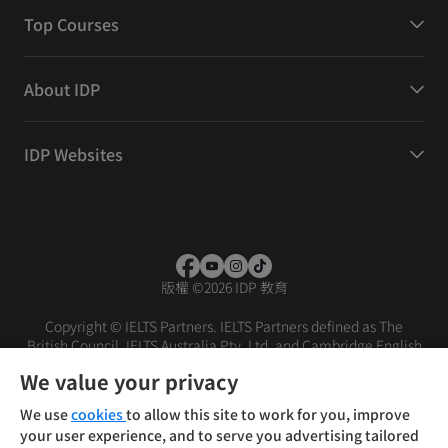
Top Courses
About IDP
IDP Websites
版權
©
2026 IDP 教育
Copyright © IELTS Partners. IELTS Partners defined as The
British Council, IELTS Australia Pty. Ltd. and Cambridge English
(part of Cambridge University Press & Assessment)
We value your privacy
投資者
條款
私隱政策
免責聲明
We use
cookies
to allow this site to work for you, improve
your user experience, and to serve you advertising tailored