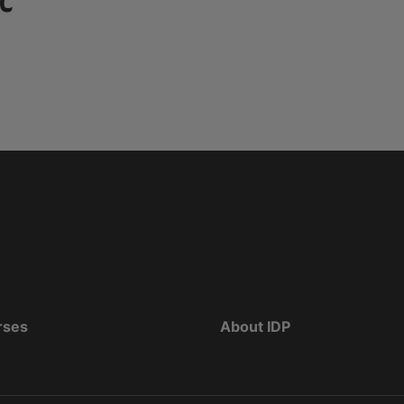
c
rses
About IDP