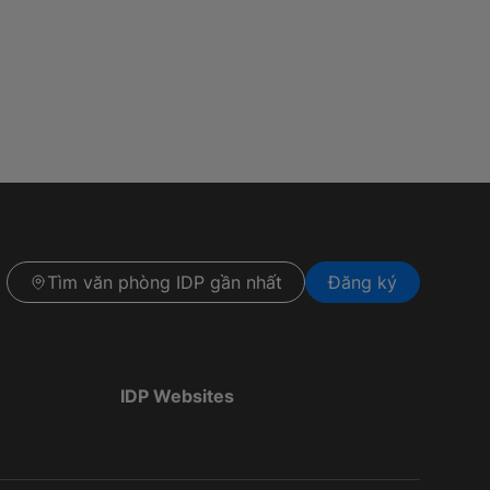
Tìm văn phòng IDP gần nhất
Đăng ký
IDP Websites