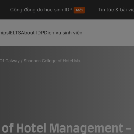
Cộng đồng du học sinh IDP
Tin tức & bài vi
Mới
hips
IELTS
About IDP
Dịch vụ sinh viên
 Of Galway
/
Shannon College of Hotel Ma...
 of Hotel Management 