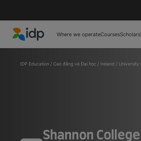
Where we operate
Courses
Scholars
IDP Education
IDP Education
/
Cao đẳng và Đại học
/
Ireland
/
University
Shannon College