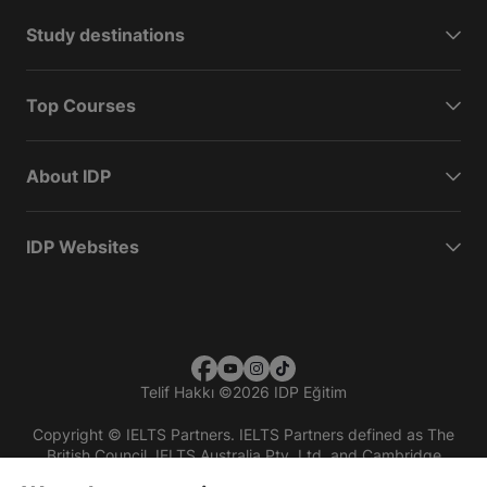
Study destinations
Top Courses
About IDP
IDP Websites
Telif Hakkı
©
2026 IDP Eğitim
Copyright © IELTS Partners. IELTS Partners defined as The
British Council, IELTS Australia Pty. Ltd. and Cambridge
English (part of Cambridge University Press & Assessment)