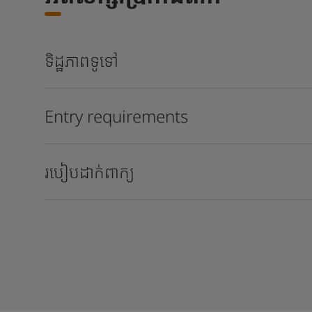
ទិដ្ឋភាពទូទៅ
Entry requirements
របៀបដាក់ពាក្យ