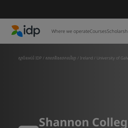
Where we operate
Courses
Scholarsh
IDP Education
ស្ថាប័នអប់រំ IDP
/
សាលានិងសាកលវិទ្យា
/
Ireland
/
University of Ga
Shannon Colleg