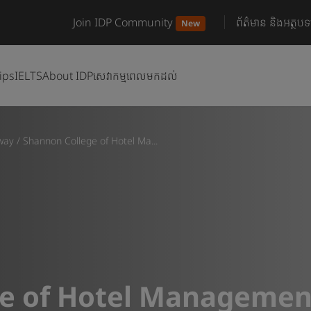
Join IDP Community
ព័ត៌មាន និងអត្ថបទ
New
ips
IELTS
About IDP
សេវាកម្មពេលមកដល់
lway
/
Shannon College of Hotel Ma...
e of Hotel Managemen