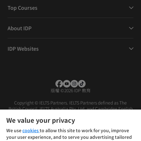
Top Courses
About IDP
IDP Websites
版權
©
2026 IDP 教育
Copyright © IELTS Partners. IELTS Partners defined as The
British Council, IELTS Australia Pty. Ltd. and Cambridge English
(part of Cambridge University Press & Assessment)
We value your privacy
投資人
使用條款
隱私權政策
免責聲明
We use
cookies
to allow this site to work for you, improve
your user experience, and to serve you advertising tailored