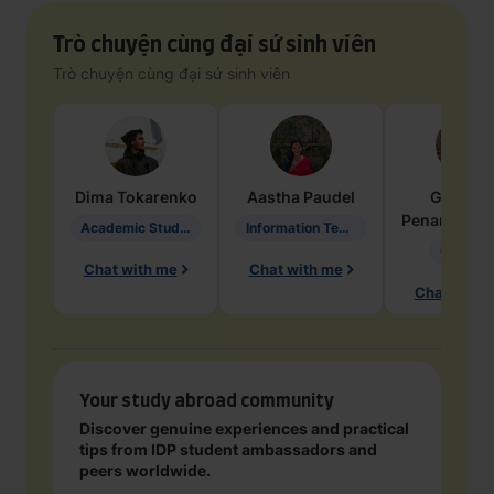
Trò chuyện cùng đại sứ sinh viên
Trò chuyện cùng đại sứ sinh viên
Dima
Tokarenko
Aastha
Paudel
Geraldi
Penarete Va
Academic Studies in Education
Information Technology
Geology
Chat with me
Chat with me
Chat with 
Your study abroad community
Discover genuine experiences and practical
tips from IDP student ambassadors and
peers worldwide.