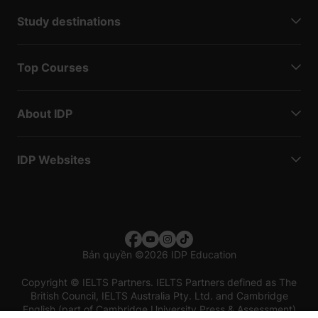
Study destinations
Top Courses
About IDP
IDP Websites
Bản quyền
©
2026 IDP Education
Copyright © IELTS Partners. IELTS Partners defined as The
British Council, IELTS Australia Pty. Ltd. and Cambridge
English (part of Cambridge University Press & Assessment)