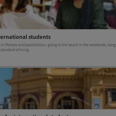
nternational students
in lifestyle and possibilities—going to the beach in the weekends, kanga
 standard of living.