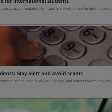
ne for international students
ng costs, accommodation, transport and work options for international 
udents: Stay alert and avoid scams
 common scams, spot fraud warning signs, and protect their money whil