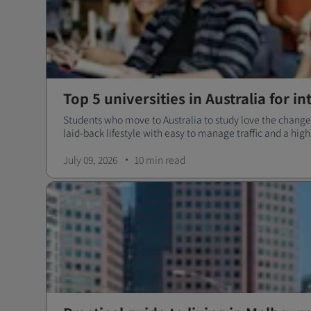
Top 5 universities in Australia for i
Students who move to Australia to study love the change 
laid-back lifestyle with easy to manage traffic and a high
July 09, 2026
10 min
read