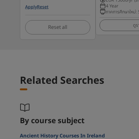
EUR
15000
/yr (I
4 Year
Apply
Reset
ภาคการศึกษาใหม่
:
ดูร
Reset all
Related Searches
By course subject
Ancient History Courses In Ireland