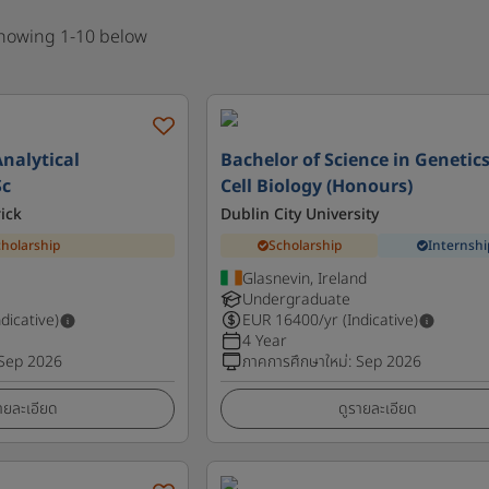
showing 1-10 below
nalytical
Bachelor of Science in Genetic
Sc
Cell Biology (Honours)
ick
Dublin City University
cholarship
Scholarship
Internshi
Glasnevin, Ireland
Undergraduate
ndicative)
EUR
16400
/yr (Indicative)
4 Year
Sep 2026
ภาคการศึกษาใหม่
:
Sep 2026
ายละเอียด
ดูรายละเอียด