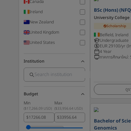
Canada
BSc (Hons) (NFQ
Ireland
University College
New Zealand
Scholarship
United Kingdom
Belfield, Ireland
Undergraduate
United States
EUR
29100
/yr (I
4 Year
ภาคการศึกษาใหม่
:
Institution
ดูร
Budget
Min
Max
(
$17,266.09 USD
)
(
$33,956.64 USD
)
$
$
Bachelor of Sci
Genomics