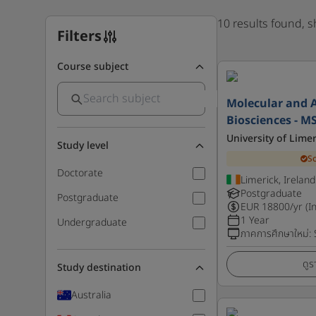
10 results found, 
Filters
Course subject
Molecular and A
Biosciences - M
University of Limer
Study level
S
Doctorate
Limerick, Ireland
Postgraduate
Postgraduate
EUR
18800
/yr (I
1 Year
Undergraduate
ภาคการศึกษาใหม่
:
ดูร
Study destination
Australia