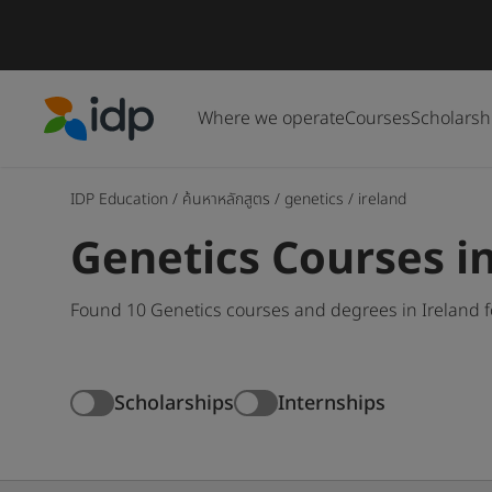
Where we operate
Courses
Scholarsh
IDP Education
IDP Education
/
ค้นหาหลักสูตร
/
genetics
/
ireland
Genetics Courses in
Found 10 Genetics courses and degrees in Ireland f
Scholarships
Internships