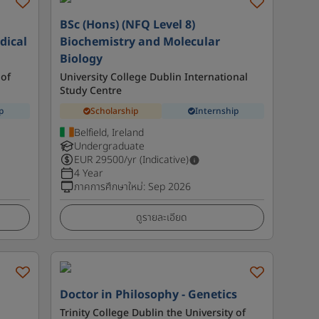
BSc (Hons) (NFQ Level 8)
dical
Biochemistry and Molecular
Biology
 of
University College Dublin International
Study Centre
p
Scholarship
Internship
Belfield, Ireland
Undergraduate
EUR
29500
/yr (Indicative)
4 Year
ภาคการศึกษาใหม่
:
Sep 2026
ดูรายละเอียด
Doctor in Philosophy - Genetics
Trinity College Dublin the University of