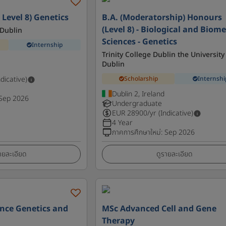
 Level 8) Genetics
B.A. (Moderatorship) Honours
(Level 8) - Biological and Biome
 Dublin
Sciences - Genetics
Internship
Trinity College Dublin the University
Dublin
Scholarship
Internshi
ndicative)
Dublin 2, Ireland
Sep 2026
Undergraduate
EUR
28900
/yr (Indicative)
4 Year
ภาคการศึกษาใหม่
:
Sep 2026
ายละเอียด
ดูรายละเอียด
ence Genetics and
MSc Advanced Cell and Gene
Therapy