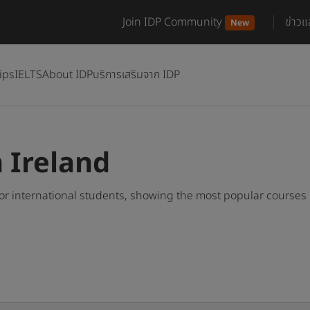
Join IDP Community
ข่าว
New
ips
IELTS
About IDP
บริการเสริมจาก IDP
 Ireland
or international students, showing the most popular courses