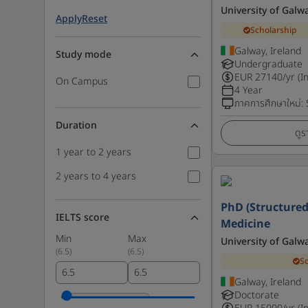
University of Galw
Apply
Reset
Scholarship
Galway, Ireland
Study mode
Undergraduate
EUR
27140
/yr (I
On Campus
4 Year
ภาคการศึกษาใหม่
:
Duration
ดูร
1 year to 2 years
2 years to 4 years
PhD (Structured
IELTS score
Medicine
Min
Max
University of Galw
(
6.5
)
(
6.5
)
S
Galway, Ireland
Doctorate